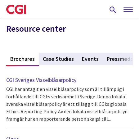
Skip
to
main
content
Resource center
s
Brochures
(active tab)
Case Studies
Events
Pressmeddel
CGI Sveriges Visselblåsarpolicy
CGI har antagit en visselblåsarpolicy som är tillämplig i
förhållande till CGI:s verksamhet i Sverige. Denna lokala
svenska visselblåsarpolicy är ett tillägg till CGI:s globala
Ethics Reporting Policy. Av den lokala visselblåsarpolicyn
framgår hur en rapporterande person ska gå till...