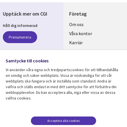
Upptäck mer om CGI
Företag
Useful
Om oss
Håll dig informerad
links
Våra kontor
Prenumerera
SWEDEN
Karriär
Hållbarhet
Samtycke till cookies
Följ oss
Vi använder våra egna och tredjepartscookies för att tillhandahålla
Social
en smidig och säker webbplats. Vissa är nödvändiga för att vår
Media
webbplats ska fungera och är inställda som standard. Andra är
SWEDEN
valfria och ställs endast in med ditt samtycke för att förbättra din
webbupplevelse. Du kan acceptera alla, inga eller vissa av dessa
valfria cookies.
Resurscenter
Support
Library
Legal
Kundcase
Integritet och
dataskydd
Links
SWEDEN
Nyheter
Acceptera alla cookies
Accessibility