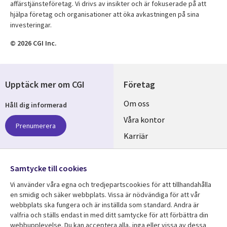
affärstjänsteföretag. Vi drivs av insikter och är fokuserade på att
hjälpa företag och organisationer att öka avkastningen på sina
investeringar.
© 2026 CGI Inc.
Upptäck mer om CGI
Företag
Useful
Om oss
Håll dig informerad
links
Våra kontor
Prenumerera
SWEDEN
Karriär
Hållbarhet
Samtycke till cookies
Följ oss
Vi använder våra egna och tredjepartscookies för att tillhandahålla
Social
en smidig och säker webbplats. Vissa är nödvändiga för att vår
Media
webbplats ska fungera och är inställda som standard. Andra är
SWEDEN
valfria och ställs endast in med ditt samtycke för att förbättra din
webbupplevelse. Du kan acceptera alla, inga eller vissa av dessa