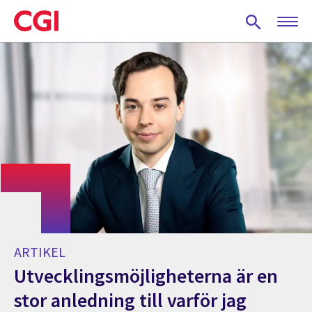
Skip
to
main
content
ARTIKEL
Utvecklingsmöjligheterna är en
stor anledning till varför jag