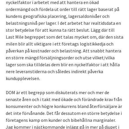
nyckelfaktor i arbetet med att hantera en ökad
ordermängd och fördela ut order till rätt lager baserat på
kundens geografiska placering, lagersaldonivåer och
belastningsnivå per lager. I det arbetet har realtidsdata en
stor betydelse för att kunna ta rätt beslut. Lägg där till
Last Mile begreppet som det talas mycket om, där den sista
milen blir allt viktigare i ett företags logistikkedja och
påverkan på kostnader och belastning. Att snabbt hantera
en större mängd försäljningsorder och utse vilket/vilka
lager som ska tilldelas dem blir en nyckelfaktor i att hålla
nere leveranstiderna och således indirekt påverka
kundupplevelsen.
DOM är ett begrepp som diskuterats mer och mer de
senaste åren och i takt med ökade och förändrade krav från
konsumenter och högre konkurrens bland återförsäljare är
det inte förvånande. Det får dessutom en större betydelse i
företagens kamp om kunder och bibehållna marginaler.
Jag kommer i nästkommande inlägg gå in mer på djupet i