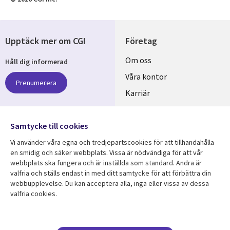
Upptäck mer om CGI
Företag
Useful
Om oss
Håll dig informerad
links
Våra kontor
Prenumerera
SWEDEN
Karriär
Hållbarhet
Samtycke till cookies
Följ oss
Vi använder våra egna och tredjepartscookies för att tillhandahålla
Social
en smidig och säker webbplats. Vissa är nödvändiga för att vår
Media
webbplats ska fungera och är inställda som standard. Andra är
SWEDEN
valfria och ställs endast in med ditt samtycke för att förbättra din
webbupplevelse. Du kan acceptera alla, inga eller vissa av dessa
valfria cookies.
Resurscenter
Support
Library
Legal
Kundcase
Integritet och
dataskydd