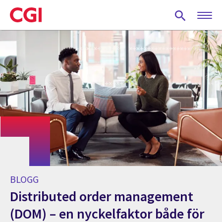
Skip
to
main
content
BLOGG
Distributed order management
(DOM) – en nyckelfaktor både för