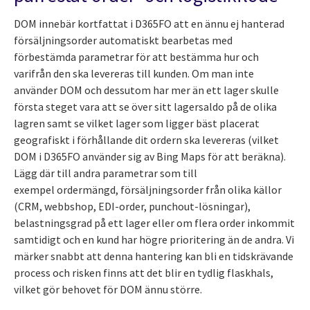
DOM innebär kortfattat i D365FO att en ännu ej hanterad
försäljningsorder automatiskt bearbetas med
förbestämda parametrar för att bestämma hur och
varifrån den ska levereras till kunden. Om man inte
använder DOM och dessutom har mer än ett lager skulle
första steget vara att se över sitt lagersaldo på de olika
lagren samt se vilket lager som ligger bäst placerat
geografiskt i förhållande dit ordern ska levereras (vilket
DOM i D365FO använder sig av Bing Maps för att beräkna).
Lägg där till andra parametrar som till
exempel ordermängd, försäljningsorder från olika källor
(CRM, webbshop, EDI-order, punchout-lösningar),
belastningsgrad på ett lager eller om flera order inkommit
samtidigt och en kund har högre prioritering än de andra. Vi
märker snabbt att denna hantering kan bli en tidskrävande
process och risken finns att det blir en tydlig flaskhals,
vilket gör behovet för DOM ännu större.