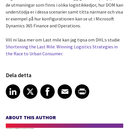
de utmaningar som finns i olika logistikkedjor, hur DOM kan
understödja er i dessa scenarier samt titta närmare och visa
er exempel på hur konfigurationen kan se ut i Microsoft
Dynamics 365 Finance and Operations.
Vill ni läsa mer om Last mile kan jag tipsa om DHL:s studie
Shortening the Last Mile: Winning Logistics Strategies in
the Race to Urban Consumer
.
Dela detta
Share article on LinkedIn
Share article on X
Share article on Facebook
Share article on Email
Share article on Print
LinkedIn
X
Facebook
Email
Print
ABOUT THIS AUTHOR