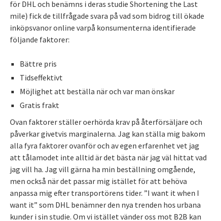
för DHL och benämns i deras studie Shortening the Last
mile) fick de tillfrågade svara på vad som bidrog till ökade
inköpsvanor online varpå konsumenterna identifierade
följande faktorer:
Bättre pris
Tidseffektivt
Möjlighet att beställa när och var man önskar
Gratis frakt
Ovan faktorer ställer oerhörda krav på återförsäljare och
påverkar givetvis marginalerna. Jag kan ställa mig bakom
alla fyra faktorer ovanför och av egen erfarenhet vet jag
att tålamodet inte alltid är det bästa när jag väl hittat vad
jag vill ha. Jag vill gärna ha min beställning omgående,
men också när det passar mig istället för att behöva
anpassa mig efter transportörens tider. ”I want it when I
want it” som DHL benämner den nya trenden hos urbana
kunder i sin studie. Om vi istället vänder oss mot B2B kan