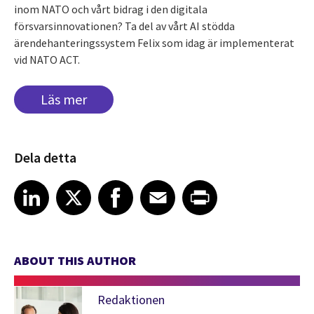
inom NATO och vårt bidrag i den digitala
försvarsinnovationen? Ta del av vårt AI stödda
ärendehanteringssystem Felix som idag är implementerat
vid NATO ACT.
Läs mer
Dela detta
Share article on LinkedIn
Share article on X
Share article on Facebook
Share article on Email
Share article on Print
LinkedIn
X
Facebook
Email
Print
ABOUT THIS AUTHOR
Redaktionen