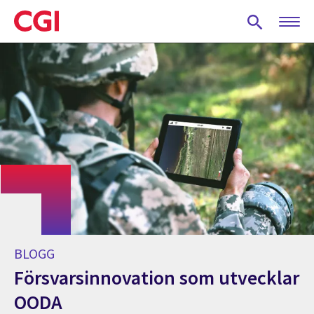
Skip
to
main
content
BLOGG
Försvarsinnovation som utvecklar
OODA