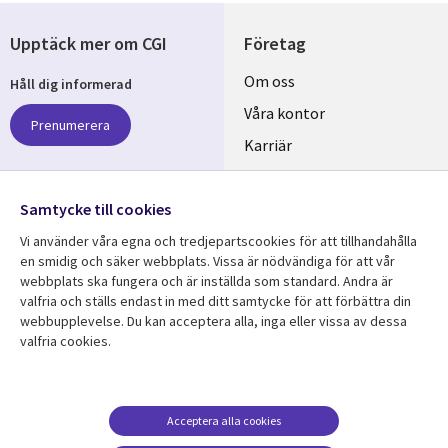
Upptäck mer om CGI
Företag
Useful
Om oss
Håll dig informerad
links
Våra kontor
Prenumerera
SWEDEN
Karriär
Hållbarhet
Samtycke till cookies
Följ oss
Vi använder våra egna och tredjepartscookies för att tillhandahålla
Social
en smidig och säker webbplats. Vissa är nödvändiga för att vår
Media
webbplats ska fungera och är inställda som standard. Andra är
SWEDEN
valfria och ställs endast in med ditt samtycke för att förbättra din
webbupplevelse. Du kan acceptera alla, inga eller vissa av dessa
valfria cookies.
Resurscenter
Support
Library
Legal
Kundcase
Integritet och
dataskydd
Links
SWEDEN
Nyheter
Acceptera alla cookies
Accessibility
Artiklar