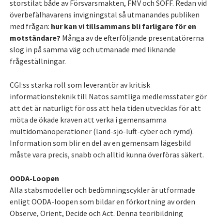
storstilat både av Försvarsmakten, FMV och SOFF. Redan vid
överbefälhavarens invigningstal så utmanandes publiken
med frågan:
hur kan vi tillsammans bli farligare för en
motståndare?
Många av de efterföljande presentatörerna
slog in på samma väg och utmanade med liknande
frågeställningar.
CGI:ss starka roll som leverantör av kritisk
informationsteknik till Natos samtliga medlemsstater gör
att det är naturligt för oss att hela tiden utvecklas för att
möta de ökade kraven att verka i gemensamma
multidomänoperationer (land-sjö-luft-cyber och rymd).
Information som blir en del av en gemensam lägesbild
måste vara precis, snabb och alltid kunna överföras säkert.
OODA-Loopen
Alla stabsmodeller och bedömningscykler är utformade
enligt OODA-loopen som bildar en förkortning av orden
Observe, Orient, Decide och Act. Denna teoribildning