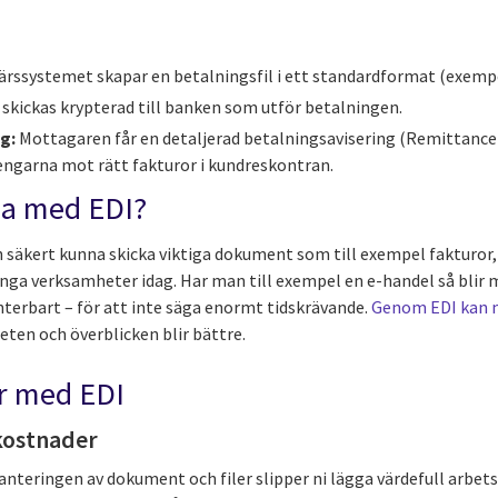
ärssystemet skapar en betalningsfil i ett standardformat (exempe
 skickas krypterad till banken som utför betalningen.
g:
Mottagaren får en detaljerad betalningsavisering (Remittance 
ngarna mot rätt fakturor i kundreskontran.
na med EDI?
 säkert kunna skicka viktiga dokument som till exempel fakturor, 
ga verksamheter idag. Har man till exempel en e-handel så blir 
terbart – för att inte säga enormt tidskrävande.
Genom EDI kan 
ten och överblicken blir bättre.
ar med EDI
kostnader
teringen av dokument och filer slipper ni lägga värdefull arbets