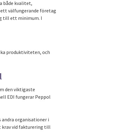
 både kvalitet,
r ett välfungerande företag
g till ett minimum. I
ka produktiviteten, och
l
om den viktigaste
nell EDI fungerar Peppol
s andra organisationer i
rav vid fakturering till