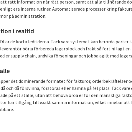
l att rätt information når rätt person, samt att alla tillhörande
 enligt era interna rutiner. Automatiserade processer kring fakture
mmor på administration.
tion i realtid
I är de korta ledtiderna. Tack vare systemet kan berörda parter t
r leverantör börja förbereda lagerplock och frakt så fort ni lagt en
 er supply chain, undvika förseningar och jobba agilt med lagerst
älle
apper det dominerande formatet för fakturor, orderbekräftelser 
då och då försvinna, förstöras eller hamna på fel plats. Tack vare
de på ett ställe, utan att behöva oroa er för den mänskliga faktor
tör har tillgång till exakt samma information, vilket innebär att 
abbare.