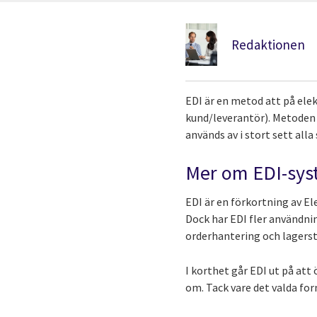
Redaktionen
EDI är en metod att på ele
kund/leverantör). Metoden 
används av i stort sett all
Mer om EDI-sys
EDI är en förkortning av E
Dock har EDI fler användnin
orderhantering och lagerst
I korthet går EDI ut på at
om. Tack vare det valda fo