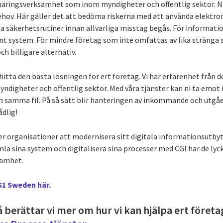
näringsverksamhet som inom myndigheter och offentlig sektor. Nä
ehov. Här gäller det att bedöma riskerna med att använda elektron
na säkerhetsrutiner innan allvarliga misstag begås. För informati
ernt system. För mindre företag som inte omfattas av lika stränga
ch billigare alternativ.
 hitta den bästa lösningen för ert företag. Vi har erfarenhet från d
yndigheter och offentlig sektor. Med våra tjänster kan ni ta emot 
ch samma fil. På så sätt blir hanteringen av inkommande och utgåe
dlig!
per organisationer att modernisera sitt digitala informationsutb
a sina system och digitalisera sina processer med CGI har de lyck
samhet.
S1 Sweden här.
 berättar vi mer om hur vi kan hjälpa ert företag