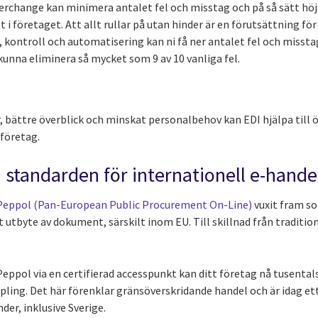
rchange kan minimera antalet fel och misstag och på så sätt höja
 företaget. Att allt rullar på utan hinder är en förutsättning fö
, kontroll och automatisering kan ni få ner antalet fel och missta
 kunna eliminera så mycket som 9 av 10 vanliga fel.
bättre överblick och minskat personalbehov kan EDI hjälpa till ö
företag.
 standarden för internationell e-hande
Peppol (Pan-European Public Procurement On-Line)
vuxit fram s
 utbyte av dokument, särskilt inom EU. Till skillnad från traditio
Peppol via en certifierad accesspunkt kan ditt företag nå tusental
ing. Det här förenklar gränsöverskridande handel och är idag ett k
der, inklusive Sverige.