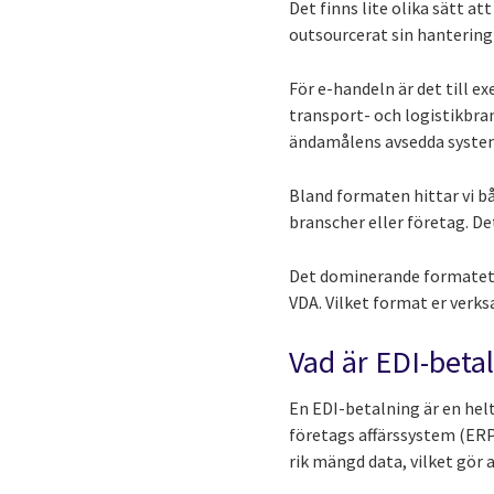
Det finns lite olika sätt 
outsourcerat sin hantering 
För e-handeln är det till e
transport- och logistikbra
ändamålens avsedda syste
Bland formaten hittar vi b
branscher eller företag. D
Det dominerande formatet 
VDA. Vilket format er verk
Vad är EDI-beta
En EDI-betalning är en hel
företags affärssystem (ERP
rik mängd data, vilket gör