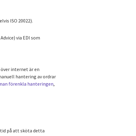
lvis ISO 20022).
Advice) via EDI som
över internet är en
manuell hantering av ordrar
man förenkla hanteringen
,
tid på att sköta detta