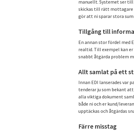
manuellt. Systemet ser til
skickas till rätt mottagare
gör att ni sparar stora su
Tillgång till informa
En annan stor fördel med ED
realtid. Till exempel kan e
snabbt åtgärda problem med
Allt samlat på ett st
Innan EDI lanserades var p
tenderar ju som bekant att 
alla viktiga dokument samla
både ni och er kund/leveran
upptäckas och åtgärdas sn
Färre misstag