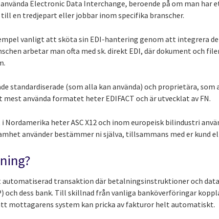
att använda Electronic Data Interchange, beroende på om man har e
till en tredjepart eller jobbar inom specifika branscher.
xempel vanligt att sköta sin EDI-hantering genom att integrera det
nschen arbetar man ofta med sk. direkt EDI, där dokument och file
m.
åde standardiserade (som alla kan använda) och proprietära, som 
et mest använda formatet heter EDIFACT och är utvecklat av FN.
i Nordamerika heter ASC X12 och inom europeisk bilindustri an
samhet använder bestämmer ni själva, tillsammans med er kund ell
lning?
t automatiserad transaktion där betalningsinstruktioner och data
) och dess bank. Till skillnad från vanliga banköverföringar kop
 att mottagarens system kan pricka av fakturor helt automatiskt.