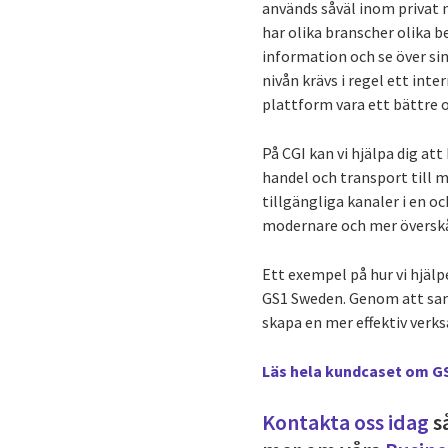
används såväl inom privat 
har olika branscher olika b
information och se över si
nivån krävs i regel ett int
plattform vara ett bättre o
På CGI kan vi hjälpa dig att
handel och transport till m
tillgängliga kanaler i en o
modernare och mer överskå
Ett exempel på hur vi hjäl
GS1 Sweden. Genom att saml
skapa en mer effektiv verk
Läs hela kundcaset om G
Kontakta oss idag
så