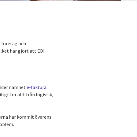
s företag och
ket har gjort att EDI
 under namnet
e-faktura
.
gt för allt från logistik,
terna har kommit överens
roblem.