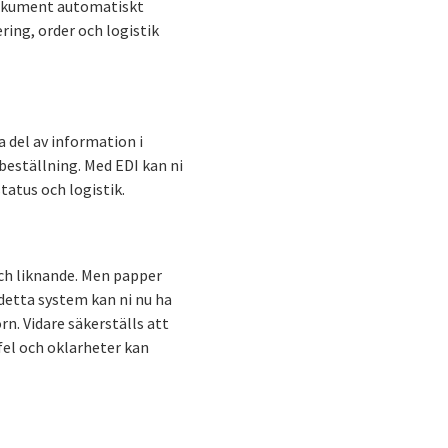
 dokument automatiskt
ring, order och logistik
a del av information i
 beställning. Med EDI kan ni
atus och logistik.
och liknande. Men papper
 detta system kan ni nu ha
n. Vidare säkerställs att
fel och oklarheter kan