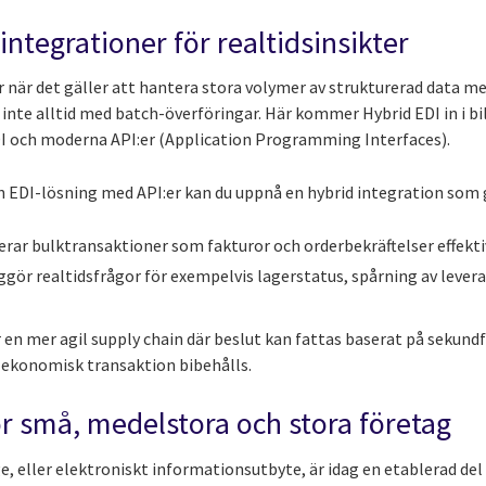
integrationer för realtidsinsikter
r när det gäller att hantera stora volymer av strukturerad data m
nte alltid med batch-överföringar. Här kommer Hybrid EDI in i bil
DI och moderna API:er (Application Programming Interfaces).
EDI-lösning med API:er kan du uppnå en hybrid integration som ge
rar bulktransaktioner som fakturor och orderbekräftelser effekti
ggör realtidsfrågor för exempelvis lagerstatus, spårning av leve
 en mer agil supply chain där beslut kan fattas baserat på sekund
 ekonomisk transaktion bibehålls.
ör små, medelstora och stora företag
e, eller elektroniskt informationsutbyte, är idag en etablerad de