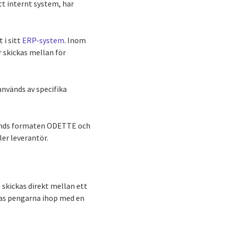
tt internt system, har
 i sitt
ERP-system
. Inom
r skickas mellan för
används av specifika
vänds formaten ODETTE och
er leverantör.
 skickas direkt mellan ett
plas pengarna ihop med en