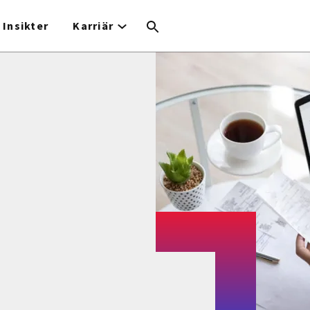
Insikter
Karriär