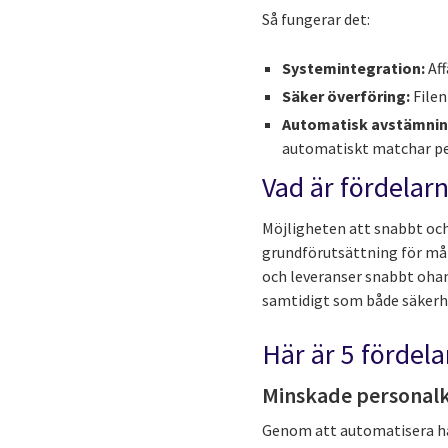
Så fungerar det:
Systemintegration:
Aff
Säker överföring:
Filen
Automatisk avstämnin
automatiskt matchar pe
Vad är fördelar
Möjligheten att snabbt och
grundförutsättning för mån
och leveranser snabbt ohan
samtidigt som både säkerhe
Här är 5 fördel
Minskade personal
Genom att automatisera han