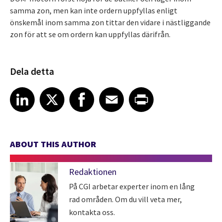
samma zon, men kan inte ordern uppfyllas enligt
önskemål inom samma zon tittar den vidare i nästliggande
zon för att se om ordern kan uppfyllas därifrån.
Dela detta
Share article on LinkedIn
Share article on X
Share article on Facebook
Share article on Email
Share article on Print
LinkedIn
X
Facebook
Email
Print
ABOUT THIS AUTHOR
Redaktionen
På CGI arbetar experter inom en lång
rad områden. Om du vill veta mer,
kontakta oss.