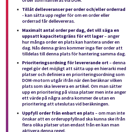
Tillåt delleveranser per order och/eller orderrad
- kan sätta upp regler för om en order eller
orderrad får dellevereras.
Maximalt antal order per dag, det vill säga en
uppsatt kapacitetsgräns för ett lager
– anger
hur många order en plats kan hantera under en
dag. Nås denna gräns kommer inga fler order att
tilldelas till denna plats för hantering samma dag.
Prioriteringsordning för levererande ort
– denna
regel gör det möjligt att sätta upp en hierarki med
platser och definiera en prioriteringsordning som
DOM-motorn utgår ifrån när den beräknar vilken
plats som ska leverera en artikel. Om man sätter
upp en prioritering på vissa platser men inte anger
ett värde på några andra kommer de utan en
prioritering att uteslutas vid beräkningen.
Uppfyll order från enbart en plats
– om man inte
önskar att en orderuppfyllnad ska kunna ske ifrån
flera olika platser utan endast från en kan man
aktivera denna regel.