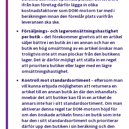
ifrån kan företag därför lägga in olika
kostnadsfaktorer som DOM-motorn tar med i
beräkningen innan den föreslår plats varifrån
leveransen ska ske.
Försäljnings- och lageromsättningshastighet
per butik
– det förekommer givetvis att en artikel
säljer bättre i en butik än i en annan och har en
butik en hög omsättning av en artikel önskar man
troligtvis inte att man plockar från den butikens
lager. Det är därför möjligt att ställa in en regel
att prioritera butiker eller lager med en lägre
omsättningshastighet.
Kontroll mot standardsortiment
– eftersom man
vill kunna erbjuda möjligheten att returnera en
artikel till en annan butik än där den inhandlats
innebär det att butiker kan få in en artikel de
annars inte har i sitt standardsortiment. Om man
aktiverar denna regel tar DOM-motorn höjd för
om den önskade artikeln finns i en butik som inte
har den i sitt standardsortiment och prioriterar
därför upp den butiken i sin beräkning och den