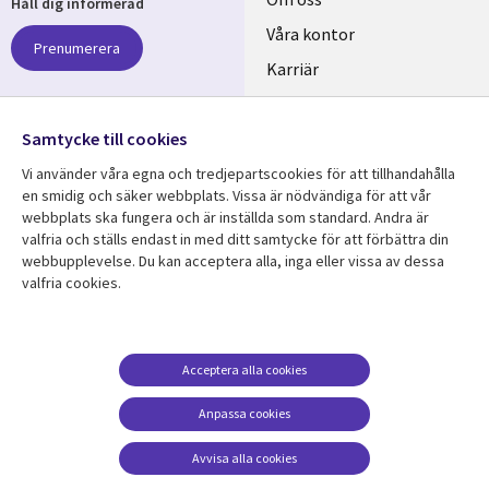
Useful
Håll dig informerad
links
Våra kontor
Prenumerera
SWEDEN
Karriär
Hållbarhet
Samtycke till cookies
Följ oss
Vi använder våra egna och tredjepartscookies för att tillhandahålla
Social
en smidig och säker webbplats. Vissa är nödvändiga för att vår
Media
webbplats ska fungera och är inställda som standard. Andra är
SWEDEN
valfria och ställs endast in med ditt samtycke för att förbättra din
webbupplevelse. Du kan acceptera alla, inga eller vissa av dessa
valfria cookies.
Resurscenter
Support
Library
Legal
Kundcase
Integritet och
dataskydd
Links
SWEDEN
Nyheter
Acceptera alla cookies
Accessibility
SWEDEN
Artiklar
Anpassa cookies
Terms of Use
Blogg
Hantering av cookies
Avvisa alla cookies
Event