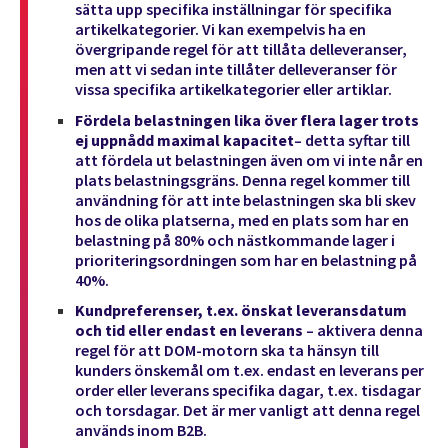
sätta upp specifika inställningar för specifika
artikelkategorier. Vi kan exempelvis ha en
övergripande regel för att tillåta delleveranser,
men att vi sedan inte tillåter delleveranser för
vissa specifika artikelkategorier eller artiklar.
Fördela belastningen lika över flera lager trots
ej uppnådd maximal kapacitet
– detta syftar till
att fördela ut belastningen även om vi inte når en
plats belastningsgräns. Denna regel kommer till
användning för att inte belastningen ska bli skev
hos de olika platserna, med en plats som har en
belastning på 80% och nästkommande lager i
prioriteringsordningen som har en belastning på
40%.
Kundpreferenser, t.ex. önskat leveransdatum
och tid eller endast en leverans
– aktivera denna
regel för att DOM-motorn ska ta hänsyn till
kunders önskemål om t.ex. endast en leverans per
order eller leverans specifika dagar, t.ex. tisdagar
och torsdagar. Det är mer vanligt att denna regel
används inom B2B.