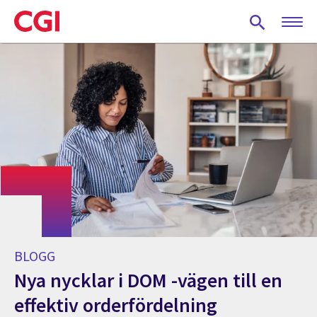
Skip
to
main
content
BLOGG
Nya nycklar i DOM -vägen till en
effektiv orderfördelning