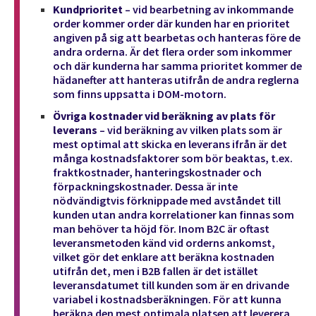
Kundprioritet
– vid bearbetning av inkommande
order kommer order där kunden har en prioritet
angiven på sig att bearbetas och hanteras före de
andra orderna. Är det flera order som inkommer
och där kunderna har samma prioritet kommer de
hädanefter att hanteras utifrån de andra reglerna
som finns uppsatta i DOM-motorn.
Övriga kostnader vid beräkning av plats för
leverans
– vid beräkning av vilken plats som är
mest optimal att skicka en leverans ifrån är det
många kostnadsfaktorer som bör beaktas, t.ex.
fraktkostnader, hanteringskostnader och
förpackningskostnader. Dessa är inte
nödvändigtvis förknippade med avståndet till
kunden utan andra korrelationer kan finnas som
man behöver ta höjd för. Inom B2C är oftast
leveransmetoden känd vid orderns ankomst,
vilket gör det enklare att beräkna kostnaden
utifrån det, men i B2B fallen är det istället
leveransdatumet till kunden som är en drivande
variabel i kostnadsberäkningen. För att kunna
beräkna den mest optimala platsen att leverera