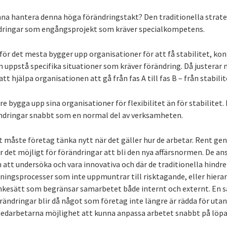
nna hantera denna höga förändringstakt? Den traditionella strateg
ändringar som engångsprojekt som kräver specialkompetens.
 för det mesta bygger upp organisationer för att få stabilitet, kont
n uppstå specifika situationer som kräver förändring. Då justera
t hjälpa organisationen att gå från fas A till fas B – från stabilite
e bygga upp sina organisationer för flexibilitet än för stabilitet.
ändringar snabbt som en normal del av verksamheten.
gt måste företag tänka nytt när det gäller hur de arbetar. Rent ge
r det möjligt för förändringar att bli den nya affärsnormen. De a
tt undersöka och vara innovativa och där de traditionella hindren
ningsprocesser som inte uppmuntrar till risktagande, eller hiera
tänkesätt som begränsar samarbetet både internt och externt. En s
rändringar blir då något som företag inte längre är rädda för ut
medarbetarna möjlighet att kunna anpassa arbetet snabbt på löpa