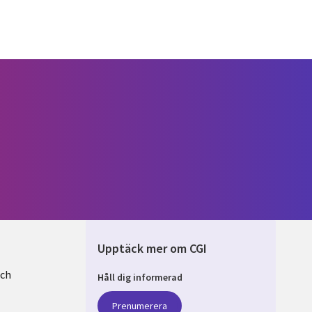
Upptäck mer om CGI
och
Håll dig informerad
EN
Prenumerera