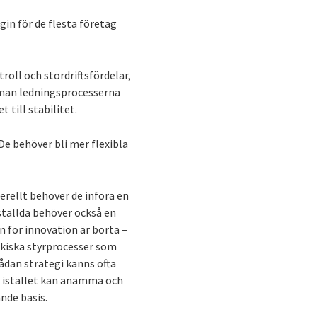
in för de flesta företag
roll och stordriftsfördelar,
r man ledningsprocesserna
t till stabilitet.
 De behöver bli mer flexibla
nerellt behöver de införa en
nställda behöver också en
 för innovation är borta –
rkiska styrprocesser som
ådan strategi känns ofta
an istället kan anamma och
nde basis.