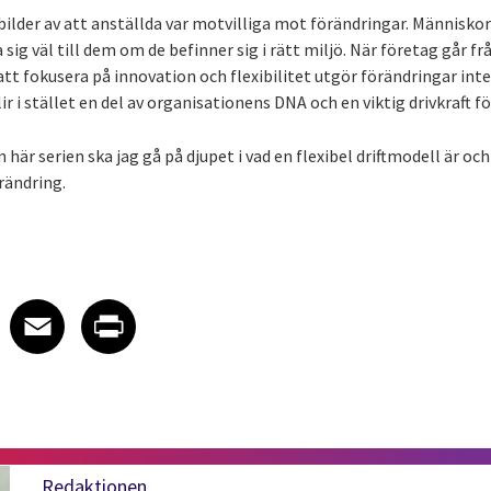
bilder av att anställda var motvilliga mot förändringar. Människor
sig väl till dem om de befinner sig i rätt miljö. När företag går fr
 att fokusera på innovation och flexibilitet utgör förändringar inte
r i stället en del av organisationens DNA och en viktig drivkraft 
 här serien ska jag gå på djupet i vad en flexibel driftmodell är och 
rändring.
 on LinkedIn
icle on X
e article on Facebook
Share article on Email
Share article on Print
Facebook
Email
Print
Redaktionen