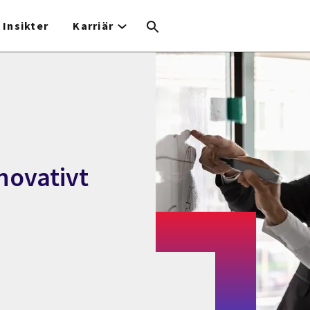
Insikter
Karriär
nnovativt