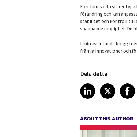
Förr fanns ofta stereotypa 
förändring och kan anpassa 
stabilitet och kontroll till
spännande möjlighet. De bli
I min avslutande blogg i den
främja innovationer och fö
Dela detta
Share article
Share art
Shar
LinkedIn
X
ABOUT THIS AUTHOR