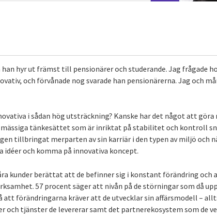
 han hyr ut främst till pensionärer och studerande. Jag frågade h
ovativ, och förvånade nog svarade han pensionärerna. Jag och må
novativa i sådan hög utsträckning? Kanske har det något att göra 
rsmässiga tänkesättet som är inriktat på stabilitet och kontroll s
gen tillbringat merparten av sin karriär i den typen av miljö och 
ina idéer och komma på innovativa koncept.
ra kunder berättat att de befinner sig i konstant förändring och 
erksamhet. 57 procent säger att nivån på de störningar som då upp
å att förändringarna kräver att de utvecklar sin affärsmodell – all
ter och tjänster de levererar samt det partnerekosystem som de v