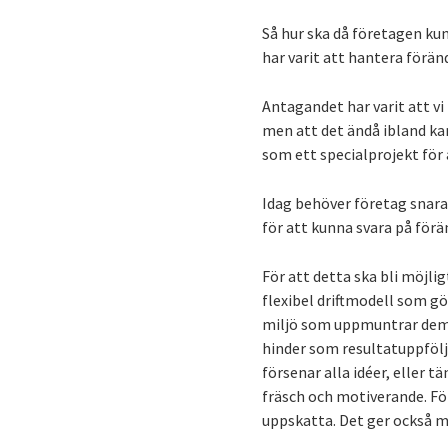
Så hur ska då företagen ku
har varit att hantera för
Antagandet har varit att vi
men att det ändå ibland ka
som ett specialprojekt för at
Idag behöver företag snarar
för att kunna svara på för
För att detta ska bli möjli
flexibel driftmodell som gö
miljö som uppmuntrar dem a
hinder som resultatuppfölj
försenar alla idéer, eller 
fräsch och motiverande. Fö
uppskatta. Det ger också 