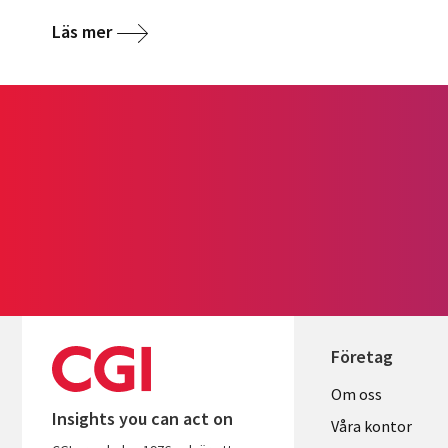
Läs mer
Företag
Useful
Om oss
Insights you can act on
links
Våra kontor