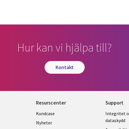
Hur kan vi hjälpa till?
kontakt
Resurscenter
Support
Library
Legal
Kundcase
Integritet 
dataskydd
Links
SWED
Nyheter