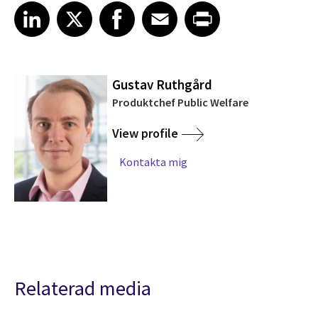
Share article on LinkedIn
Share article on X
Share article on Facebook
Share article on Email
Share article on Print
LinkedIn
X
Facebook
Email
Print
Gustav Ruthgård
Produktchef Public Welfare
View profile
Kontakta mig
Relaterad media