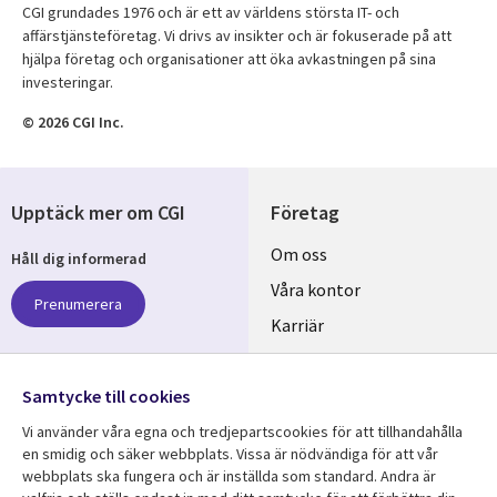
CGI grundades 1976 och är ett av världens största IT- och
affärstjänsteföretag. Vi drivs av insikter och är fokuserade på att
hjälpa företag och organisationer att öka avkastningen på sina
investeringar.
© 2026 CGI Inc.
Upptäck mer om CGI
Företag
Useful
Om oss
Håll dig informerad
links
Våra kontor
Prenumerera
SWEDEN
Karriär
Hållbarhet
Samtycke till cookies
Följ oss
Vi använder våra egna och tredjepartscookies för att tillhandahålla
Social
en smidig och säker webbplats. Vissa är nödvändiga för att vår
Media
webbplats ska fungera och är inställda som standard. Andra är