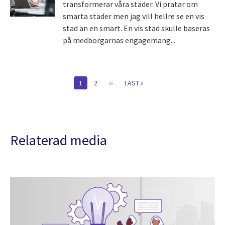
transformerar våra städer. Vi pratar om
smarta städer men jag vill hellre se en vis
stad än en smart. En vis stad skulle baseras
på medborgarnas engagemang...
Pagination
CURRENT
1
SIDA
2
NÄSTA
››
SISTA
LAST »
PAGE
SIDA
SIDAN
Relaterad media