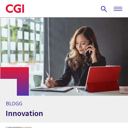
Skip
to
main
content
BLOGG
Innovation