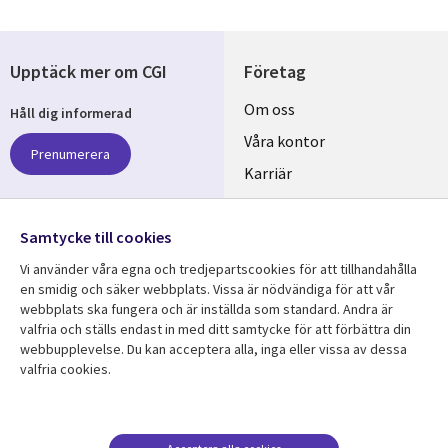
Upptäck mer om CGI
Företag
Useful
Om oss
Håll dig informerad
links
Våra kontor
Prenumerera
SWEDEN
Karriär
Hållbarhet
Samtycke till cookies
Följ oss
Vi använder våra egna och tredjepartscookies för att tillhandahålla
Social
en smidig och säker webbplats. Vissa är nödvändiga för att vår
Media
webbplats ska fungera och är inställda som standard. Andra är
SWEDEN
valfria och ställs endast in med ditt samtycke för att förbättra din
webbupplevelse. Du kan acceptera alla, inga eller vissa av dessa
valfria cookies.
Resurscenter
Support
Library
Legal
Kundcase
Integritet och
dataskydd
Links
SWEDEN
Nyheter