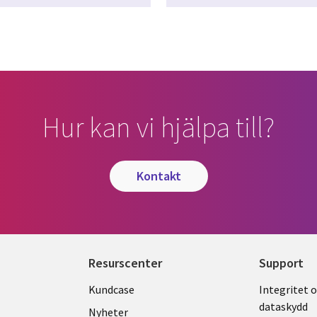
Hur kan vi hjälpa till?
kontakt
Resurscenter
Support
Library
Legal
Kundcase
Integritet 
dataskydd
Links
SWED
Nyheter