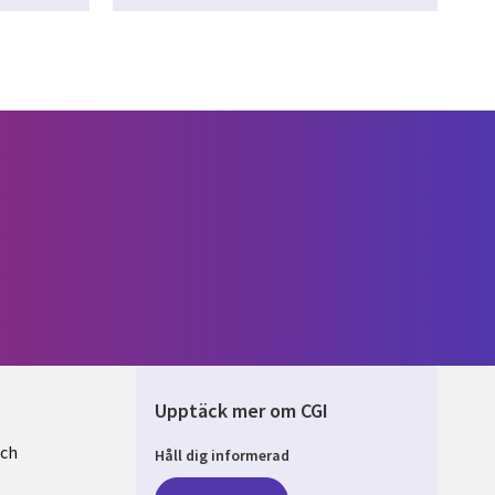
Upptäck mer om CGI
och
Håll dig informerad
EN