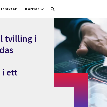
Insikter
Karriär
tvilling i
ldas
i ett