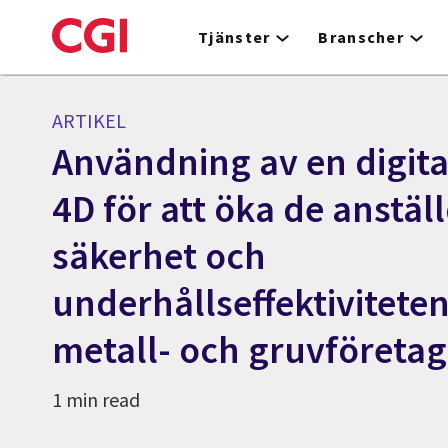
Skip
to
Tjänster
Branscher
main
content
ARTIKEL
Användning av en digital 
4D för att öka de anstäl
säkerhet och
underhållseffektiviteten 
metall- och gruvföretag
1 min read