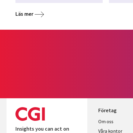
Läs mer
Företag
Useful
Om oss
Insights you can act on
links
Våra kontor