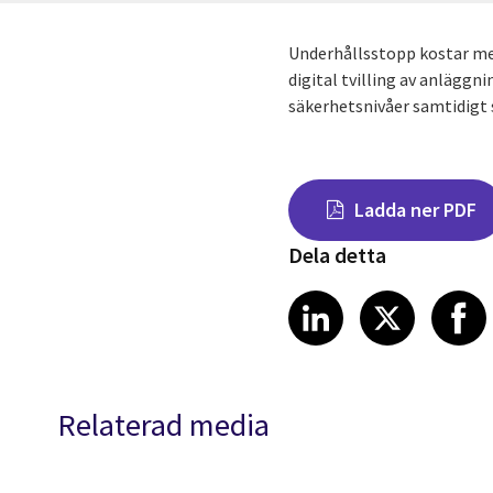
Underhållsstopp kostar met
digital tvilling av anläggn
säkerhetsnivåer samtidigt 
Ladda ner PDF
Dela detta
Share on Link
Share on
Sha
LinkedIn
X
Relaterad media