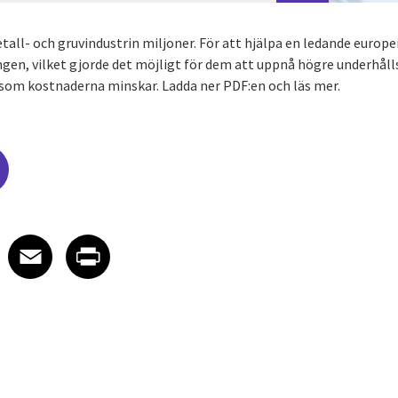
all- och gruvindustrin miljoner. För att hjälpa en ledande europei
ingen, vilket gjorde det möjligt för dem att uppnå högre underhåll
som kostnaderna minskar. Ladda ner PDF:en och läs mer.
edIn
 X
re on Facebook
Share on Email
Share on Print
Facebook
Email
Print