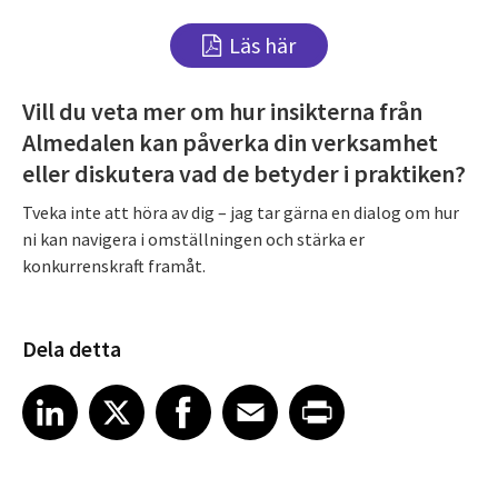
Läs här
Vill du veta mer om hur insikterna från
Almedalen kan påverka din verksamhet
eller diskutera vad de betyder i praktiken?
Tveka inte att höra av dig – jag tar gärna en dialog om hur
ni kan navigera i omställningen och stärka er
konkurrenskraft framåt.
Dela detta
Share article on LinkedIn
Share article on X
Share article on Facebook
Share article on Email
Share article on Print
LinkedIn
X
Facebook
Email
Print