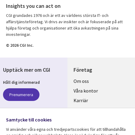
Insights you can act on
CGI grundades 1976 och är ett av världens största IT- och
affärstjänsteföretag. Vi drivs av insikter och är fokuserade på att
hjälpa företag och organisationer att öka avkastningen på sina
investeringar.
© 2026 CGI Inc.
Upptäck mer om CGI
Företag
Useful
Om oss
Håll dig informerad
links
Våra kontor
Prenumerera
SWEDEN
Karriär
Hållbarhet
Samtycke till cookies
Följ oss
Vi använder våra egna och tredjepartscookies för att tillhandahålla
Social