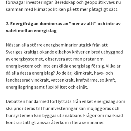
försvagar investeringar. Beredskap och geopolitik vävs nu
samman med klimatpolitiken på ett mer påtagligt sätt.
2. Energifrågan domineras av "mer av allt" och inte av
valet mellan energislag
Nästan alla större energiseminarier utgick från att
Sveriges kraftigt ökande elbehov kräver en bred utbyggnad
av energisystemet, observera att man pratar om
energisystem och inte enskilda energislag för sig. Vilka är
då alla dessa energislag? Jo de är; kärnkraft, havs- och
landbaserad vindkraft, vattenkraft, kraftvärme, solkraft,
energilagring samt flexibilitet och elnät.
Debatten har därmed förflyttats från vilket energislag som
ska prioriteras till hur investeringar kan möjliggöras och
hur systemen kan byggas ut snabbare. Frågor om marknad
kontra statligt ansvar återkom i flera seminarier.