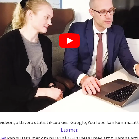
 videon, aktivera statistikcookies. Google/YouTube kan komma att
Läs mer
.
lys
kan du läsa mer om hur vi på CGI arbetar med att tillämpa artif