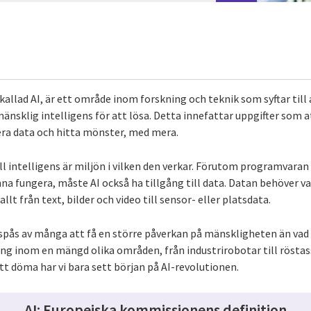
n kallad AI, är ett område inom forskning och teknik som syftar till
änsklig intelligens för att lösa. Detta innefattar uppgifter som 
era data och hitta mönster, med mera.
iell intelligens är miljön i vilken den verkar. Förutom programvar
na fungera, måste AI också ha tillgång till data. Datan behöver va
llt från text, bilder och video till sensor- eller platsdata.
utspås av många att få en större påverkan på mänskligheten än vad 
ing inom en mängd olika områden, från industrirobotar till röstas
tt döma har vi bara sett början på AI-revolutionen.
AI: Europeiska kommissionens definition