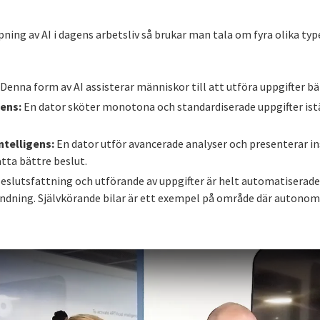
ing av AI i dagens arbetsliv så brukar man tala om fyra olika typer 
:
Denna form av AI assisterar människor till att utföra uppgifter bä
gens:
En dator sköter monotona och standardiserade uppgifter istä
ntelligens:
En dator utför avancerade analyser och presenterar i
tta bättre beslut.
eslutsfattning och utförande av uppgifter är helt automatiserade. 
andning. Självkörande bilar är ett exempel på område där autonom