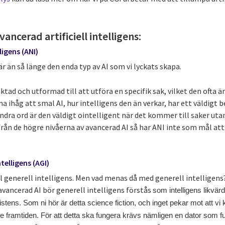
vancerad artificiell intelligens:
lligens (ANI)
 är än så länge den enda typ av AI som vi lyckats skapa.
tad och utformad till att utföra en specifik sak, vilket den ofta är
ihåg att smal AI, hur intelligens den än verkar, har ett väldigt 
ra ord är den väldigt ointelligent när det kommer till saker uta
 från de högre nivåerna av avancerad AI så har ANI inte som mål a
ntelligens (AGI)
iell generell intelligens. Men vad menas då med generell intelligen
vancerad AI bör generell intelligens förstås
som intelligens likvär
tens. Som ni hör är detta science fiction, och inget pekar mot att v
te framtiden. För att detta ska fungera krävs nämligen en dator som 