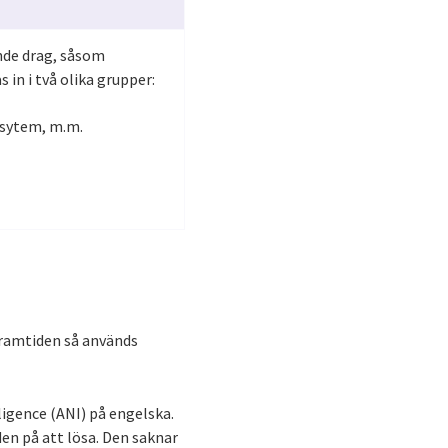
nde drag, såsom
 in i två olika grupper:
gssytem, m.m.
framtiden så används
lligence (ANI) på engelska.
en på att lösa. Den saknar