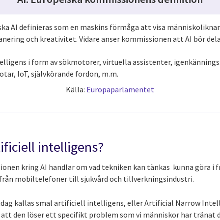
ka AI definieras som en maskins förmåga att visa människolikna
anering och kreativitet. Vidare anser kommissionen att AI bör delas
intelligens i form av sökmotorer, virtuella assistenter, igenkännin
botar, IoT, självkörande fordon, m.m.
Källa:
Europaparlamentet
ficiell intelligens?
sionen kring AI handlar om vad tekniken kan tänkas kunna göra i 
t från mobiltelefoner till sjukvård och tillverkningsindustri.
ag kallas smal artificiell intelligens, eller Artificial Narrow Inte
att den löser ett specifikt problem som vi människor har tränat d