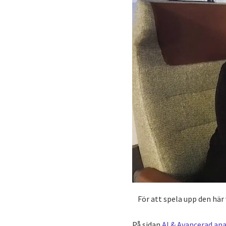
För att spela upp den här
På sidan
AI & Avancerad ana