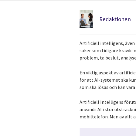
Redaktionen
Artificiell intelligens, äve
saker som tidigare krävde m
problem, ta beslut, analys
En viktig aspekt av artific
för att AI-systemet ska kun
som ska lösas och kan vara a
Artificiell Intelligens för
används AI i stor utsträckn
mobiltelefon. Men av allt a