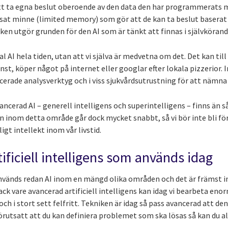
tt ta egna beslut oberoende av den data den har programmerats m
sat minne (limited memory) som gör att de kan ta beslut baserat 
n utgör grunden för den AI som är tänkt att finnas i självkörande
al AI hela tiden, utan att vi själva är medvetna om det. Det kan til
t, köper något på internet eller googlar efter lokala pizzerior. I
ncerade analysverktyg och i viss sjukvårdsutrustning för att nämn
ancerad AI – generell intelligens och superintelligens – finns än 
en inom detta område går dock mycket snabbt, så vi bör inte bli 
t intellekt inom vår livstid.
tificiell intelligens som används idag
används redan AI inom en mängd olika områden och det är främst 
Tack vare avancerad artificiell intelligens kan idag vi bearbeta en
ch i stort sett felfritt. Tekniken är idag så pass avancerad att de
Förutsatt att du kan definiera problemet som ska lösas så kan du al