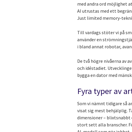
med andra ord möjlighet a
AI utrustas med ett begrän
Just limited memory-teknike
Till vardags stöter vi på sm
använder en strömningstjäns
i bland annat robotar, ava
De två högre nivåerna av av
och idéstadiet. Utveckling
bygga en dator med mänsklig
Fyra typer av ar
Som vi nämnt tidigare så 
visat sig mest behjälplig. 
dimensioner – blixtsnabbt o
stort sett alla branscher. 
AI-modell som gör jobbet.