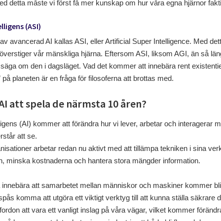
med detta måste vi först få mer kunskap om hur våra egna hjärnor fakti
elligens (ASI)
av avancerad AI kallas ASI, eller Artificial Super Intelligence. Med d
 överstiger vår mänskliga hjärna. Eftersom ASI, liksom AGI, än så lä
t säga om den i dagsläget. Vad det kommer att innebära rent existentiel
” på planeten är en fråga för filosoferna att brottas med.
AI att spela de närmsta 10 åren?
intelligens (AI) kommer att förändra hur vi lever, arbetar och interagera
står att se.
ganisationer arbetar redan nu aktivt med att tillämpa tekniken i sina 
eten, minska kostnaderna och hantera stora mängder information.
 innebära att samarbetet mellan människor och maskiner kommer bli al
ås komma att utgöra ett viktigt verktyg till att kunna ställa säkrare dia
rdon att vara ett vanligt inslag på våra vägar, vilket kommer förändr