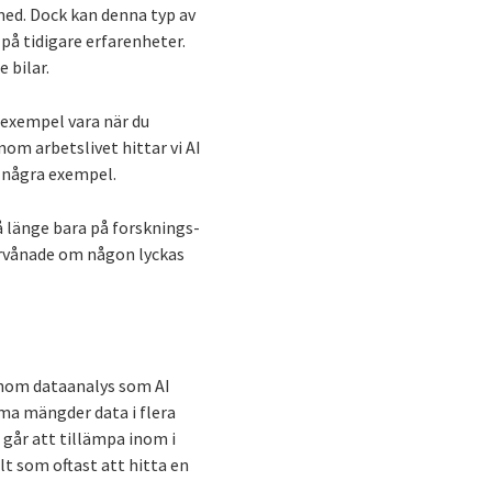
ed. Dock kan denna typ av
på tidigare erfarenheter.
 bilar.
l exempel vara när du
nom arbetslivet hittar vi AI
a några exempel.
så länge bara på forsknings-
förvånade om någon lyckas
inom dataanalys som AI
orma mängder data i flera
n går att tillämpa inom i
lt som oftast att hitta en