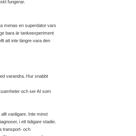
skt fungerar.
etta menas en superdator vars
nge bara är tankeexperiment
lt att inte längre vara den
r med varandra. Hur snabbt
verksamheter och ser AI som
lt vanligare. Inte minst
gnoser, i ett tidigare stadie.
a transport- och