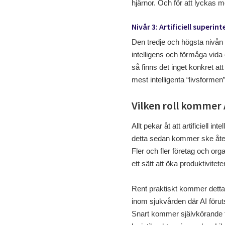
hjärnor. Och för att lyckas 
Nivår 3: Artificiell superint
Den tredje och högsta nivån 
intelligens och förmåga vida
så finns det inget konkret at
mest intelligenta “livsformen
Vilken roll kommer 
Allt pekar åt att artificiell 
detta sedan kommer ske åter
Fler och fler företag och or
ett sätt att öka produktivit
Rent praktiskt kommer detta
inom sjukvården där AI förutsp
Snart kommer självkörande fo