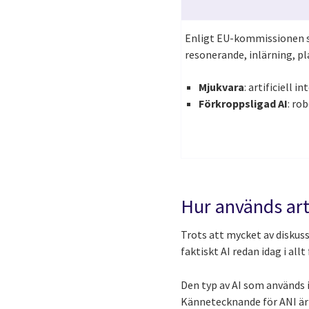
Enligt EU-kommissionen s
resonerande, inlärning, pl
Mjukvara
: artificiell 
Förkroppsligad AI
: ro
Hur används arti
Trots att mycket av diskus
faktiskt AI redan idag i all
Den typ av AI som används id
Kännetecknande för ANI är 