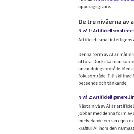
uppdragsgivare.
De tre nivåerna av a
Nivå 1: Artificiell smal inte
Artificiell smal intelligens
Denna form av AI är målinrik
utföra. Dock ska man komma 
användningsområde. Med and
fokusområde. Till skillnad
beteende och tänkande.
Nivå 2: Artificiell generell i
Nästa nivå av AI är artific
jobbar med denna form av a
medvetande om sin egen exis
kraftfull AI inom den närmas