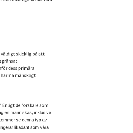
 väldigt skicklig på att
begränsat
nför dess primära
tt härma mänskligt
s? Enligt de forskare som
dig en människas, inklusive
i kommer se denna typ av
fungerar likadant som våra