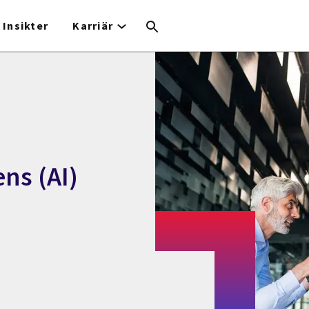
Insikter
Karriär
ens (AI)