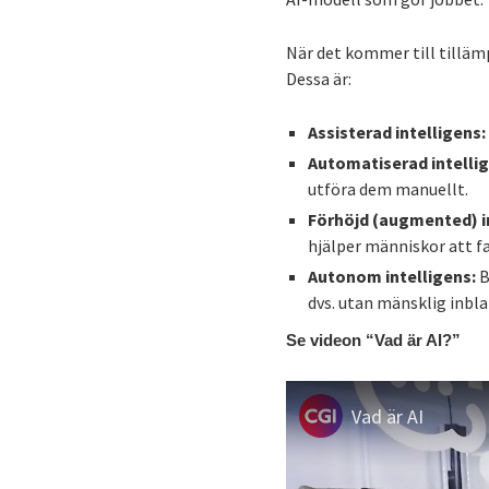
När det kommer till tillämpn
Dessa är:
Assisterad intelligens
Automatiserad intelli
utföra dem manuellt.
Förhöjd (augmented) i
hjälper människor att fa
Autonom intelligens:
B
dvs. utan mänsklig inbl
Se videon “Vad är AI?”
Vad är AI