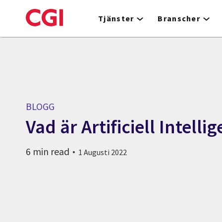
Skip
to
Tjänster
Branscher
main
content
BLOGG
Vad är Artificiell Intellig
6 min read
1 Augusti 2022