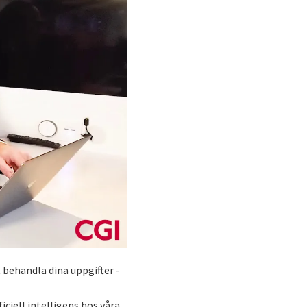
 behandla dina uppgifter -
iciell intelligens hos våra