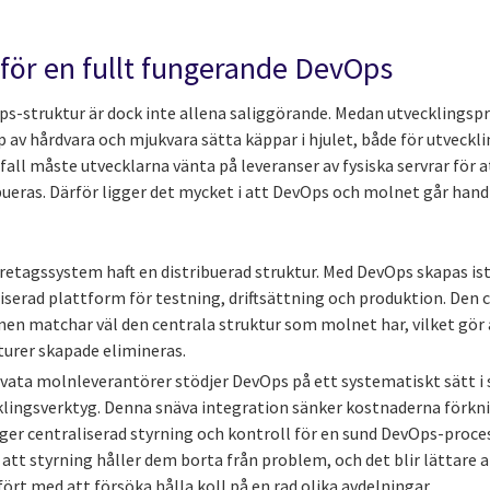
 för en fullt fungerande DevOps
-struktur är dock inte allena saliggörande. Medan utvecklingspr
p av hårdvara och mjukvara sätta käppar i hjulet, både för utveckl
 fall måste utvecklarna vänta på leveranser av fysiska servrar för 
ueras. Därför ligger det mycket i att DevOps och molnet går hand 
retagssystem haft en distribuerad struktur. Med DevOps skapas ist
iserad plattform för testning, driftsättning och produktion. Den 
en matchar väl den centrala struktur som molnet har, vilket gö
turer skapade elimineras.
ivata molnleverantörer stödjer DevOps på ett systematiskt sätt i 
klingsverktyg. Denna snäva integration sänker kostnaderna förk
er centraliserad styrning och kontroll för en sund DevOps-proce
r att styrning håller dem borta från problem, och det blir lättare 
ört med att försöka hålla koll på en rad olika avdelningar.