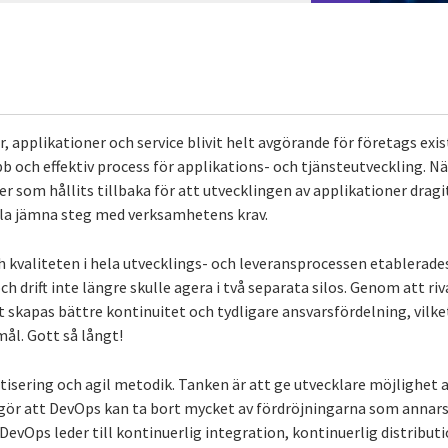
er, applikationer och service blivit helt avgörande för företags exi
bb och effektiv process för applikations- och tjänsteutveckling. Nä
r som hållits tillbaka för att utvecklingen av applikationer dragit
lla jämna steg med verksamhetens krav.
h kvaliteten i hela utvecklings- och leveransprocessen etablerad
ch drift inte längre skulle agera i två separata silos. Genom att r
t skapas bättre kontinuitet och tydligare ansvarsfördelning, vilket
ål. Gott så långt!
isering och agil metodik. Tanken är att ge utvecklare möjlighet
t gör att DevOps kan ta bort mycket av fördröjningarna som anna
evOps leder till kontinuerlig integration, kontinuerlig distribut