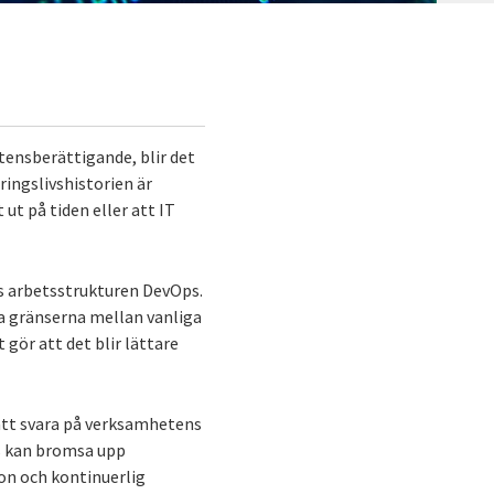
stensberättigande, blir det
ringslivshistorien är
 ut på tiden eller att IT
es arbetsstrukturen DevOps.
iva gränserna mellan vanliga
 gör att det blir lättare
 att svara på verksamhetens
rs kan bromsa upp
ion och kontinuerlig