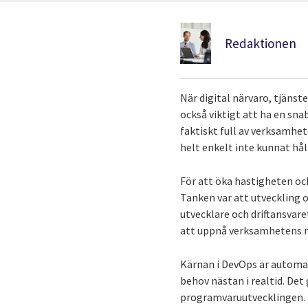
Redaktionen
När digital närvaro, tjänst
också viktigt att ha en sna
faktiskt full av verksamhete
helt enkelt inte kunnat hå
För att öka hastigheten oc
Tanken var att utveckling o
utvecklare och driftansvare
att uppnå verksamhetens m
Kärnan i DevOps är automat
behov nästan i realtid. De
programvaruutvecklingen. D