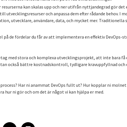
resurserna kan skalas upp och ner utifrån nyttjandegrad gör det 
ill utvecklingsresurser och anpassa dem efter rådande behov. I mo
tion, utvecklare, användare, data, och mycket mer. Traditionella 
l på de fördelar du får av att implementera en effektiv DevOps-s
retag med stora och komplexa utvecklingsprojekt, att inte bara få
utan också bättre kostnadskontroll, tydligare kravuppfyllnad och
sprocess? Har ni anammat DevOps fullt ut? Hur kopplar ni molnet 
öra hur ni gör och om det är något vi kan hjälpa er med.
 on LinkedIn
icle on X
e article on Facebook
Share article on Email
Share article on Print
Facebook
Email
Print