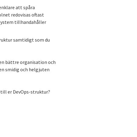
enklare att spåra
lnet redovisas oftast
system tillhandahåller
truktur samtidigt som du
 en bättre organisation och
 en smidig och helgjuten
till er DevOps-struktur?