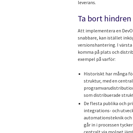
leverans.
Ta bort hindren
Att implementera en DevOps
snabbare, kan istället inkö
versionshantering. I värsta
komma på plats och distrib
exempel på varför:
Historiskt har många fö
struktur, med en central
programvarudistribution
som distribuerade struk
De flesta publika och pr
integrations- och utvec
automationsteknik och g
går in i processen tycke
centralt via molnet jämf