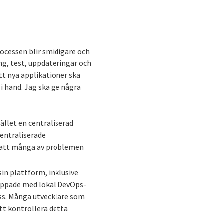
ocessen blir smidigare och
ing, test, uppdateringar och
att nya applikationer ska
i hand. Jag ska ge några
ället en centraliserad
centraliserade
r att många av problemen
sin plattform, inklusive
nippade med lokal DevOps-
ss. Många utvecklare som
att kontrollera detta