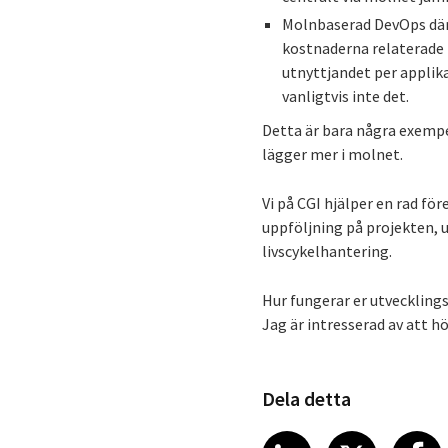
Molnbaserad DevOps där 
kostnaderna relaterade t
utnyttjandet per applika
vanligtvis inte det.
Detta är bara några exempe
lägger mer i molnet.
Vi på CGI hjälper en rad fö
uppföljning på projekten, 
livscykelhantering.
Hur fungerar er utveckling
Jag är intresserad av att h
Dela detta
Share article
Share art
Shar
LinkedIn
X