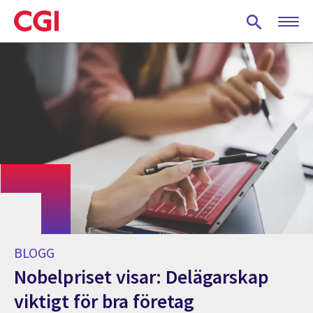
Skip
to
main
content
BLOGG
Nobelpriset visar: Delägarskap
viktigt för bra företag