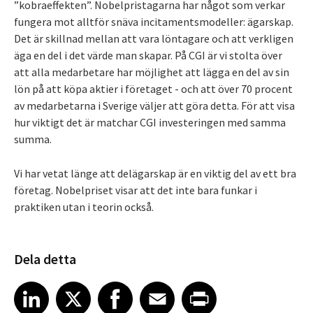
”kobraeffekten”. Nobelpristagarna har något som verkar
fungera mot alltför snäva incitamentsmodeller: ägarskap.
Det är skillnad mellan att vara löntagare och att verkligen
äga en del i det värde man skapar. På CGI är vi stolta över
att alla medarbetare har möjlighet att lägga en del av sin
lön på att köpa aktier i företaget - och att över 70 procent
av medarbetarna i Sverige väljer att göra detta. För att visa
hur viktigt det är matchar CGI investeringen med samma
summa.
Vi har vetat länge att delägarskap är en viktig del av ett bra
företag. Nobelpriset visar att det inte bara funkar i
praktiken utan i teorin också.
Dela detta
Share article on LinkedIn
Share article on X
Share article on Facebook
Share article on Email
Share article on Print
LinkedIn
X
Facebook
Email
Print