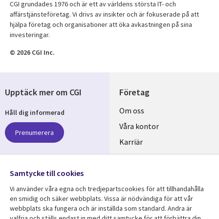
CGI grundades 1976 och är ett av världens största IT- och
affärstjänsteföretag. Vi drivs av insikter och är fokuserade på att
hjälpa företag och organisationer att öka avkastningen på sina
investeringar.
© 2026 CGI Inc.
Upptäck mer om CGI
Företag
Useful
Om oss
Håll dig informerad
links
Våra kontor
Prenumerera
SWEDEN
Karriär
Hållbarhet
Samtycke till cookies
Följ oss
Vi använder våra egna och tredjepartscookies för att tillhandahålla
Social
en smidig och säker webbplats. Vissa är nödvändiga för att vår
Media
webbplats ska fungera och är inställda som standard. Andra är
SWEDEN
valfria och ställs endast in med ditt samtycke för att förbättra din