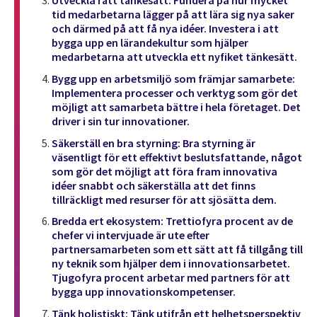
Utveckla rätt tänkesätt: Fundera på hur mycket
tid medarbetarna lägger på att lära sig nya saker
och därmed på att få nya idéer. Investera i att
bygga upp en lärandekultur som hjälper
medarbetarna att utveckla ett nyfiket tänkesätt.
Bygg upp en arbetsmiljö som främjar samarbete:
Implementera processer och verktyg som gör det
möjligt att samarbeta bättre i hela företaget. Det
driver i sin tur innovationer.
Säkerställ en bra styrning: Bra styrning är
väsentligt för ett effektivt beslutsfattande, något
som gör det möjligt att föra fram innovativa
idéer snabbt och säkerställa att det finns
tillräckligt med resurser för att sjösätta dem.
Bredda ert ekosystem: Trettiofyra procent av de
chefer vi intervjuade är ute efter
partnersamarbeten som ett sätt att få tillgång till
ny teknik som hjälper dem i innovationsarbetet.
Tjugofyra procent arbetar med partners för att
bygga upp innovationskompetenser.
Tänk holistiskt: Tänk utifrån ett helhetsperspektiv