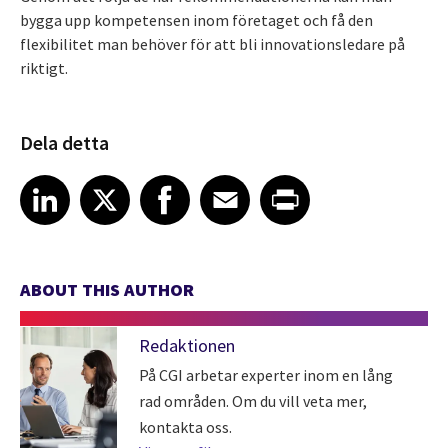
bygga upp kompetensen inom företaget och få den
flexibilitet man behöver för att bli innovationsledare på
riktigt.
Dela detta
Share article on LinkedIn
Share article on X
Share article on Facebook
Share article on Email
Share article on Print
LinkedIn
X
Facebook
Email
Print
ABOUT THIS AUTHOR
Redaktionen
På CGI arbetar experter inom en lång
rad områden. Om du vill veta mer,
kontakta oss.