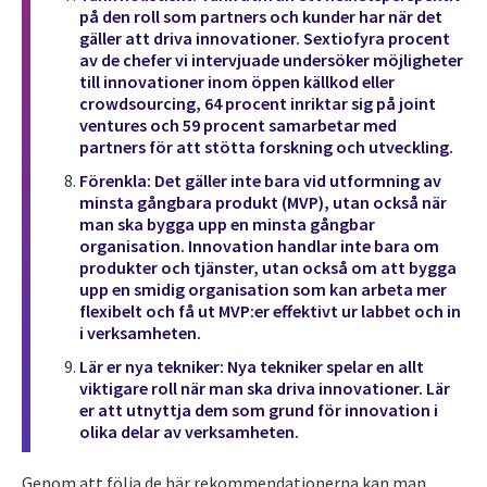
på den roll som partners och kunder har när det
gäller att driva innovationer. Sextiofyra procent
av de chefer vi intervjuade undersöker möjligheter
till innovationer inom öppen källkod eller
crowdsourcing, 64 procent inriktar sig på joint
ventures och 59 procent samarbetar med
partners för att stötta forskning och utveckling.
Förenkla: Det gäller inte bara vid utformning av
minsta gångbara produkt (MVP), utan också när
man ska bygga upp en minsta gångbar
organisation. Innovation handlar inte bara om
produkter och tjänster, utan också om att bygga
upp en smidig organisation som kan arbeta mer
flexibelt och få ut MVP:er effektivt ur labbet och in
i verksamheten.
Lär er nya tekniker: Nya tekniker spelar en allt
viktigare roll när man ska driva innovationer. Lär
er att utnyttja dem som grund för innovation i
olika delar av verksamheten.
Genom att följa de här rekommendationerna kan man