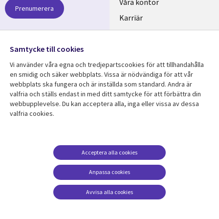
links
Våra kontor
Prenumerera
SWEDEN
Karriär
Hållbarhet
Samtycke till cookies
Följ oss
Vi använder våra egna och tredjepartscookies för att tillhandahålla
Social
en smidig och säker webbplats. Vissa är nödvändiga för att vår
Media
webbplats ska fungera och är inställda som standard. Andra är
SWEDEN
valfria och ställs endast in med ditt samtycke för att förbättra din
webbupplevelse. Du kan acceptera alla, inga eller vissa av dessa
valfria cookies.
Resurscenter
Support
Library
Legal
Kundcase
Integritet och
dataskydd
Links
SWEDEN
Nyheter
Acceptera alla cookies
Accessibility
SWEDEN
Artiklar
Anpassa cookies
Terms of Use
Blogg
Hantering av cookies
Avvisa alla cookies
Event
Viewpoints