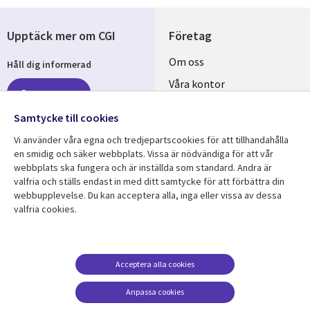
Upptäck mer om CGI
Företag
Useful
Om oss
Håll dig informerad
links
Våra kontor
Prenumerera
SWEDEN
Karriär
Samtycke till cookies
Hållbarhet
Vi använder våra egna och tredjepartscookies för att tillhandahålla
en smidig och säker webbplats. Vissa är nödvändiga för att vår
Följ oss
webbplats ska fungera och är inställda som standard. Andra är
valfria och ställs endast in med ditt samtycke för att förbättra din
Social
webbupplevelse. Du kan acceptera alla, inga eller vissa av dessa
Media
valfria cookies.
SWEDEN
Resurscenter
Support
Library
Legal
Acceptera alla cookies
Kundcase
Integritet och
dataskydd
Links
SWEDEN
Nyheter
Anpassa cookies
Accessibility