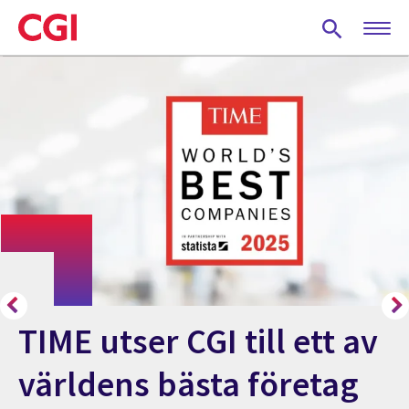
Skip
to
main
content
TIME utser CGI till ett av
världens bästa företag