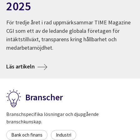
2025
För tredje året i rad uppmärksammar TIME Magazine
CGI som ett av de ledande globala företagen för
intäktstillväxt, transparens kring hållbarhet och
medarbetarnöjdhet.
ns.
Om TIME utser CGI till ett av världens bäst
Läs artikeln
Branscher
Branschspecifika lösningar och djupgående
branschkunskap.
Bank och finans
Industri