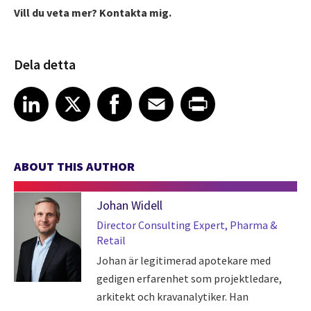
Vill du veta mer? Kontakta mig.
Dela detta
Share article on LinkedIn
Share article on X
Share article on Facebook
Share article on Email
Share article on Print
LinkedIn
X
Facebook
Email
Print
ABOUT THIS AUTHOR
Johan Widell
Director Consulting Expert, Pharma &
Retail
Johan är legitimerad apotekare med
gedigen erfarenhet som projektledare,
arkitekt och kravanalytiker. Han