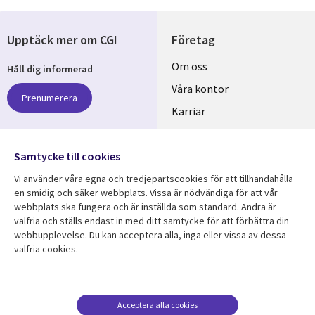
Upptäck mer om CGI
Företag
Useful
Om oss
Håll dig informerad
links
Våra kontor
Prenumerera
SWEDEN
Karriär
Hållbarhet
Samtycke till cookies
Följ oss
Vi använder våra egna och tredjepartscookies för att tillhandahålla
Social
en smidig och säker webbplats. Vissa är nödvändiga för att vår
Media
webbplats ska fungera och är inställda som standard. Andra är
SWEDEN
valfria och ställs endast in med ditt samtycke för att förbättra din
webbupplevelse. Du kan acceptera alla, inga eller vissa av dessa
valfria cookies.
Resurscenter
Support
Library
Legal
Kundcase
Integritet och
dataskydd
Links
SWEDEN
Nyheter
Acceptera alla cookies