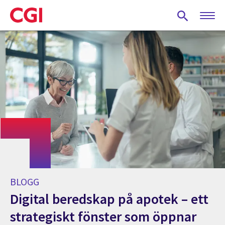
Skip
to
main
content
BLOGG
Digital beredskap på apotek – ett
strategiskt fönster som öppnar