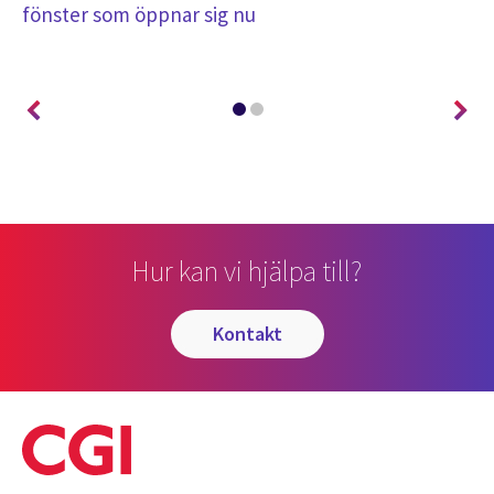
fönster som öppnar sig nu
ap
gå
Hur kan vi hjälpa till?
kontakt