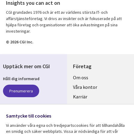
Insights you can act on
CGI grundades 1976 och är ett av världens största IT- och
affärstjänsteföretag. Vi drivs av insikter och är fokuserade på att
hjälpa företag och organisationer att öka avkastningen på sina
investeringar.
© 2026 CGI Inc.
Upptäck mer om CGI
Företag
Useful
Om oss
Håll dig informerad
links
Våra kontor
Prenumerera
SWEDEN
Karriär
Hållbarhet
Samtycke till cookies
Följ oss
Vi använder våra egna och tredjepartscookies för att tillhandahålla
Social
en smidig och säker webbplats. Vissa är nödvändiga för att vår