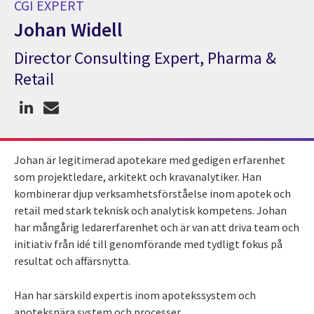
CGI EXPERT
Johan Widell
Director Consulting Expert, Pharma &
CGI Expert Johan Widell
Retail
Johan är legitimerad apotekare med gedigen erfarenhet
som projektledare, arkitekt och kravanalytiker. Han
kombinerar djup verksamhetsförståelse inom apotek och
retail med stark teknisk och analytisk kompetens. Johan
har mångårig ledarerfarenhet och är van att driva team och
initiativ från idé till genomförande med tydligt fokus på
resultat och affärsnytta.
Han har särskild expertis inom apotekssystem och
apoteksnära system och processer,