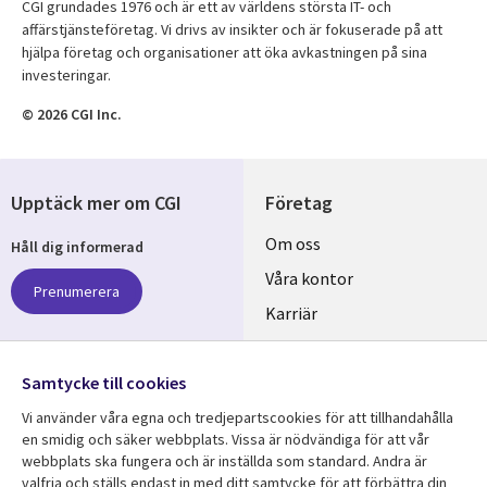
CGI grundades 1976 och är ett av världens största IT- och
affärstjänsteföretag. Vi drivs av insikter och är fokuserade på att
hjälpa företag och organisationer att öka avkastningen på sina
investeringar.
© 2026 CGI Inc.
Upptäck mer om CGI
Företag
Useful
Om oss
Håll dig informerad
links
Våra kontor
Prenumerera
SWEDEN
Karriär
Hållbarhet
Samtycke till cookies
Följ oss
Vi använder våra egna och tredjepartscookies för att tillhandahålla
Social
en smidig och säker webbplats. Vissa är nödvändiga för att vår
Media
webbplats ska fungera och är inställda som standard. Andra är
SWEDEN
valfria och ställs endast in med ditt samtycke för att förbättra din