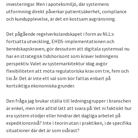
investeringar. Men i apoteksmiljö, där systemens
utformning direkt påverkar patientsäkerhet, compliance
och kundupplevelse, är det en kostsam avgränsning.
Det pågående regelverkslandskapet i form av NLL:s
fortsatta utveckling, EHDS-implementationen och
beredskapskraven, gör dessutom att digitala systemval nu
har en strategisk tidshorisont som kräver ledningens
perspektiv. Valet av systemarkitektur idag avgör
flexibiliteten att möta regulatoriska krav om tre, fem och
tio år. Det är inte ett val som bör fattas enbart på
kortsiktiga ekonomiska grunder.
Den fråga jag brukar ställa till ledningsgrupper i branschen
är enkel, men inte alltid lätt att svara på: Vet ni faktiskt hur
era system stödjer eller hindrar det dagliga arbetet på
expeditionsnivå? Inte i teorin utan i praktiken, i de specifika
situationer där det är som svårast?