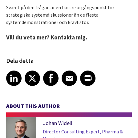
Svaret på den frågan är en bättre utgångspunkt för
strategiska systemdiskussioner än de flesta
systemdemonstrationer och kravlistor.
Vill du veta mer? Kontakta mig.
Dela detta
Share article on LinkedIn
Share article on X
Share article on Facebook
Share article on Email
Share article on Print
LinkedIn
X
Facebook
Email
Print
ABOUT THIS AUTHOR
Johan Widell
Director Consulting Expert, Pharma &