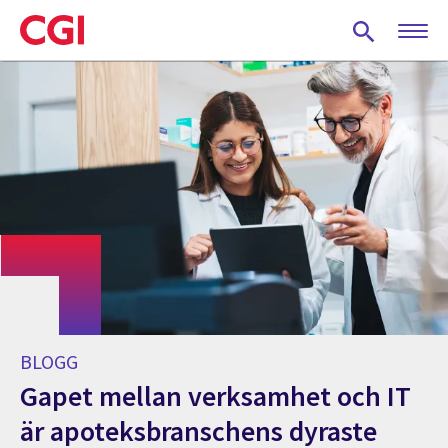
Skip
to
main
content
BLOGG
Gapet mellan verksamhet och IT
är apoteksbranschens dyraste