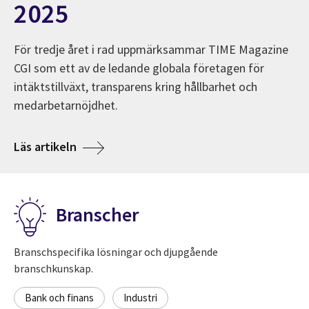
2025
För tredje året i rad uppmärksammar TIME Magazine
CGI som ett av de ledande globala företagen för
intäktstillväxt, transparens kring hållbarhet och
medarbetarnöjdhet.
ns.
Om TIME utser CGI till ett av världens bäst
Läs artikeln
Branscher
Branschspecifika lösningar och djupgående
branschkunskap.
Bank och finans
Industri