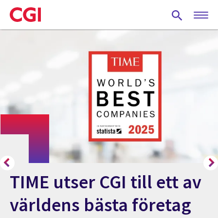
Skip
to
main
content
TIME utser CGI till ett av
världens bästa företag