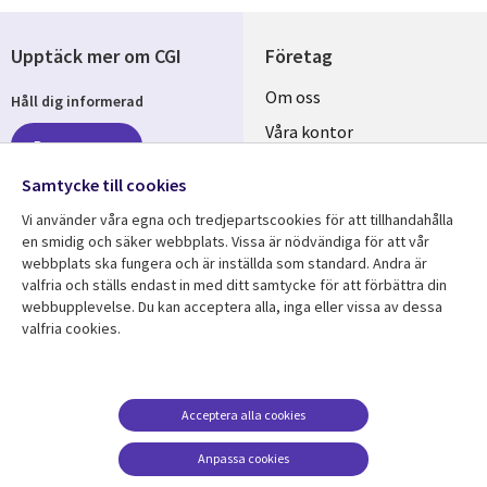
Upptäck mer om CGI
Företag
Useful
Om oss
Håll dig informerad
links
Våra kontor
Prenumerera
SWEDEN
Karriär
Samtycke till cookies
Hållbarhet
Vi använder våra egna och tredjepartscookies för att tillhandahålla
en smidig och säker webbplats. Vissa är nödvändiga för att vår
Följ oss
webbplats ska fungera och är inställda som standard. Andra är
valfria och ställs endast in med ditt samtycke för att förbättra din
Social
webbupplevelse. Du kan acceptera alla, inga eller vissa av dessa
Media
valfria cookies.
SWEDEN
Resurscenter
Support
Library
Legal
Acceptera alla cookies
Kundcase
Integritet och
dataskydd
Links
SWEDEN
Nyheter
Anpassa cookies
Accessibility