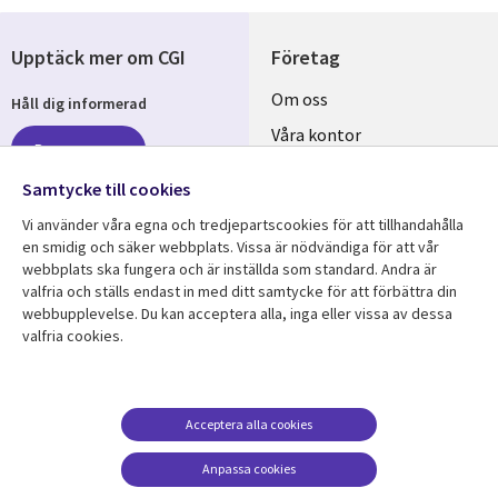
Upptäck mer om CGI
Företag
Useful
Om oss
Håll dig informerad
links
Våra kontor
Prenumerera
SWEDEN
Karriär
Samtycke till cookies
Hållbarhet
Vi använder våra egna och tredjepartscookies för att tillhandahålla
en smidig och säker webbplats. Vissa är nödvändiga för att vår
Följ oss
webbplats ska fungera och är inställda som standard. Andra är
valfria och ställs endast in med ditt samtycke för att förbättra din
Social
webbupplevelse. Du kan acceptera alla, inga eller vissa av dessa
Media
valfria cookies.
SWEDEN
Resurscenter
Support
Library
Legal
Acceptera alla cookies
Kundcase
Integritet och
dataskydd
Links
SWEDEN
Nyheter
Anpassa cookies
Accessibility