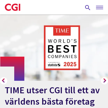
Skip
to
main
content
TIME utser CGI till ett av
världens bästa företag