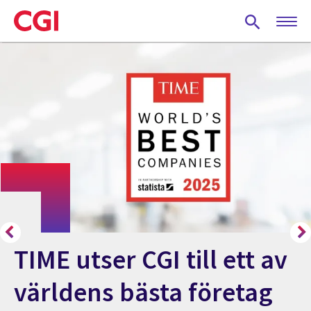
Skip
to
main
content
TIME utser CGI till ett av
världens bästa företag