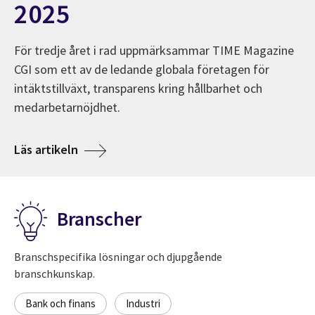
2025
För tredje året i rad uppmärksammar TIME Magazine
CGI som ett av de ledande globala företagen för
intäktstillväxt, transparens kring hållbarhet och
medarbetarnöjdhet.
ns.
Om TIME utser CGI till ett av världens bäst
Läs artikeln
Branscher
Branschspecifika lösningar och djupgående
branschkunskap.
Bank och finans
Industri