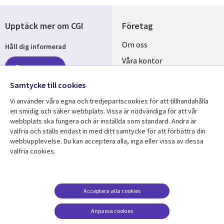
Upptäck mer om CGI
Företag
Useful
Om oss
Håll dig informerad
links
Våra kontor
Prenumerera
SWEDEN
Karriär
Samtycke till cookies
Hållbarhet
Vi använder våra egna och tredjepartscookies för att tillhandahålla
en smidig och säker webbplats. Vissa är nödvändiga för att vår
Följ oss
webbplats ska fungera och är inställda som standard. Andra är
valfria och ställs endast in med ditt samtycke för att förbättra din
Social
webbupplevelse. Du kan acceptera alla, inga eller vissa av dessa
Media
valfria cookies.
SWEDEN
Resurscenter
Support
Library
Legal
Acceptera alla cookies
Kundcase
Integritet och
dataskydd
Links
SWEDEN
Nyheter
Anpassa cookies
Accessibility