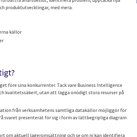
 förbättra affärsbeslut, identifiera problem, upptäcka nya
och produktutvecklingar, med mera.
erna källor
er
tigt?
teget före sina konkurrenter. Tack vare Business Intelligence
 och kvalitetssäkert, utan att lägga onödigt stora resurser på
mation från verksamhetens samtliga datakällor möjliggör för
 få svaret presenterat för sig i form av lättbegripliga diagram
ort om aktuell lageromsättning och se om ni kan identifiera