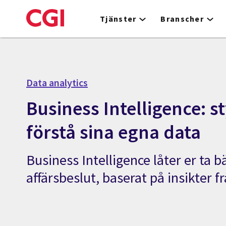
Skip
to
Tjänster
Branscher
main
content
Data analytics
Business Intelligence: st
förstå sina egna data
Business Intelligence låter er ta b
affärsbeslut, baserat på insikter f