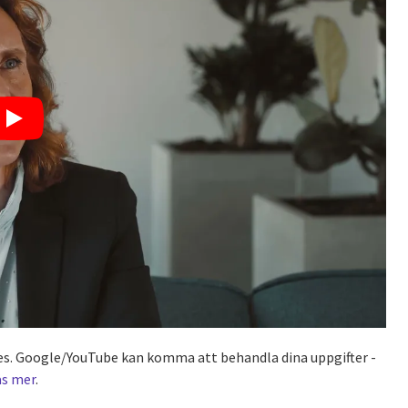
kies. Google/YouTube kan komma att behandla dina uppgifter -
äs mer
.