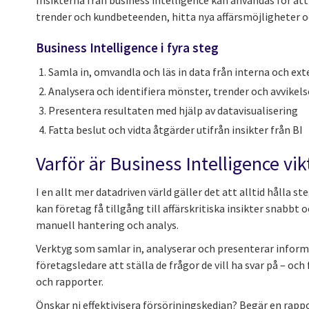
Insikterna från business intelligence kan användas för att
trender och kundbeteenden, hitta nya affärsmöjligheter 
Business Intelligence i fyra steg
Samla in, omvandla och läs in data från interna och ext
Analysera och identifiera mönster, trender och avvikels
Presentera resultaten med hjälp av datavisualisering
Fatta beslut och vidta åtgärder utifrån insikter från BI
Varför är Business Intelligence vik
I en allt mer datadriven värld gäller det att alltid hålla s
kan företag få tillgång till affärskritiska insikter snabbt
manuell hantering och analys.
Verktyg som samlar in, analyserar och presenterar infor
företagsledare att ställa de frågor de vill ha svar på – och
och rapporter.
Önskar ni effektivisera försörjningskedjan? Begär en rapp