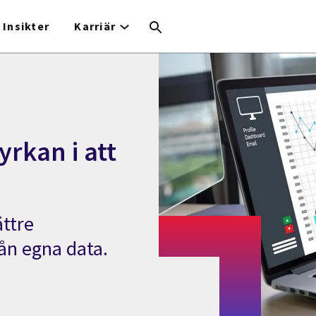
Insikter
Karriär
yrkan i att
ättre
rån egna data.