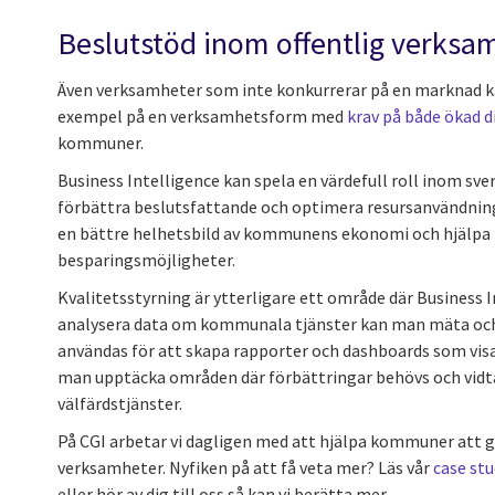
Beslutstöd inom offentlig verksa
Även verksamheter som inte konkurrerar på en marknad ka
exempel på en verksamhetsform med
krav på både ökad d
kommuner.
Business Intelligence kan spela en värdefull roll inom s
förbättra beslutsfattande och optimera resursanvändning.
en bättre helhetsbild av kommunens ekonomi och hjälpa til
besparingsmöjligheter.
Kvalitetsstyrning är ytterligare ett område där Business
analysera data om kommunala tjänster kan man mäta och ut
användas för att skapa rapporter och dashboards som visa
man upptäcka områden där förbättringar behövs och vidt
välfärdstjänster.
På CGI arbetar vi dagligen med att hjälpa kommuner att g
verksamheter. Nyfiken på att få veta mer? Läs vår
case st
eller hör av dig till oss så kan vi berätta mer.