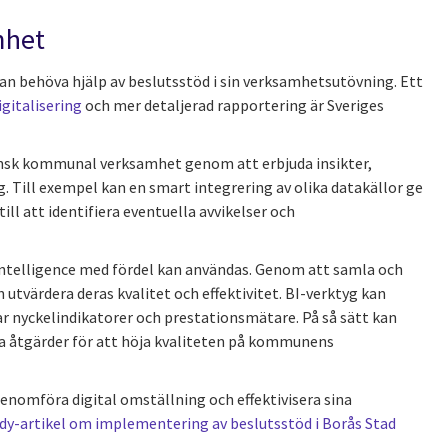
mhet
n behöva hjälp av beslutsstöd i sin verksamhetsutövning. Ett
igitalisering
och mer detaljerad rapportering är Sveriges
vensk kommunal verksamhet genom att erbjuda insikter,
 Till exempel kan en smart integrering av olika datakällor ge
l att identifiera eventuella avvikelser och
 Intelligence med fördel kan användas. Genom att samla och
värdera deras kvalitet och effektivitet. BI-verktyg kan
r nyckelindikatorer och prestationsmätare. På så sätt kan
a åtgärder för att höja kvaliteten på kommunens
enomföra digital omställning och effektivisera sina
udy-artikel om implementering av beslutsstöd i Borås Stad