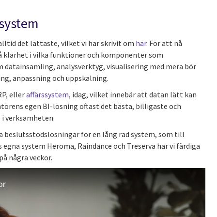
 system
lltid det lättaste, vilket vi har skrivit om
här
. För att nå
 klarhet i vilka funktioner och komponenter som
datainsamling, analysverktyg, visualisering med mera bör
ing, anpassning och uppskalning.
P, eller
affärssystem
, idag, vilket innebär att datan lätt kan
törens egen BI-lösning oftast det bästa, billigaste och
e i verksamheten.
a beslutsstödslösningar för en lång rad system, som till
s egna system Heroma, Raindance och Treserva har vi färdiga
på några veckor.
or