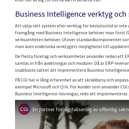
Business Intelligence verktyg och
Att välja rätt system eller verktyg för beslutsstöd är inte a
framgång med Business Intelligence behöver man först få
verksamheten behöver. Utöver standardkomponenter som 
man även undersöka verktygets möjligheter till uppdater
De flesta företag och verksamheter använder redan ett ER
samlas in från avdelningar och moduler. Då är ERP-leveran
snabbaste sättet att implementera Business Intelligenc
På CGI har vi lång erfarenhet av att skräddarsy och anpass
exempel Microsoft och
Qlik
. För kunder som använder CGI:
Business Intelligence-lösningar, redo att implementeras 
En partner för digitalisering av offentlig sekt