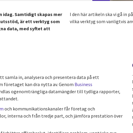
 än idag. Samtidigt skapas mer
I den här artikeln ska vi gå in p
slutsstöd, är ett verktyg som
vilka verktyg som vanligtvis an
na data, med syftet att
att samla in, analysera och presentera data på ett
som företaget kan dra nytta av. Genom
Business
andlas ogenomträngliga datamängder till tydliga rapporter,
fattandet.
em
och kommunikationskanaler får företag och
lor, interna och från tredje part, och jämföra prestation över