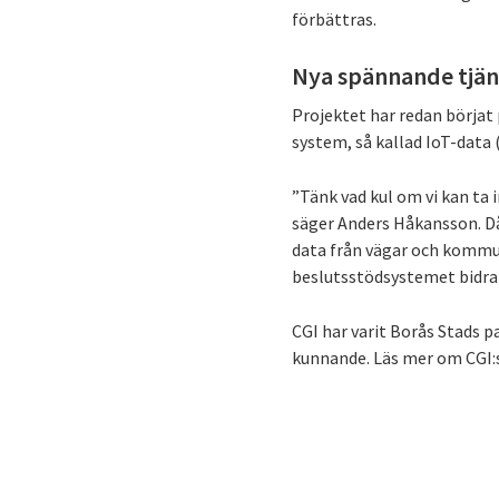
förbättras.
Nya spännande tjän
Projektet har redan börjat 
system, så kallad IoT-data 
”Tänk vad kul om vi kan t
säger Anders Håkansson. Då 
data från vägar och kommuni
beslutsstödsystemet bidra t
CGI har varit Borås Stads 
kunnande. Läs mer om CGI: