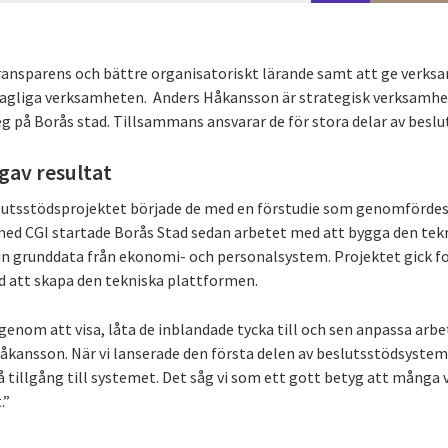
transparens och bättre organisatoriskt lärande samt att ge verks
 dagliga verksamheten. Anders Håkansson är strategisk verksamhe
eg på Borås stad. Tillsammans ansvarar de för stora delar av besl
 gav resultat
slutsstödsprojektet började de med en förstudie som genomförde
ed CGI startade Borås Stad sedan arbetet med att bygga den tekn
in grunddata från ekonomi- och personalsystem. Projektet gick fo
d att skapa den tekniska plattformen.
t genom att visa, låta de inblandade tycka till och sen anpassa arbe
åkansson. När vi lanserade den första delen av beslutsstödsystem
å tillgång till systemet. Det såg vi som ett gott betyg att många
.”