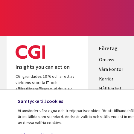
Företag
Useful
Om oss
Insights you can act on
links
Våra kontor
CGI grundades 1976 och är ett av
SWEDEN
Karriär
världens största IT- och
Hållbarhet
affärstjänsteföretag. Vi drivs av
insikter och är fokuserade på att
Samtycke till cookies
hjälpa företag och organisationer att
öka avkastningen på sina
Vi använder våra egna och tredjepartscookies för att tillhandahå
investeringar.
är inställda som standard. Andra är valfria och ställs endast in m
av dessa valfria cookies.
© 2026 CGI Inc.