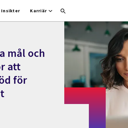
Insikter
Karriär
sa mål och
ör att
öd för
t