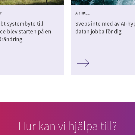
Y
ARTIKEL
bt systembyte till
Sveps inte med av AI-hyp
ce blev starten på en
datan jobba för dig
förändring
Hur kan vi hjälpa till?