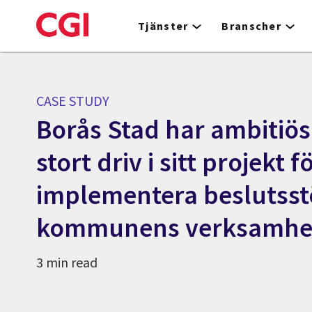
Skip
to
Tjänster
Branscher
main
content
CASE STUDY
Borås Stad har ambitiö
stort driv i sitt projekt f
implementera beslutsst
kommunens verksamhe
3 min read