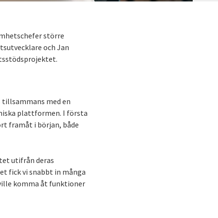
amhetschefer större
tsutvecklare och Jan
utsstödsprojektet.
s tillsammans med en
iska plattformen. I första
rt framåt i början, både
tet utifrån deras
et fick vi snabbt in många
 ville komma åt funktioner