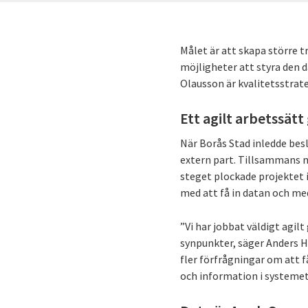
Målet är att skapa större 
möjligheter att styra den
Olausson är kvalitetsstrat
Ett agilt arbetssätt
När Borås Stad inledde be
extern part. Tillsammans m
steget plockade projektet 
med att få in datan och me
”Vi har jobbat väldigt agil
synpunkter, säger Anders H
fler förfrågningar om att f
och information i systemet