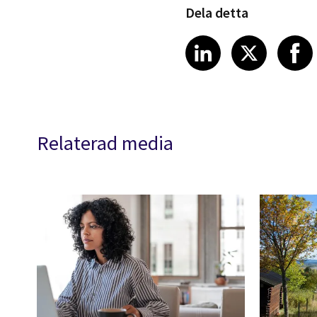
Dela detta
Share article
Share art
Shar
LinkedIn
X
Relaterad media