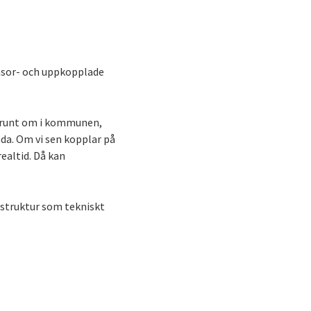
ensor- och uppkopplade
r runt om i kommunen,
ada. Om vi sen kopplar på
realtid. Då kan
 struktur som tekniskt
: