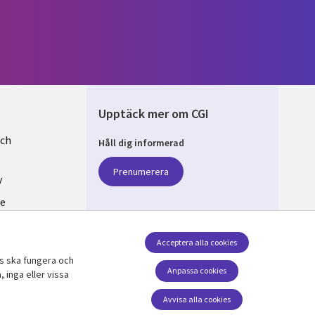
Upptäck mer om CGI
och
Håll dig informerad
EN
Prenumerera
y
se
v cookies
Acceptera alla cookies
ts ska fungera och
Följ oss
Anpassa cookies
 inga eller vissa
Social Media SWEDEN
Avvisa alla cookies