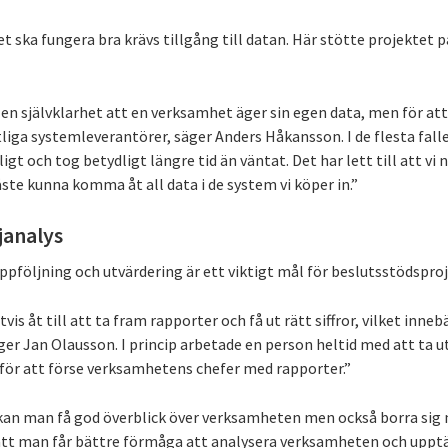
t ska fungera bra krävs tillgång till datan. Här stötte projektet
n självklarhet att en verksamhet äger sin egen data, men för att 
tliga systemleverantörer, säger Anders Håkansson. I de flesta fall
igt och tog betydligt längre tid än väntat. Det har lett till att vi 
måste kunna komma åt all data i de system vi köper in.”
janalys
pföljning och utvärdering är ett viktigt mål för beslutsstödsproj
is åt till att ta fram rapporter och få ut rätt siffror, vilket innebä
äger Jan Olausson. I princip arbetade en person heltid med att ta u
l för att förse verksamhetens chefer med rapporter.”
n man få god överblick över verksamheten men också borra sig ne
r att man får bättre förmåga att analysera verksamheten och up