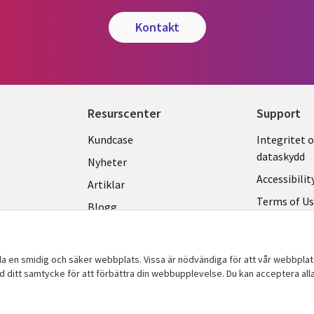
kontakt
Resurscenter
Support
Library
Legal
Kundcase
Integritet 
dataskydd
Links
SWED
Nyheter
Accessibilit
SWEDEN
Artiklar
Terms of U
Blogg
Hantering a
Event
Viewpoints
lla en smidig och säker webbplats. Vissa är nödvändiga för att vår webbpla
ed ditt samtycke för att förbättra din webbupplevelse. Du kan acceptera alla,