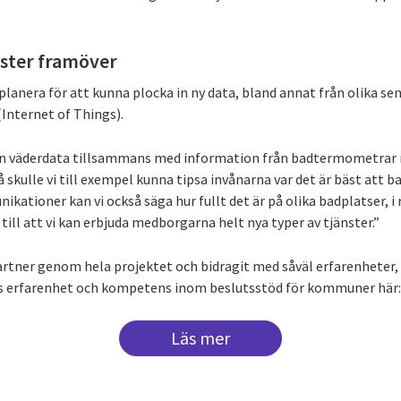
ster framöver
planera för att kunna plocka in ny data, bland annat från olika s
(Internet of Things).
a in väderdata tillsammans med information från badtermometra
skulle vi till exempel kunna tipsa invånarna var det är bäst att b
kationer kan vi också säga hur fullt det är på olika badplatser, i 
ill att vi kan erbjuda medborgarna helt nya typer av tjänster.”
partner genom hela projektet och bidragit med såväl erfarenheter,
s erfarenhet och kompetens inom beslutsstöd för kommuner här
Läs mer