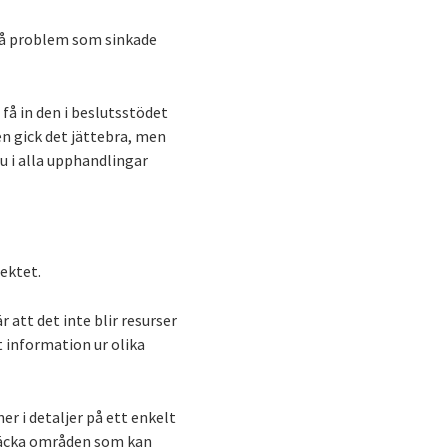
 på problem som sinkade
få in den i beslutsstödet
en gick det jättebra, men
nu i alla upphandlingar
ektet.
r att det inte blir resurser
t information ur olika
r i detaljer på ett enkelt
ptäcka områden som kan