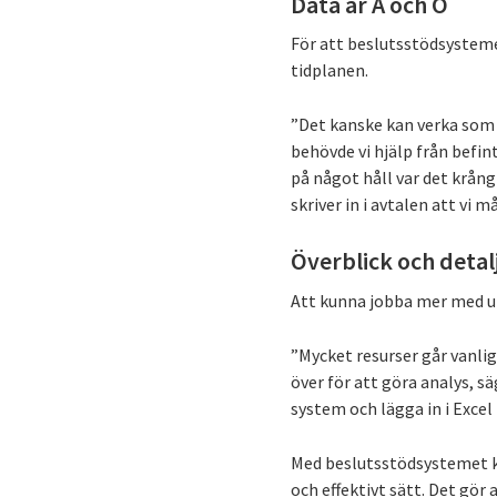
Data är A och O
För att beslutsstödsysteme
tidplanen.
”Det kanske kan verka som e
behövde vi hjälp från befin
på något håll var det krångl
skriver in i avtalen att vi 
Överblick och detal
Att kunna jobba mer med up
”Mycket resurser går vanligtv
över för att göra analys, s
system och lägga in i Exce
Med beslutsstödsystemet ka
och effektivt sätt. Det gö