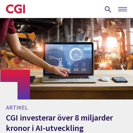
Skip
to
main
content
ARTIKEL
CGI investerar över 8 miljarder
kronor i AI-utveckling