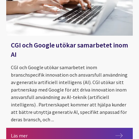
CGI och Google utökar samarbetet inom
AI
CGI och Google utökar samarbetet inom
branschspecifik innovation och ansvarsfull användning
av generativ artificiell intelligens (AI). CGI utökar sitt
partnerskap med Google för att driva innovation inom
ansvarsfull användning av AI-teknik (artificiell
intelligens) . Partnerskapet kommer att hjälpa kunder
att bättre utnyttja generativ AI, specifikt anpassad för
deras bransch, och ...
Artificiell Intelligens, del 2: AI gör det bättre, men vi
Artificiell Intelligens, del 3: Ta kontroll nu
CGI och Google utökar samarbetet inom AI
Läs mer