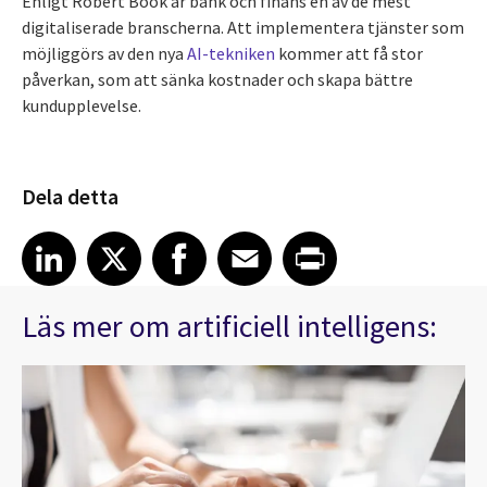
Enligt Robert Book är bank och finans en av de mest
digitaliserade branscherna. Att implementera tjänster som
möjliggörs av den nya
AI-tekniken
kommer att få stor
påverkan, som att sänka kostnader och skapa bättre
kundupplevelse.
Dela detta
Share article on LinkedIn
Share article on X
Share article on Facebook
Share article on Email
Share article on Print
LinkedIn
X
Facebook
Email
Print
Läs mer om artificiell intelligens: