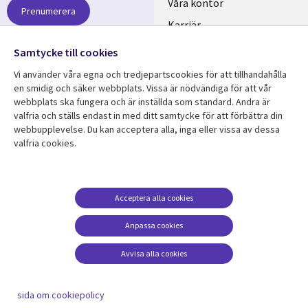
links
Våra kontor
Prenumerera
SWEDEN
Karriär
Hållbarhet
Samtycke till cookies
Vi använder våra egna och tredjepartscookies för att tillhandahålla
Följ oss
en smidig och säker webbplats. Vissa är nödvändiga för att vår
Social
webbplats ska fungera och är inställda som standard. Andra är
Media
valfria och ställs endast in med ditt samtycke för att förbättra din
webbupplevelse. Du kan acceptera alla, inga eller vissa av dessa
SWEDEN
valfria cookies.
Resurscenter
Support
Library
Legal
Kundcase
Integritet och
Acceptera alla cookies
dataskydd
Links
SWEDEN
Nyheter
Accessibility
Anpassa cookies
SWEDEN
Artiklar
Terms of Use
Blogg
Avvisa alla cookies
Hantering av cookies
Event
sida om cookiepolicy
Viewpoints