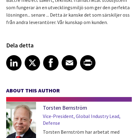
som fungerar än en utvecklingsmiljö som ger den perfekta
lösningen... senare ... Detta är kanske det som särskiljer oss
från andra leverantörer. Vår kunskap om kunden.
Dela detta
Share article on LinkedIn
Share article on X
Share article on Facebook
Share article on Email
Share article on Print
LinkedIn
X
Facebook
Email
Print
ABOUT THIS AUTHOR
Torsten Bernström
Vice-President, Global Industry Lead,
Defense
Torsten Bernström har arbetat med