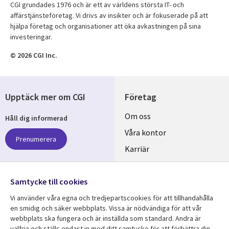
CGI grundades 1976 och är ett av världens största IT- och
affärstjänsteföretag. Vi drivs av insikter och är fokuserade på att
hjälpa företag och organisationer att öka avkastningen på sina
investeringar.
© 2026 CGI Inc.
Upptäck mer om CGI
Företag
Useful
Om oss
Håll dig informerad
links
Våra kontor
Prenumerera
SWEDEN
Karriär
Hållbarhet
Samtycke till cookies
Följ oss
Vi använder våra egna och tredjepartscookies för att tillhandahålla
Social
en smidig och säker webbplats. Vissa är nödvändiga för att vår
Media
webbplats ska fungera och är inställda som standard. Andra är
SWEDEN
valfria och ställs endast in med ditt samtycke för att förbättra din