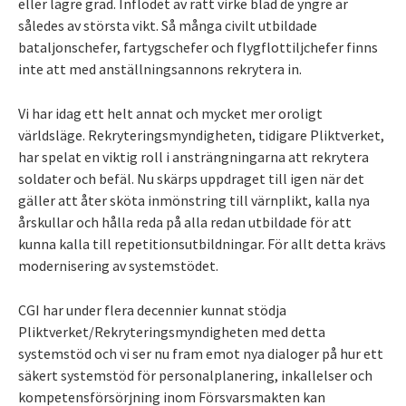
eller lägre grad. Inflödet av rätt virke blad de yngre är
således av största vikt. Så många civilt utbildade
bataljonschefer, fartygschefer och flygflottiljchefer finns
inte att med anställningsannons rekrytera in.
Vi har idag ett helt annat och mycket mer oroligt
världsläge. Rekryteringsmyndigheten, tidigare Pliktverket,
har spelat en viktig roll i ansträngningarna att rekrytera
soldater och befäl. Nu skärps uppdraget till igen när det
gäller att åter sköta inmönstring till värnplikt, kalla nya
årskullar och hålla reda på alla redan utbildade för att
kunna kalla till repetitionsutbildningar. För allt detta krävs
modernisering av systemstödet.
CGI har under flera decennier kunnat stödja
Pliktverket/Rekryteringsmyndigheten med detta
systemstöd och vi ser nu fram emot nya dialoger på hur ett
säkert systemstöd för personalplanering, inkallelser och
kompetensförsörjning inom Försvarsmakten kan