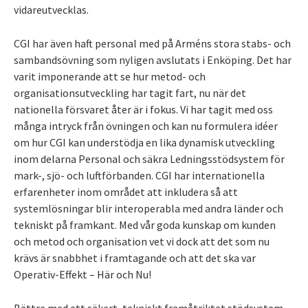
vidareutvecklas.
CGI har även haft personal med på Arméns stora stabs- och
sambandsövning som nyligen avslutats i Enköping. Det har
varit imponerande att se hur metod- och
organisationsutveckling har tagit fart, nu när det
nationella försvaret åter är i fokus. Vi har tagit med oss
många intryck från övningen och kan nu formulera idéer
om hur CGI kan understödja en lika dynamisk utveckling
inom delarna Personal och säkra Ledningsstödsystem för
mark-, sjö- och luftförbanden. CGI har internationella
erfarenheter inom området att inkludera så att
systemlösningar blir interoperabla med andra länder och
tekniskt på framkant. Med vår goda kunskap om kunden
och metod och organisation vet vi dock att det som nu
krävs är snabbhet i framtagande och att det ska var
Operativ-Effekt – Här och Nu!
Bättre med ett säkert, tekniskt framåtriktat stödsystem