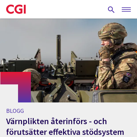
Skip
to
main
content
BLOGG
Värnplikten återinförs - och
förutsätter effektiva stödsystem