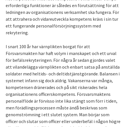
erforderliga funktioner är således en förutsättning för att
ledningen av organisationens verksamhet ska fungera. För
att attrahera och vidareutveckla kompetens krävs i sin tur
ett fungerande personalförsörjningssystem med
rekrytering.
I snart 100 år har värnplikten borgat för att
Försvarsmakten har haft volym i manskapet och ett urval
för befälsrekryteringen. För några år sedan gjordes valet
att vilandelägga värnplikten och enbart satsa på anställda
soldater med heltids- och deltidstjänstgörande. Balansen i
systemet infann sig dock aldrig. Vakanserna var många,
kompetensen dränerades och på sikt riskerades hela
organisationens officerskompetens. Försvarsmaktens
personalflöde är förvisso inte lika stängt som förr i tiden,
men förädlingsprocessen måste ändå beskrivas som
genomströmning i ett slutet system. Man börjar som
officer och slutar som officer eller underbefäl i någon högre