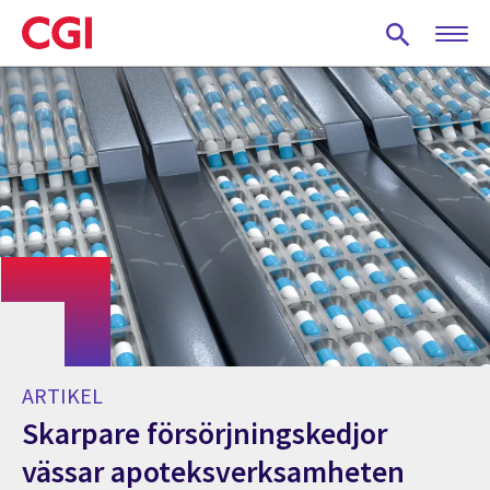
Skip
to
main
content
ARTIKEL
Skarpare försörjningskedjor
vässar apoteksverksamheten