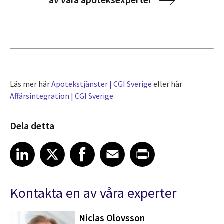
Läs mer här
Apotekstjänster | CGI Sverige
eller här
Affärsintegration | CGI Sverige
Dela detta
Share article on LinkedIn
Share article on X
Share article on Facebook
Share article on Email
Share article on Print
LinkedIn
X
Facebook
Email
Print
Kontakta en av våra experter
Niclas Olovsson