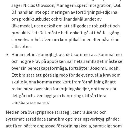
säger Niclas Olovsson, Manager Expert Integration, CGI.
Då handlar inte optimeringen av försörjningskedjorna
om produktutbudet och tillhandahållandet av
läkemedel, utan också om att tillgodose robusthet och
produktivitet. Det måste helt enkelt gå att hålla i gång
sin verksamhet även om komplikationer eller påverkan
tillstöter.
Här är det inte omöjligt att det kommer att komma mer
och högre krav på apoteken när hela samhället måste se
över sin beredskapsförmåga, fortsätter Joacim Lindahl.
Ett bra sätt att göra sig redo för de eventuella krav som
skulle kunna komma med kort framförhållning är att
redan nu se över sina försörjningskedjor, optimera där
det går och även bygga in hantering utifrån flera
tänkbara scenarier.
Med en bra övergripande strategi, centraliserad och
systematiserad data samt bra optimeringsverktyg går det
att få en bättre anpassad försörjningskedja, samtidigt som