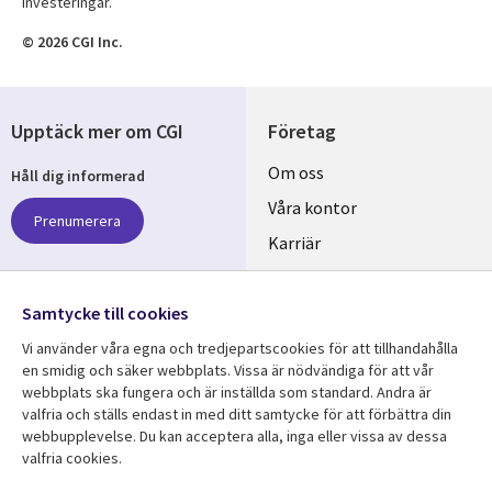
investeringar.
© 2026 CGI Inc.
Upptäck mer om CGI
Företag
Useful
Om oss
Håll dig informerad
links
Våra kontor
Prenumerera
SWEDEN
Karriär
Hållbarhet
Samtycke till cookies
Följ oss
Vi använder våra egna och tredjepartscookies för att tillhandahålla
Social
en smidig och säker webbplats. Vissa är nödvändiga för att vår
Media
webbplats ska fungera och är inställda som standard. Andra är
SWEDEN
valfria och ställs endast in med ditt samtycke för att förbättra din
webbupplevelse. Du kan acceptera alla, inga eller vissa av dessa
valfria cookies.
Resurscenter
Support