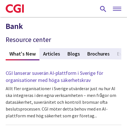
Skip
to
main
content
Bank
Resource center
What's New
(active tab)
Articles
Blogs
Brochures
Eve
CGI lanserar suverän AI-plattform i Sverige för
organisationer med höga säkerhetskrav
Allt fler organisationer i Sverige utvärderar just nu hur AI
ska integreras i den egna verksamheten – men frågor om
datasäkerhet, suveränitet och kontroll bromsar ofta
beslutsprocessen. CGI möter detta behov med en AI-
plattform med hög säkerhet som ger företag...