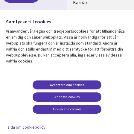
SWEDEN
Karriär
Hållbarhet
Samtycke till cookies
Följ oss
Vi använder våra egna och tredjepartscookies för att tillhandahålla
Social
en smidig och säker webbplats. Vissa är nödvändiga för att vår
Media
webbplats ska fungera och är inställda som standard. Andra är
SWEDEN
valfria och ställs endast in med ditt samtycke för att förbättra din
webbupplevelse. Du kan acceptera alla, inga eller vissa av dessa
valfria cookies.
Resurscenter
Support
Library
Legal
Kundcase
Integritet och
dataskydd
Links
SWEDEN
Nyheter
Acceptera alla cookies
Accessibility
SWEDEN
Artiklar
Anpassa cookies
Terms of Use
Blogg
Hantering av cookies
Avvisa alla cookies
Event
Viewpoints
sida om cookiepolicy