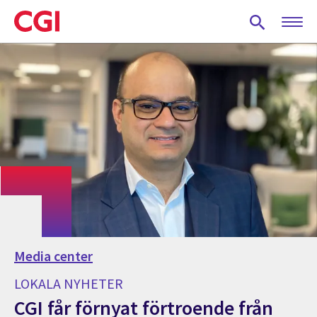
Skip
to
main
content
Media center
LOKALA NYHETER
CGI får förnyat förtroende från