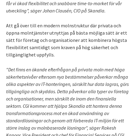
får vi ökad flexibilitet och snabbare time-to-market för vår
utveckling”, säger Johan Clausén, CIO på Skandia.
Att gå över till en modern molnstruktur där privata och
öppna molntjänster utnyttjas på bästa möjliga sätt är ett
sätt för företag och organisationer att kombinera högsta
flexibilitet samtidigt som kraven på hög säkerhet och
tillgänglighet uppfylls.
"Det finns en ökande efterfrågan på privata moln med höga
säkerhetsnivåer eftersom nya bestämmelser påverkar många
olika aspekter av IT-hanteringen, särskilt hur data lagras, görs
tillgängliga och skyddas. Detta påverkar alla typer av företag
och organisationer, men särskilt de inom den finansiella
sektorn. CGI kommer att hjälpa Skandia att hantera denna
transformationsprocess mot en ökad användning av
standardlösningar och genom att förbereda IT-miljön för ett
större inslag av molnbaserade lösningar", säger Rakesh
Kapoor, Vice President och chef för Financial Services på CGI.