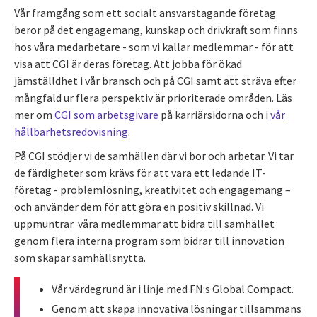
Vår framgång som ett socialt ansvarstagande företag
beror på det engagemang, kunskap och drivkraft som finns
hos våra medarbetare - som vi kallar medlemmar - för att
visa att CGI är deras företag. Att jobba för ökad
jämställdhet i vår bransch och på CGI samt att sträva efter
mångfald ur flera perspektiv är prioriterade områden. Läs
mer om
CGI som arbetsgivare
på karriärsidorna och i
vår
hållbarhetsredovisning
.
På CGI stödjer vi de samhällen där vi bor och arbetar. Vi tar
de färdigheter som krävs för att vara ett ledande IT-
företag - problemlösning, kreativitet och engagemang –
och använder dem för att göra en positiv skillnad. Vi
uppmuntrar våra medlemmar att bidra till samhället
genom flera interna program som bidrar till innovation
som skapar samhällsnytta.
Vår värdegrund är i linje med FN:s Global Compact.
Genom att skapa innovativa lösningar tillsammans