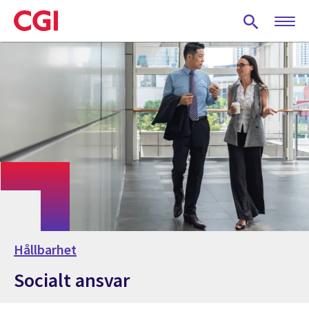
Skip
to
main
content
Hållbarhet
Socialt ansvar