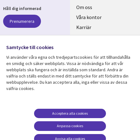
Useful
Om oss
Håll dig informerad
links
Våra kontor
Prenumerera
SWEDEN
Karriär
Hållbarhet
Samtycke till cookies
Följ oss
Vi använder våra egna och tredjepartscookies för att tillhandahålla
Social
en smidig och säker webbplats. Vissa är nödvändiga för att vår
Media
webbplats ska fungera och är inställda som standard. Andra är
SWEDEN
valfria och ställs endast in med ditt samtycke för att förbättra din
webbupplevelse. Du kan acceptera alla, inga eller vissa av dessa
valfria cookies.
Resurscenter
Support
Library
Legal
Kundcase
Integritet och
dataskydd
Links
SWEDEN
Nyheter
Acceptera alla cookies
Accessibility
SWEDEN
Artiklar
Anpassa cookies
Terms of Use
Blogg
Hantering av cookies
Avvisa alla cookies