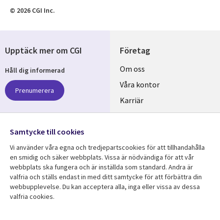
© 2026 CGI Inc.
Upptäck mer om CGI
Företag
Useful
Om oss
Håll dig informerad
links
Våra kontor
Prenumerera
SWEDEN
Karriär
Hållbarhet
Samtycke till cookies
Följ oss
Vi använder våra egna och tredjepartscookies för att tillhandahålla
Social
en smidig och säker webbplats. Vissa är nödvändiga för att vår
Media
webbplats ska fungera och är inställda som standard. Andra är
SWEDEN
valfria och ställs endast in med ditt samtycke för att förbättra din
webbupplevelse. Du kan acceptera alla, inga eller vissa av dessa
valfria cookies.
Resurscenter
Support
Library
Legal
Kundcase
Integritet och