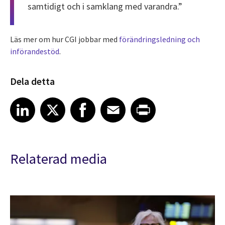
samtidigt och i samklang med varandra.”
Läs mer om hur CGI jobbar med
förändringsledning och
införandestöd
.
Dela detta
Share article on LinkedIn
Share article on X
Share article on Facebook
Share article on Email
Share article on Print
LinkedIn
X
Facebook
Email
Print
Relaterad media