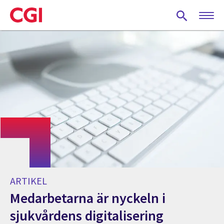
Skip
to
main
content
ARTIKEL
Medarbetarna är nyckeln i
sjukvårdens digitalisering