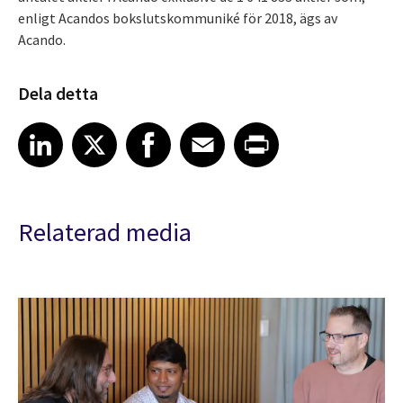
enligt Acandos bokslutskommuniké för 2018, ägs av
Acando.
Dela detta
Share article on LinkedIn
Share article on X
Share article on Facebook
Share article on Email
Share article on Print
LinkedIn
X
Facebook
Email
Print
Relaterad media