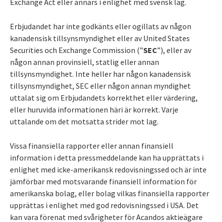
Exchange Act eller annars i enlighet med svensk lag.
Erbjudandet har inte godkänts eller ogillats av någon
kanadensisk tillsynsmyndighet eller av United States
Securities och Exchange Commission (”
SEC
”), eller av
någon annan provinsiell, statlig eller annan
tillsynsmyndighet. Inte heller har någon kanadensisk
tillsynsmyndighet, SEC eller någon annan myndighet
uttalat sig om Erbjudandets korrekthet eller värdering,
eller huruvida informationen häri är korrekt. Varje
uttalande om det motsatta strider mot lag.
Vissa finansiella rapporter eller annan finansiell
information i detta pressmeddelande kan ha upprättats i
enlighet med icke-amerikansk redovisningssed och är inte
jämförbar med motsvarande finansiell information för
amerikanska bolag, eller bolag vilkas finansiella rapporter
upprättas i enlighet med god redovisningssed
i USA. Det
kan vara förenat med svårigheter för Acandos aktieägare