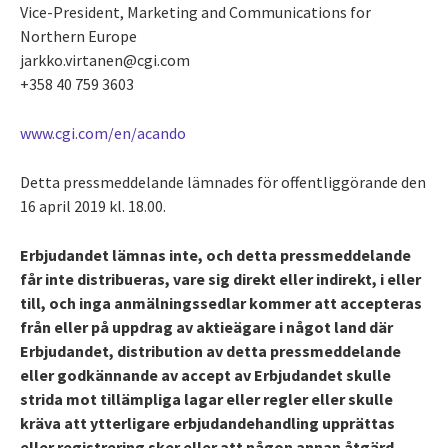
Vice-President, Marketing and Communications for
Northern Europe
jarkko.virtanen@cgi.com
+358 40 759 3603
www.cgi.com/en/acando
Detta pressmeddelande lämnades för offentliggörande den
16 april 2019 kl. 18.00.
Erbjudandet lämnas inte, och detta pressmeddelande
får inte distribueras, vare sig direkt eller indirekt, i eller
till, och inga anmälningssedlar kommer att accepteras
från eller på uppdrag av aktieägare i något land där
Erbjudandet, distribution av detta pressmeddelande
eller godkännande av accept av Erbjudandet skulle
strida mot tillämpliga lagar eller regler eller skulle
kräva att ytterligare erbjudandehandling upprättas
eller registrering sker eller att någon annan åtgärd