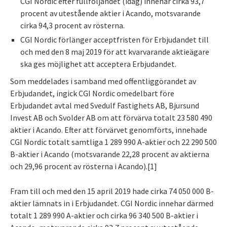
CGI Nordic efter fullföljandet (idag) innehar cirka 93,7
procent av utestående aktier i Acando, motsvarande
cirka 94,3 procent av rösterna.
CGI Nordic förlänger acceptfristen för Erbjudandet till
och med den 8 maj 2019 för att kvarvarande aktieägare
ska ges möjlighet att acceptera Erbjudandet.
Som meddelades i samband med offentliggörandet av
Erbjudandet, ingick CGI Nordic omedelbart före
Erbjudandet avtal med Svedulf Fastighets AB
, Bjursund
Invest AB och Svolder AB om att förvärva totalt 23 580 490
aktier i Acando. Efter att förvärvet genomförts, innehade
CGI Nordic totalt samtliga 1 289 990 A-aktier och 22 290 500
B-aktier i Acando (motsvarande 22,28 procent av aktierna
och 29,96 procent av rösterna i Acando).
[1]
Fram till och med den 15 april 2019 hade cirka 74 050 000 B-
aktier lämnats in i Erbjudandet. CGI Nordic innehar därmed
totalt 1 289 990 A-aktier och cirka 96 340 500 B-aktier i