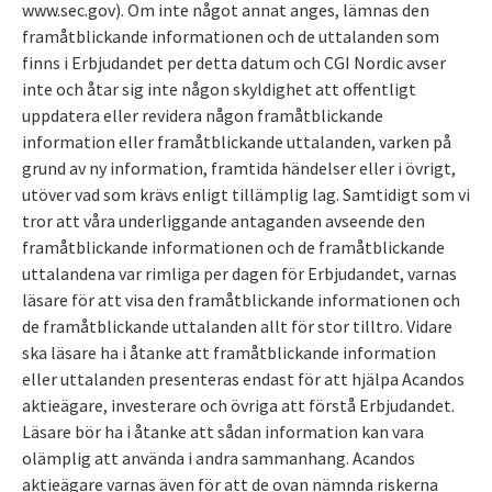
www.sec.gov). Om inte något annat anges, lämnas den
framåtblickande informationen och de uttalanden som
finns i Erbjudandet per detta datum och CGI Nordic avser
inte och åtar sig inte någon skyldighet att offentligt
uppdatera eller revidera någon framåtblickande
information eller framåtblickande uttalanden, varken på
grund av ny information, framtida händelser eller i övrigt,
utöver vad som krävs enligt tillämplig lag. Samtidigt som vi
tror att våra underliggande antaganden avseende den
framåtblickande informationen och de framåtblickande
uttalandena var rimliga per dagen för Erbjudandet, varnas
läsare för att visa den framåtblickande informationen och
de framåtblickande uttalanden allt för stor tilltro. Vidare
ska läsare ha i åtanke att framåtblickande information
eller uttalanden presenteras endast för att hjälpa Acandos
aktieägare, investerare och övriga att förstå Erbjudandet.
Läsare bör ha i åtanke att sådan information kan vara
olämplig att använda i andra sammanhang. Acandos
aktieägare varnas även för att de ovan nämnda riskerna