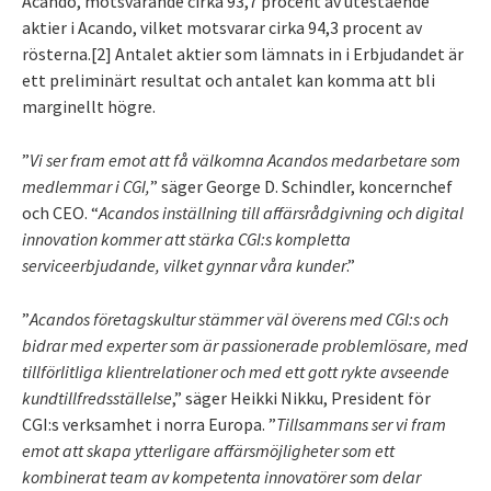
Acando, motsvarande cirka 93,7 procent av utestående
aktier i Acando, vilket motsvarar cirka 94,3 procent av
rösterna.
[2]
Antalet aktier som lämnats in i Erbjudandet är
ett preliminärt resultat och antalet kan komma att bli
marginellt högre.
”
Vi ser fram emot att få välkomna Acandos medarbetare som
medlemmar i CGI,
”
säger George D. Schindler,
koncernchef
och CEO
. “
Acandos inställning till affärsrådgivning och digital
innovation kommer att stärka CGI:s kompletta
serviceerbjudande, vilket gynnar våra kunder
.”
”
Acandos företagskultur stämmer väl överens med CGI:s och
bidrar med experter som är passionerade problemlösare, med
tillförlitliga klientrelationer och med ett gott rykte avseende
kundtillfredsställelse
,” säger Heikki Nikku, President för
CGI:s verksamhet i norra Europa. ”
Tillsammans ser vi fram
emot att skapa ytterligare affärsmöjligheter som ett
kombinerat team av
kompetenta innovatörer som delar