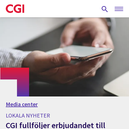
Skip
to
main
content
Media center
LOKALA NYHETER
CGI fullföljer erbjudandet till