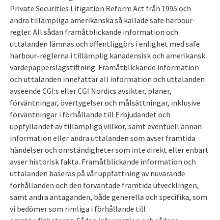
Private Securities Litigation Reform Act från 1995 och
andra tillämpliga amerikanska så kallade safe harbour-
regler. All sådan framåtblickande information och
uttalanden lämnas och offentliggörs i enlighet med safe
harbour-reglerna i tillämplig kanadensisk och amerikansk
värdepapperslagstiftning. Framåtblickande information
och uttalanden innefattar all information och uttalanden
avseende CGI:s eller CGI Nordics avsikter, planer,
förväntningar, övertygelser och målsättningar, inklusive
förväntningar i förhållande till Erbjudandet och
uppfyllandet av tillämpliga villkor, samt eventuell annan
information eller andra uttalanden som avser framtida
händelser och omständigheter som inte direkt eller enbart
avser historisk fakta. Framåtblickande information och
uttalanden baseras på vår uppfattning av nuvarande
förhållanden och den förväntade framtida utvecklingen,
samt andra antaganden, både generella och specifika, som
vi bedömer som rimliga i förhållande till