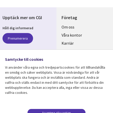
Upptäck mer om CGI
Företag
Useful
Om oss
Håll dig informerad
links
Våra kontor
Prenumerera
SWEDEN
Karriär
Hållbarhet
Samtycke till cookies
Följ oss
Vi använder våra egna och tredjepartscookies för att tillhandahålla
Social
en smidig och säker webbplats. Vissa är nödvändiga för att vår
Media
webbplats ska fungera och är inställda som standard. Andra är
SWEDEN
valfria och ställs endast in med ditt samtycke för att förbättra din
webbupplevelse. Du kan acceptera alla, inga eller vissa av dessa
valfria cookies.
Resurscenter
Support
Library
Legal
Kundcase
Integritet och
dataskydd
Links
SWEDEN
Nyheter
Acceptera alla cookies