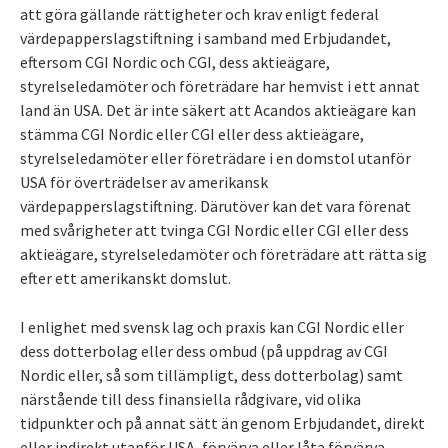
att göra gällande rättigheter och krav enligt federal
värdepapperslagstiftning i samband med Erbjudandet,
eftersom CGI Nordic och CGI, dess aktieägare,
styrelseledamöter och företrädare har hemvist i ett annat
land än USA. Det är inte säkert att Acandos aktieägare kan
stämma CGI Nordic eller CGI eller dess aktieägare,
styrelseledamöter eller företrädare i en domstol utanför
USA för överträdelser av amerikansk
värdepapperslagstiftning. Därutöver kan det vara förenat
med svårigheter att tvinga CGI Nordic eller CGI eller dess
aktieägare, styrelseledamöter och företrädare att rätta sig
efter ett amerikanskt domslut.
I enlighet med svensk lag och praxis kan CGI Nordic eller
dess dotterbolag eller dess ombud (på uppdrag av CGI
Nordic eller, så som tillämpligt, dess dotterbolag) samt
närstående till dess finansiella rådgivare, vid olika
tidpunkter och på annat sätt än genom Erbjudandet, direkt
eller indirekt utanför USA, förvärva eller låta förvärva