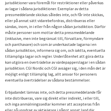
jurisdiktioner vara föremål för restriktioner eller påverkas
av lagar i sådana jurisdiktioner. Exemplar av detta
pressmeddelande skickas således inte, och får inte skickas,
eller på annat sätt vidarebefordras, distribueras eller
sändas, inom, in i eller från någon sådan jurisdiktion. Därför
måste personer som mottar detta pressmeddelande
(inklusive, men inte begränsat till, förvaltare, förmyndare
och panthavare) och som är underkastade lagarna i en
sådan jurisdiktion, informera sig om, och iaktta, eventuella
tillämpliga lagar och regler. Underlåtenhet att göra detta
kan utgöra en överträdelse av värdepapperslagar i en sådan
jurisdiktion. CGI Nordic och CGI avsäger sig, i den mån det är
möjligt enligt tillämplig lag, allt ansvar för personers
eventuella överträdelser av sådana bestämmelser.
Erbjudandet lämnas inte, och detta pressmeddelande får
inte distribueras, vare sig direkt eller indirekt, i eller till,
och inga anmälningssedlar kommer att accepteras från
eller på uppdrag av aktieägare i något annat land där