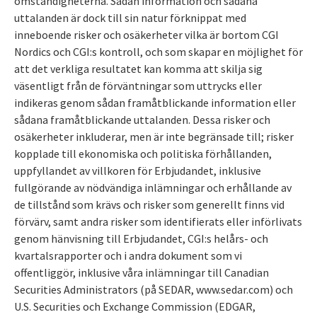
omständigheterna. Sådan information och sådana
uttalanden är dock till sin natur förknippat med
inneboende risker och osäkerheter vilka är bortom CGI
Nordics och CGI:s kontroll, och som skapar en möjlighet för
att det verkliga resultatet kan komma att skilja sig
väsentligt från de förväntningar som uttrycks eller
indikeras genom sådan framåtblickande information eller
sådana framåtblickande uttalanden. Dessa risker och
osäkerheter inkluderar, men är inte begränsade till; risker
kopplade till ekonomiska och politiska förhållanden,
uppfyllandet av villkoren för Erbjudandet, inklusive
fullgörande av nödvändiga inlämningar och erhållande av
de tillstånd som krävs och risker som generellt finns vid
förvärv, samt andra risker som identifierats eller införlivats
genom hänvisning till Erbjudandet, CGI:s helårs- och
kvartalsrapporter och i andra dokument som vi
offentliggör, inklusive våra inlämningar till Canadian
Securities Administrators (på SEDAR, www.sedar.com) och
U.S. Securities och Exchange Commission (EDGAR,