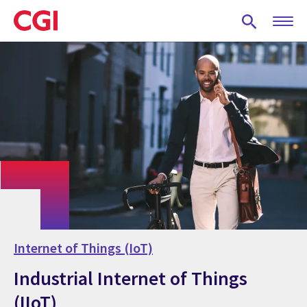
Skip
to
main
content
Internet of Things (IoT)
Industrial Internet of Things
(IIoT)