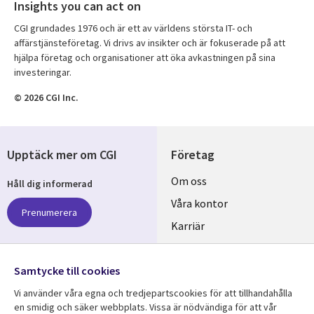
Insights you can act on
CGI grundades 1976 och är ett av världens största IT- och
affärstjänsteföretag. Vi drivs av insikter och är fokuserade på att
hjälpa företag och organisationer att öka avkastningen på sina
investeringar.
© 2026 CGI Inc.
Upptäck mer om CGI
Företag
Useful
Om oss
Håll dig informerad
links
Våra kontor
Prenumerera
SWEDEN
Karriär
Hållbarhet
Samtycke till cookies
Följ oss
Vi använder våra egna och tredjepartscookies för att tillhandahålla
Social
en smidig och säker webbplats. Vissa är nödvändiga för att vår