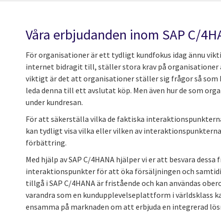
Våra erbjudanden inom SAP C/4
För organisationer är ett tydligt kundfokus idag ännu vik
internet bidragit till, ställer stora krav på organisation
viktigt är det att organisationer ställer sig frågor så som
leda denna till ett avslutat köp. Men även hur de som orga
under kundresan.
För att säkerställa vilka de faktiska interaktionspunkt
kan tydligt visa vilka eller vilken av interaktionspunktern
förbättring.
Med hjälp av SAP C/4HANA hjälper vi er att besvara dessa 
interaktionspunkter för att öka försäljningen och samtid
tillgå i SAP C/4HANA är fristående och kan användas ober
varandra som en kundupplevelseplattform i världsklass kan
ensamma på marknaden om att erbjuda en integrerad lösn