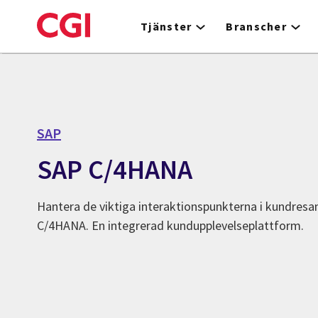
Skip
to
Tjänster
Branscher
main
content
SAP
SAP C/4HANA
Hantera de viktiga interaktionspunkterna i kundresa
C/4HANA. En integrerad kundupplevelseplattform.