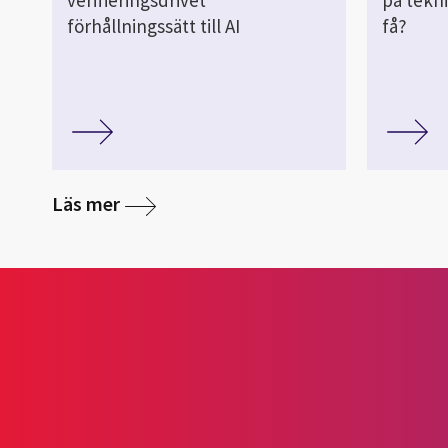
förhållningssätt till AI
få?
Läs mer