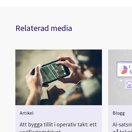
Relaterad media
Artikel
Blogg
Att bygga tillit i operativ takt: ett
AI-satsn
verifieringsdrivet
på tekni