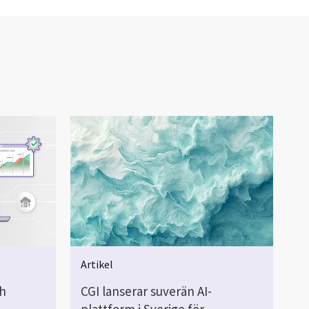
Artikel
ch
CGI lanserar suverän AI-
plattform i Sverige för