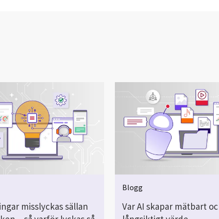
Blogg
ingar misslyckas sällan
Var AI skapar mätbart o
ken – så varför lyckas så
långsiktigt värde