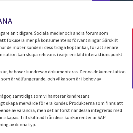
HANA
tigare än tidigare. Sociala medier och andra forum som
er att fokusera mer på konsumentens förväntningar. Särskilt
 hur de möter kunden i dess tidiga köptankar, för att senare
nisation kan skapa relevans i varje enskild interaktionspunkt
erna är, behöver kundresan dokumenteras. Denna dokumentation
a som är välfungerande, och vilka som är i behov av
frågor, samtidigt som vi hanterar kundresans
igt skapa mervärde för era kunder. Produkterna som finns att
oende av varandra, men det är först när dessa integreras med
 skapas. Till skillnad från dess konkurrenter är SAP
ing av denna typ.