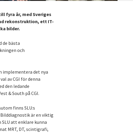
ill fyra år, med Sveriges
d rekonstruktion, ett IT-
ka bilder.
d de bästa
skningen och
och implementera det nya
val av CGI för denna
ed den ledande
West & South på CGI.
ssutom finns SLU:s
Bilddiagnostik är en viktig
 SLU att enklare kunna
at MRT, DT, scintigrafi,