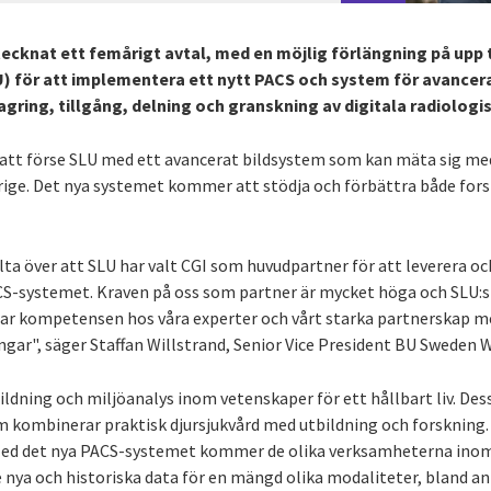
 tecknat ett femårigt avtal, med en möjlig förlängning på upp t
) för att implementera ett nytt PACS och system för avancera
agring, tillgång, delning och granskning av digitala radiologis
tt förse SLU med ett avancerat bildsystem som kan mäta sig me
erige. Det nya systemet kommer att stödja och förbättra både for
olta över att SLU har valt CGI som huvudpartner för att leverera 
-systemet. Kraven på oss som partner är mycket höga och SLU:s 
tar kompetensen hos våra experter och vårt starka partnerskap m
ngar", säger Staffan Willstrand, Senior Vice President BU Sweden 
ildning och miljöanalys inom vetenskaper för ett hållbart liv. De
m kombinerar praktisk djursjukvård med utbildning och forskning. 
Med det nya PACS-systemet kommer de olika verksamheterna inom
nya och historiska data för en mängd olika modaliteter, bland ann