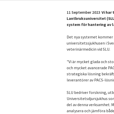
11 September 2023
Vi har
Lantbruksuniversitet (SLU
system för hantering av l
Det nya systemet kommer a
universitetssjukhusen i Sv
veterinärmedicin vid SLU.
"Vi är mycket glada och st
och mycket avancerade PACS
strategiska lösning bekräf
leverantörer av PACS-lösni
SLU bedriver forskning, utb
Universitetsdjursjukhus so
del av denna verksamhet. 
analysera och jämföra både 