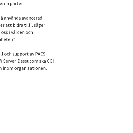
erna parter.
kså använda avancerad
 att bidra till", säger
oss i vården och
mheten".
åll och support av PACS-
W Server. Dessutom ska CGI
en inom organisationen,