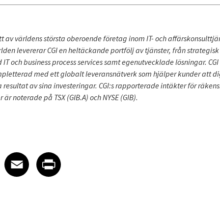
t av världens största oberoende företag inom IT- och affärskonsulttjä
lden levererar CGI en heltäckande portfölj av tjänster, från strategisk 
IT och business process services samt egenutvecklade lösningar. C
mpletterad med ett globalt leveransnätverk som hjälper kunder att d
resultat av sina investeringar. CGI:s rapporterade intäkter för räken
r är noterade på TSX (GIB.A) och NYSE (GIB).
 on LinkedIn
icle on X
e article on Facebook
Share article on Email
Share article on Print
Facebook
Email
Print