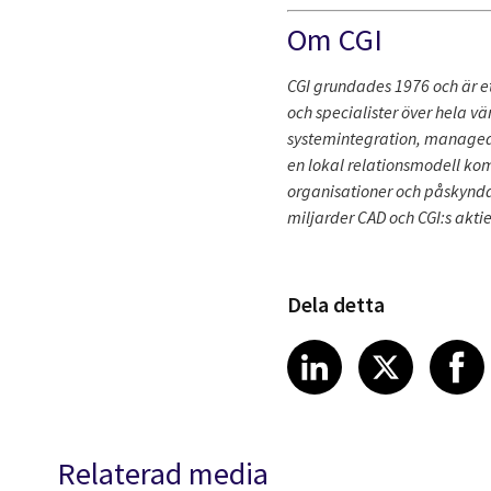
Om CGI
CGI grundades 1976 och är et
och specialister över hela vär
systemintegration, managed 
en lokal relationsmodell ko
organisationer och påskynda 
miljarder CAD och CGI:s aktie
Dela detta
Share article
Share art
Shar
LinkedIn
X
Relaterad media