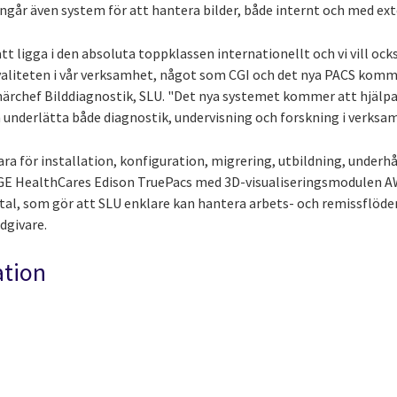
ingår även system för att hantera bilder, både internt och med ext
tt ligga i den absoluta toppklassen internationellt och vi vill oc
kvaliteten i vår verksamhet, något som CGI och det nya PACS kommer
ärchef Bilddiagnostik, SLU. "Det nya systemet kommer att hjälpa 
 underlätta både diagnostik, undervisning och forskning i verksa
ara för installation, konfiguration, migrering, utbildning, underh
GE HealthCares Edison TruePacs med 3D-visualiseringsmodulen A
al, som gör att SLU enklare kan hantera arbets- och remissflöd
dgivare.
ation