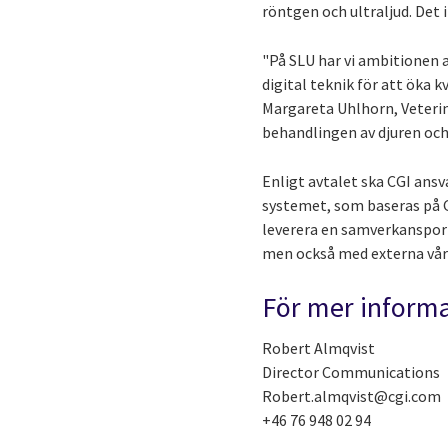
röntgen och ultraljud. Det 
"På SLU har vi ambitionen a
digital teknik för att öka 
Margareta Uhlhorn, Veterin
behandlingen av djuren och
Enligt avtalet ska CGI ansv
systemet, som baseras på 
leverera en samverkansport
men också med externa vår
För mer inform
Robert Almqvist
Director Communications
Robert.almqvist@cgi.com
+46 76 948 02 94