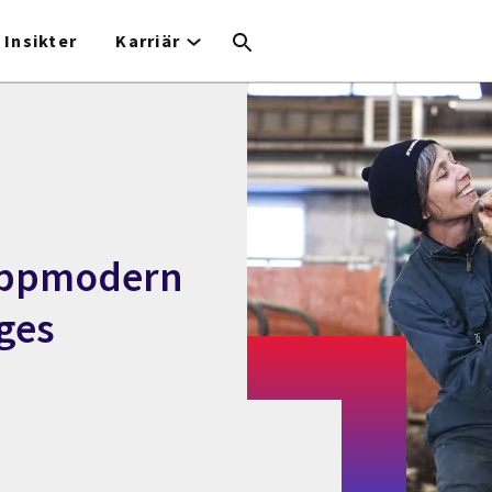
Insikter
Karriär
toppmodern
iges