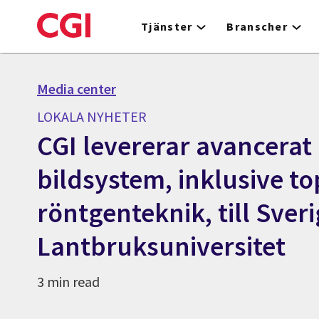
Skip
to
Tjänster
Branscher
main
content
Media center
LOKALA NYHETER
CGI levererar avancerat
bildsystem, inklusive 
röntgenteknik, till Sver
Lantbruksuniversitet
3 min read