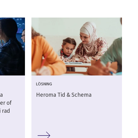
LÖSNING
ca
Heroma Tid & Schema
er of
i rad