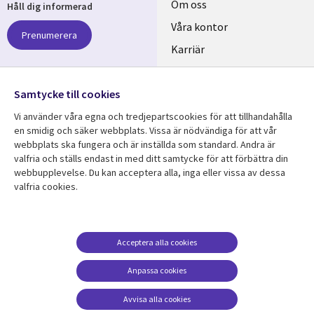
Useful
Om oss
Håll dig informerad
links
Våra kontor
Prenumerera
SWEDEN
Karriär
Hållbarhet
Samtycke till cookies
Följ oss
Vi använder våra egna och tredjepartscookies för att tillhandahålla
Social
en smidig och säker webbplats. Vissa är nödvändiga för att vår
Media
webbplats ska fungera och är inställda som standard. Andra är
SWEDEN
valfria och ställs endast in med ditt samtycke för att förbättra din
webbupplevelse. Du kan acceptera alla, inga eller vissa av dessa
valfria cookies.
Resurscenter
Support
Library
Legal
Kundcase
Integritet och
dataskydd
Links
SWEDEN
Nyheter
Acceptera alla cookies
Accessibility
SWEDEN
Artiklar
Anpassa cookies
Terms of Use
Blogg
Hantering av cookies
Avvisa alla cookies
Event