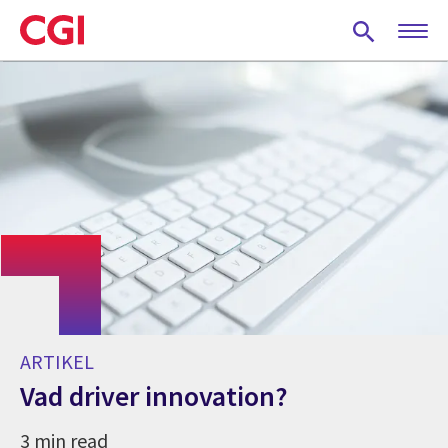
Skip
to
main
content
ARTIKEL
Vad driver innovation?
3 min read