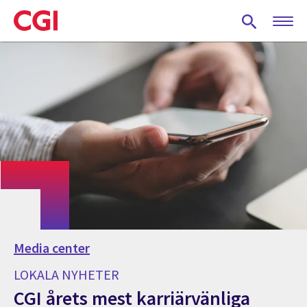
Skip
to
main
content
Media center
LOKALA NYHETER
CGI årets mest karriärvänliga