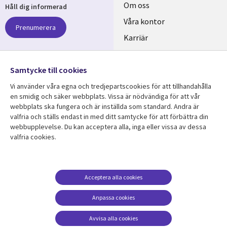
Useful
Om oss
Håll dig informerad
links
Våra kontor
Prenumerera
SWEDEN
Karriär
Hållbarhet
Samtycke till cookies
Följ oss
Vi använder våra egna och tredjepartscookies för att tillhandahålla
Social
en smidig och säker webbplats. Vissa är nödvändiga för att vår
Media
webbplats ska fungera och är inställda som standard. Andra är
SWEDEN
valfria och ställs endast in med ditt samtycke för att förbättra din
webbupplevelse. Du kan acceptera alla, inga eller vissa av dessa
valfria cookies.
Resurscenter
Support
Library
Legal
Kundcase
Integritet och
dataskydd
Links
SWEDEN
Nyheter
Acceptera alla cookies
Accessibility
SWEDEN
Artiklar
Anpassa cookies
Terms of Use
Blogg
Hantering av cookies
Avvisa alla cookies
Event