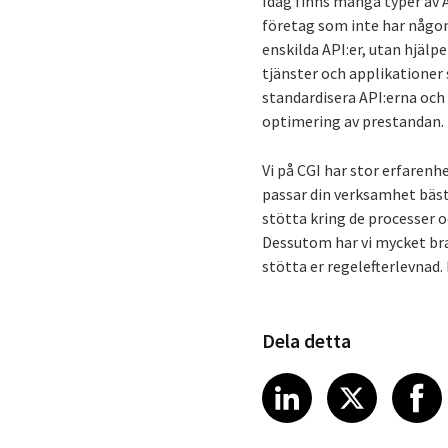
Idag finns många typer av
företag som inte har någon
enskilda API:er, utan hjälp
tjänster och applikationer 
standardisera API:erna och d
optimering av prestandan.
Vi på CGI har stor erfarenh
passar din verksamhet bäst
stötta kring de processer o
Dessutom har vi mycket bra
stötta er regelefterlevnad. 
Dela detta
Share article
Share art
Shar
LinkedIn
X