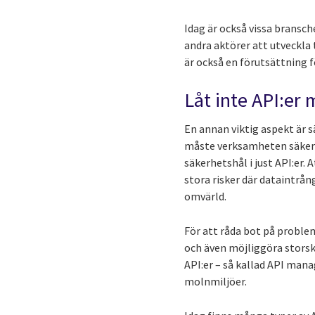
Idag är också vissa bransch
andra aktörer att utveckla 
är också en förutsättning f
Låt inte API:er 
En annan viktig aspekt är s
måste verksamheten säkerst
säkerhetshål i just API:er.
stora risker där dataintrån
omvärld.
För att råda bot på proble
och även möjliggöra storsk
API:er – så kallad API mana
molnmiljöer.