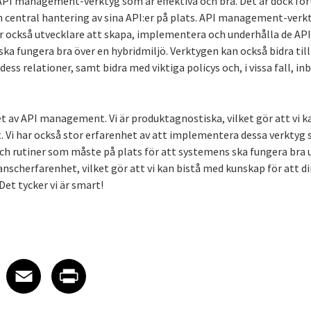
 API management-verktyg som är effektiva och bra. Det är dock f
 central hantering av sina API:er på plats. API management-verkt
er också utvecklare att skapa, implementera och underhålla de API
ska fungera bra över en hybridmiljö. Verktygen kan också bidra till
ess relationer, samt bidra med viktiga policys och, i vissa fall, i
et av API management. Vi är produktagnostiska, vilket gör att vi k
. Vi har också stor erfarenhet av att implementera dessa verktyg 
ch rutiner som måste på plats för att systemens ska fungera bra u
nscherfarenhet, vilket gör att vi kan bistå med kunskap för att d
Det tycker vi är smart!
 on LinkedIn
icle on X
e article on Facebook
Share article on Email
Share article on Print
Facebook
Email
Print