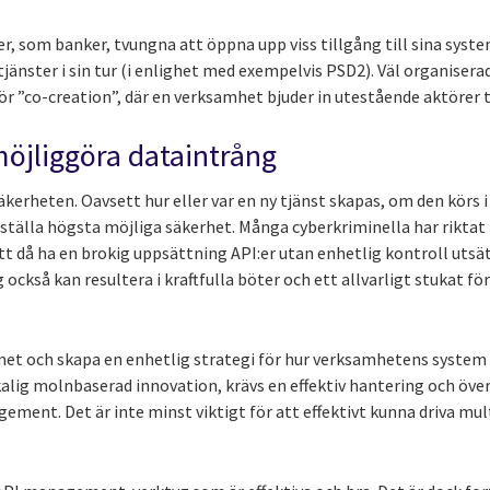
er, som banker, tvungna att öppna upp viss tillgång till sina syst
tjänster i sin tur (i enlighet med exempelvis PSD2). Väl organisera
ör ”co-creation”, där en verksamhet bjuder in utestående aktörer t
möjliggöra dataintrång
äkerheten. Oavsett hur eller var en ny tjänst skapas, om den körs
älla högsta möjliga säkerhet. Många cyberkriminella har riktat i
 Att då ha en brokig uppsättning API:er utan enhetlig kontroll uts
g också kan resultera i kraftfulla böter och ett allvarligt stukat 
met och skapa en enhetlig strategi för hur verksamhetens system 
alig molnbaserad innovation, krävs en effektiv hantering och öv
gement. Det är inte minst viktigt för att effektivt kunna driva mul