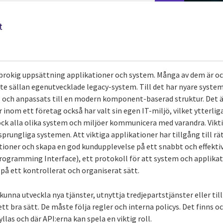
t
brokig uppsättning applikationer och system. Många av dem är oc
te sällan egenutvecklade legacy-system. Till det har nyare system
 och anpassats till en modern komponent-baserad struktur. Det är
r inom ett företag också har valt sin egen IT-miljö, vilket ytterliga
ck alla olika system och miljöer kommunicera med varandra. Vikti
rsprungliga systemen. Att viktiga applikationer har tillgång till rä
ioner och skapa en god kundupplevelse på ett snabbt och effektivt
Programming Interface), ett protokoll för att system och applika
på ett kontrollerat och organiserat sätt.
kunna utveckla nya tjänster, utnyttja tredjepartstjänster eller till
ett bra sätt. De måste följa regler och interna policys. Det finns o
as och där API:erna kan spela en viktig roll.