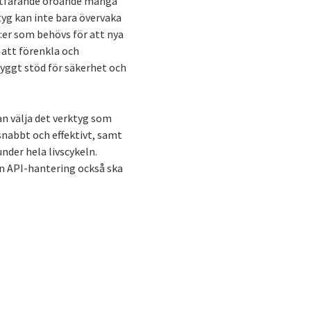
ortfarande oroande många
yg kan inte bara övervaka
:er som behövs för att nya
 att förenkla och
nbyggt stöd för säkerhet och
an välja det verktyg som
snabbt och effektivt, samt
nder hela livscykeln.
in API-hantering också ska