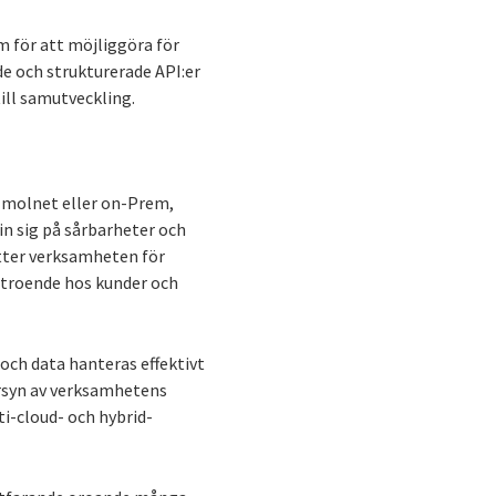
em för att möjliggöra för
de och strukturerade API:er
ill samutveckling.
 i molnet eller on-Prem,
n sig på sårbarheter och
ätter verksamheten för
förtroende hos kunder och
och data hanteras effektivt
ersyn av verksamhetens
ti-cloud- och hybrid-