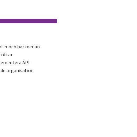
nter och har mer än
töttar
plementera API-
nde organisation