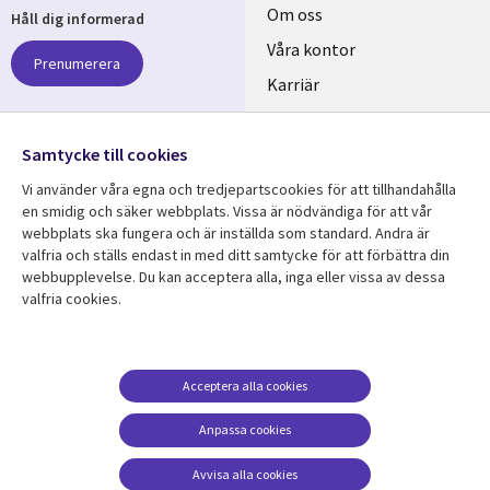
Useful
Om oss
Håll dig informerad
links
Våra kontor
Prenumerera
SWEDEN
Karriär
Hållbarhet
Samtycke till cookies
Följ oss
Vi använder våra egna och tredjepartscookies för att tillhandahålla
Social
en smidig och säker webbplats. Vissa är nödvändiga för att vår
Media
webbplats ska fungera och är inställda som standard. Andra är
SWEDEN
valfria och ställs endast in med ditt samtycke för att förbättra din
webbupplevelse. Du kan acceptera alla, inga eller vissa av dessa
valfria cookies.
Resurscenter
Support
Library
Legal
Kundcase
Integritet och
dataskydd
Links
SWEDEN
Nyheter
Acceptera alla cookies
Accessibility
SWEDEN
Artiklar
Anpassa cookies
Terms of Use
Blogg
Hantering av cookies
Avvisa alla cookies
Event