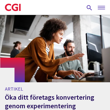
Skip
to
main
content
ARTIKEL
Öka ditt företags konvertering
genom experimentering