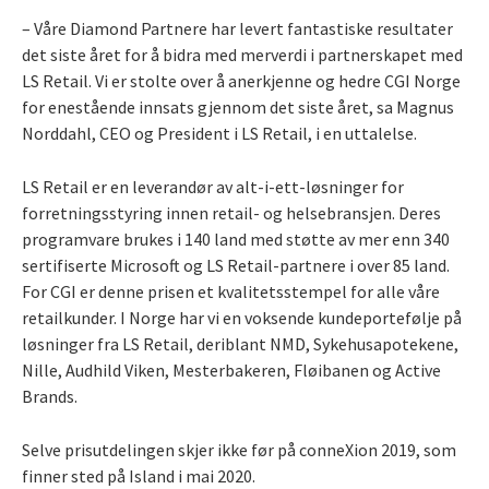
– Våre Diamond Partnere har levert fantastiske resultater
det siste året for å bidra med merverdi i partnerskapet med
LS Retail. Vi er stolte over å anerkjenne og hedre CGI Norge
for enestående innsats gjennom det siste året, sa Magnus
Norddahl, CEO og President i LS Retail, i en uttalelse.
LS Retail er en leverandør av alt-i-ett-løsninger for
forretningsstyring innen retail- og helsebransjen. Deres
programvare brukes i 140 land med støtte av mer enn 340
sertifiserte Microsoft og LS Retail-partnere i over 85 land.
For CGI er denne prisen et kvalitetsstempel for alle våre
retailkunder. I Norge har vi en voksende kundeportefølje på
løsninger fra LS Retail, deriblant NMD, Sykehusapotekene,
Nille, Audhild Viken, Mesterbakeren, Fløibanen og Active
Brands.
Selve prisutdelingen skjer ikke før på conneXion 2019, som
finner sted på Island i mai 2020.