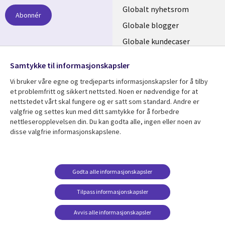
links
Globalt nyhetsrom
Abonnér
NORWAY
Globale blogger
Globale kundecaser
Globalt mediasenter
følg oss
Samtykke til informasjonskapsler
Social
Vi bruker våre egne og tredjeparts informasjonskapsler for å tilby
Media
et problemfritt og sikkert nettsted. Noen er nødvendige for at
nettstedet vårt skal fungere og er satt som standard. Andre er
NORWAY
valgfrie og settes kun med ditt samtykke for å forbedre
nettleseropplevelsen din. Du kan godta alle, ingen eller noen av
Resource center
Support
disse valgfrie informasjonskapslene.
Library
Legal
Artikler
Legal
Links
NORWAY
Blogger
Privacy
Godta alle informasjonskapsler
NORWAY
Kundecaser
Accessibility
Arrangementer
Web privacy
Tilpass informasjonskapsler
Senter for
Avvis alle informasjonskapsler
administrasjon av