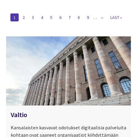
Pagination
CURRENT
1
PAGE
2
PAGE
3
PAGE
4
PAGE
5
PAGE
6
PAGE
7
PAGE
8
PAGE
9
…
NEXT
››
LAST
LAST »
PAGE
PAGE
PAGE
Valtio
Kansalaisten kasvavat odotukset digitaalisia palveluita
kohtaan ovat saaneet organisaatiot kiihdyttämään