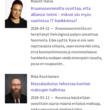
Maaret Hälvä
Kruunuvuorensilta osoittaa, että
allianssi toimii – miksei siis myös
vaativissa IT-hankkeissa?
2026-04-22
Kruunuvuorensilta on
herättänyt Helsingissä paljon ansaittua
huomiota. Eikä syyttä. Kyse ei ole vain
näyttävästä sillasta, vaan esimerkki siitä,
että kunnianhimoisia ja monimutkaisia
hankkeita voidaan viedä eteenpäin tavalla,
jossa eri osapuolet...
Mika Kostilainen
Massalaskutus tehostaa kuntien
maksujen hallintaa
2026-03-12
Kunnissa käsitellään
vuosittain suuria määriä erilaisia maksuja,
jotka perustuvat kiinteistöihin,