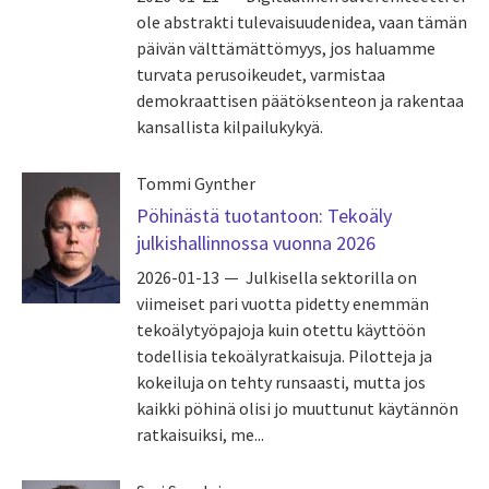
ole abstrakti tulevaisuudenidea, vaan tämän
päivän välttämättömyys, jos haluamme
turvata perusoikeudet, varmistaa
demokraattisen päätöksenteon ja rakentaa
kansallista kilpailukykyä.
Tommi Gynther
Pöhinästä tuotantoon: Tekoäly
julkishallinnossa vuonna 2026
2026-01-13
Julkisella sektorilla on
viimeiset pari vuotta pidetty enemmän
tekoälytyöpajoja kuin otettu käyttöön
todellisia tekoälyratkaisuja. Pilotteja ja
kokeiluja on tehty runsaasti, mutta jos
kaikki pöhinä olisi jo muuttunut käytännön
ratkaisuiksi, me...