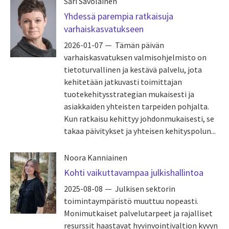
Sari Savolainen
Yhdessä parempia ratkaisuja
varhaiskasvatukseen
2026-01-07
Tämän päivän
varhaiskasvatuksen valmisohjelmisto on
tietoturvallinen ja kestävä palvelu, jota
kehitetään jatkuvasti toimittajan
tuotekehitysstrategian mukaisesti ja
asiakkaiden yhteisten tarpeiden pohjalta.
Kun ratkaisu kehittyy johdonmukaisesti, se
takaa päivitykset ja yhteisen kehityspolun...
Noora Kanniainen
Kohti vaikuttavampaa julkishallintoa
2025-08-08
Julkisen sektorin
toimintaympäristö muuttuu nopeasti.
Monimutkaiset palvelutarpeet ja rajalliset
resurssit haastavat hyvinvointivaltion kyvyn