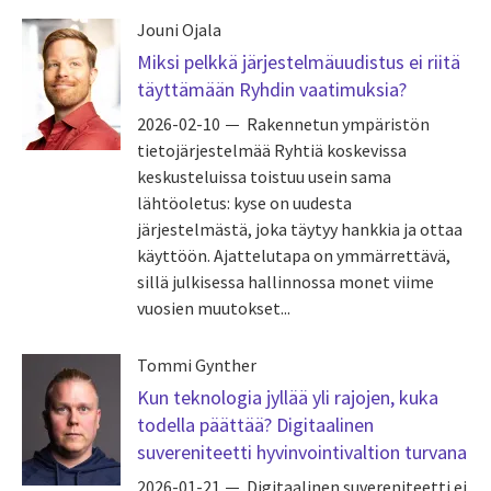
Jouni Ojala
Miksi pelkkä järjestelmäuudistus ei riitä
täyttämään Ryhdin vaatimuksia?
2026-02-10
Rakennetun ympäristön
tietojärjestelmää Ryhtiä koskevissa
keskusteluissa toistuu usein sama
lähtöoletus: kyse on uudesta
järjestelmästä, joka täytyy hankkia ja ottaa
käyttöön. Ajattelutapa on ymmärrettävä,
sillä julkisessa hallinnossa monet viime
vuosien muutokset...
Tommi Gynther
Kun teknologia jyllää yli rajojen, kuka
todella päättää? Digitaalinen
suvereniteetti hyvinvointivaltion turvana
2026-01-21
Digitaalinen suvereniteetti ei