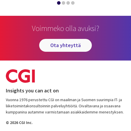
Voimmeko olla avuksi?
ota yhteyttä
Insights you can act on
Vuonna 1976 perustettu CGI on maailman ja Suomen suurimpia IT- ja
liiketoimintakonsultoinnin palveluyhtiöitä. Oivaltavana ja osaavana
kumppanina autamme varmistamaan asiakkaidemme menestyksen.
© 2026 CGI Inc.