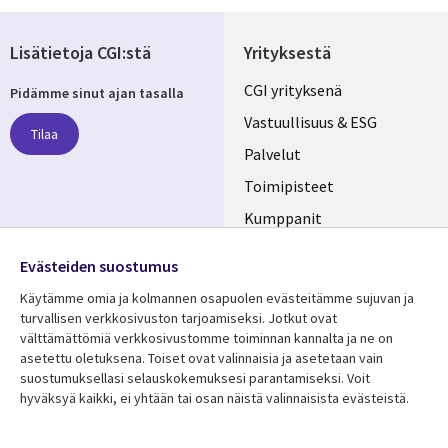
Lisätietoja CGI:stä
Yrityksestä
Useful
CGI yrityksenä
Pidämme sinut ajan tasalla
links
Vastuullisuus & ESG
Tilaa
FINLAND
Palvelut
Toimipisteet
Kumppanit
Seuraa meitä
Uutishuone
Evästeiden suostumus
Social
Ura CGI:llä
Käytämme omia ja kolmannen osapuolen evästeitämme sujuvan ja
Media
turvallisen verkkosivuston tarjoamiseksi. Jotkut ovat
FINLAND
välttämättömiä verkkosivustomme toiminnan kannalta ja ne on
asetettu oletuksena. Toiset ovat valinnaisia ​​ja asetetaan vain
Resurssikeskus
Lisätietoa
suostumuksellasi selauskokemuksesi parantamiseksi. Voit
hyväksyä kaikki, ei yhtään tai osan näistä valinnaisista evästeistä.
Library
Legal
Asiakastarinat
Tietosuoja
Links
FINLAND
Artikkelit
Tietosuojaseloste