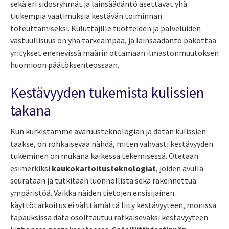
sekä eri sidosryhmät ja lainsäädäntö asettavat yhä
tiukempia vaatimuksia kestävän toiminnan
toteuttamiseksi. Kuluttajille tuotteiden ja palveluiden
vastuullisuus on yhä tärkeämpää, ja lainsäädäntö pakottaa
yritykset enenevissä määrin ottamaan ilmastonmuutoksen
huomioon päätöksenteossaan.
Kestävyyden tukemista kulissien
takana
Kun kurkistamme avaruusteknologian ja datan kulissien
taakse, on rohkaisevaa nähdä, miten vahvasti kestävyyden
tukeminen on mukana kaikessa tekemisessä. Otetaan
esimerkiksi
kaukokartoitusteknologiat
, joiden avulla
seurataan ja tutkitaan luonnollista sekä rakennettua
ympäristöä. Vaikka näiden tietojen ensisijainen
käyttötarkoitus ei välttämättä liity kestävyyteen, monissa
tapauksissa data osoittautuu ratkaisevaksi kestävyyteen