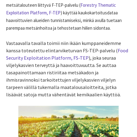
metsätalouteen liittyvä F-TEP-palvelu
(
Forestry Thematic
Exploitation Platform, F-TEP
) käyttää kaukokartoitusdataa
haavoittuvien alueiden tunnistamiseksi, minkä avulla tuetaan
parempaa metsänhoitoa ja tehostetaan hiilen sidontaa.
Vastaavalla tavalla toimii niin ikään kumppaneidemme
kanssa toteutettu elintarviketurvan
FS-TEP-palvelu (
Food
Security Exploitation Platform, FS-TEP
), joka seuraa
viljelykasvien terveyttä ja haavoittuvuutta. Se auttaa
tasapainottamaan ristiriitaa metsäkadon ja
ihmisravinnoksi tarkoitettujen viljelykasvien viljelyn
tarpeen välillä tukemalla maatalousaloitteita, jotka
lisäävät satoja mutta vähentävät kemikaalien käyttöä.