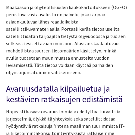
Maakaasun ja öljyteollisuuden kaukokartoitukseen (OGEO)
perustuva vastausalusta on palvelu, joka tarjoaa
asiaankuuluvaa lähes reaaliaikaista
satelliittikuvamateriaalia. Portaali kerää tietoa useilta
satelliittidatan tarjoajilta tietystä öljyvuodosta ja tuo sen
selkeästi esitettävään muotoon. Alustan skaalautuvuus
mahdollistaa suurten tietomäärien käsittelyn, minkä
avulla tuotetaan muun muassa ennusteita vuodon
leviämisestä. Tätä tietoa voidaan käyttää parhaiden
öljyntorjuntatoimien valitsemiseen.
Avaruusdatalla kilpailuetua ja
kestävien ratkaisujen edistämistä
Nopeasti kasvava avaruustoimiala edellyttää turvallisia
järjestelmiä, älykkäitä yhteyksiä sekä satelliittidataa
hyödyntäviä ratkaisuja. Yhtenä maailman suurimmista IT-
ja liiketoimintakonsultointiyrityksistä ratkaisemme