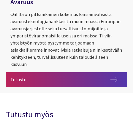
Avaruus
CGI:llä on pitkäaikainen kokemus kansainvälisistä
avaruusteknologiahankkeista muun muassa Euroopan
avaruusjärjestölle sekä turvallisuustoimijoille ja
ympäristöviranomaisille useissa eri maissa. Tiiviin
yhteistyön myötä pystymme tarjoamaan
asiakkaillemme innovatiivisia ratkaisuja niin kestävään
kehitykseen, turvallisuuteen kuin taloudelliseen
kasvuun.
Avaruus
Tutustu
Tutustu myös