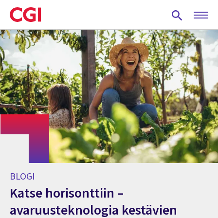
Skip
to
main
content
BLOGI
Katse horisonttiin –
avaruusteknologia kestävien