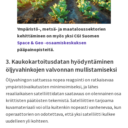
Ympäristö-, metsä- ja maataloussektorien
kehittäminen on myös yksi CGI Suomen
Space & Geo -osaamiskeskuksen
pääpainopisteitä.
3. Kaukokartoitusdatan hyödyntäminen
öljyvahinkojen valvonnan mullistamiseksi
Öljyvahingon sattuessa nopea reagointi on ratkaisevaa
ympäristövaikutusten minimoimiseksi, ja lähes
reaaliaikaisen satelliittidatan saatavuus on olennainen osa
kriittisten päätösten tekemistä. Satelliittien tarjoama
kuvamateriaali voi olla kuitenkin nopeasti vanhenevaa, kun
operaattorien on odotettava, että yksi satelliitti kulkee
uudelleen yli kohteen.