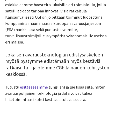
asiakkaidemme haasteita lukuisilla eri toimialoilla, joilla
satelliittidata tarjoaa innovatiivisia ratkaisuja.
Kansainvälisesti CGI on jo pitkään toiminut luotettuna
kumppanina muun muassa Euroopan avaruusjärjestön
(ESA) hankkeissa sekä puolustusvoimille,
turvallisuustoimijoille ja ympäristöviranomaisille useissa
eri maissa.
Jokaisen avaruusteknologian edistysaskeleen
myötä
pystymme edistämään myös kestäviä
ratkaisuita
– ja olemme CGI:llä näiden kehitysten
keskiössä.
Tutustu
esitteeseemme
(English) ja lue lisää siitä, miten
avaruuspohjainen teknologia ja data voivat tukea
liiketoimintaasi kohti kestävää tulevaisuutta.