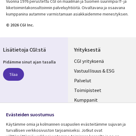
Vuonna 1976 perustettu CGI on maailman ja Suomen suurimpia IT- ja
liiketoimintakonsultoinnin palveluyhtiöitä. Oivaltavana ja osaavana
kumppanina autamme varmistamaan asiakkaidemme menestyksen.
© 2026 CGI Inc.
Lisätietoja CGI:stä
Yrityksestä
Useful
CGI yrityksenä
Pidämme sinut ajan tasalla
links
Vastuullisuus & ESG
Tilaa
FINLAND
Palvelut
Toimipisteet
Kumppanit
Seuraa meitä
Uutishuone
Evästeiden suostumus
Social
Ura CGI:llä
Käytämme omia ja kolmannen osapuolen evästeitämme sujuvan ja
Media
turvallisen verkkosivuston tarjoamiseksi. Jotkut ovat
FINLAND