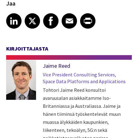
Jaa
Share article on LinkedIn
Share article on X
Share article on Facebook
Share article on Email
Share article on Print
LinkedIn
X
Facebook
Email
Print
KIRJOITTAJASTA
Jaime Reed
Vice President Consulting Services,
Space Data Platforms and Applications
Tohtori Jaime Reed konsultoi
avaruusalan asiakkaitamme Iso-
Britanniassa ja Australiassa. Jaime ja
hänen tiiminsä työskentelevät muun
muassa älykkäiden kaupunkien,
liikenteen, tekoälyn, 5G:n sekä