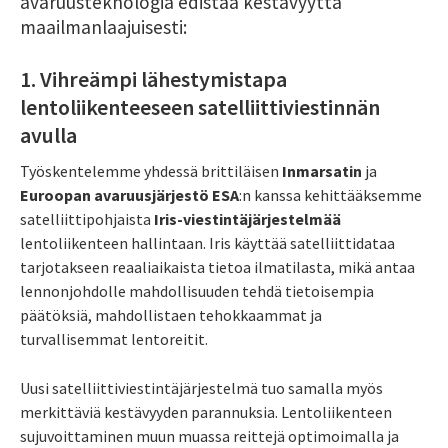
avaruusteknologia edistää kestävyyttä
maailmanlaajuisesti:
1. Vihreämpi lähestymistapa
lentoliikenteeseen satelliittiviestinnän
avulla
Työskentelemme yhdessä brittiläisen
Inmarsatin
ja
Euroopan avaruusjärjestö ESA
:n kanssa kehittääksemme
satelliittipohjaista
Iris-viestintäjärjestelmää
lentoliikenteen hallintaan. Iris käyttää satelliittidataa
tarjotakseen reaaliaikaista tietoa ilmatilasta, mikä antaa
lennonjohdolle mahdollisuuden tehdä tietoisempia
päätöksiä, mahdollistaen tehokkaammat ja
turvallisemmat lentoreitit.
Uusi satelliittiviestintäjärjestelmä tuo samalla myös
merkittäviä kestävyyden parannuksia. Lentoliikenteen
sujuvoittaminen muun muassa reittejä optimoimalla ja