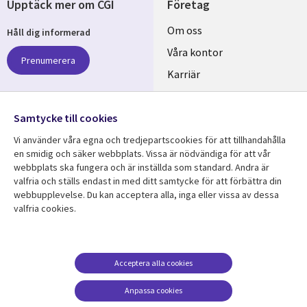
Upptäck mer om CGI
Företag
Useful
Om oss
Håll dig informerad
links
Våra kontor
Prenumerera
SWEDEN
Karriär
Hållbarhet
Samtycke till cookies
Följ oss
Vi använder våra egna och tredjepartscookies för att tillhandahålla
Social
en smidig och säker webbplats. Vissa är nödvändiga för att vår
Media
webbplats ska fungera och är inställda som standard. Andra är
SWEDEN
valfria och ställs endast in med ditt samtycke för att förbättra din
webbupplevelse. Du kan acceptera alla, inga eller vissa av dessa
valfria cookies.
Resurscenter
Support
Library
Legal
Kundcase
Integritet och
dataskydd
Links
SWEDEN
Nyheter
Acceptera alla cookies
Accessibility
SWEDEN
Artiklar
Anpassa cookies
Terms of Use
Blogg