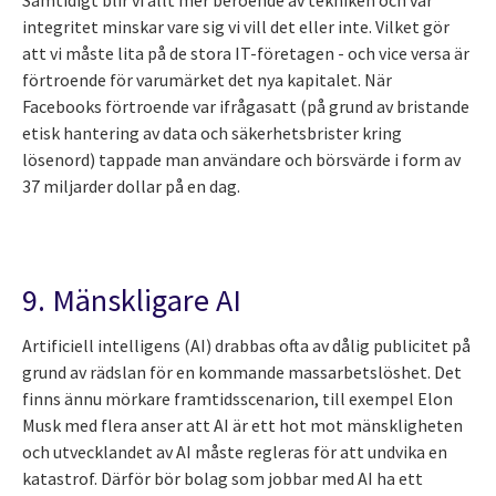
Samtidigt blir vi allt mer beroende av tekniken och vår
integritet minskar vare sig vi vill det eller inte. Vilket gör
att vi måste lita på de stora IT-företagen - och vice versa är
förtroende för varumärket det nya kapitalet. När
Facebooks förtroende var ifrågasatt (på grund av bristande
etisk hantering av data och säkerhetsbrister kring
lösenord) tappade man användare och börsvärde i form av
37 miljarder dollar på en dag.
9. Mänskligare AI
Artificiell intelligens (AI) drabbas ofta av dålig publicitet på
grund av rädslan för en kommande massarbetslöshet. Det
finns ännu mörkare framtidsscenarion, till exempel Elon
Musk med flera anser att AI är ett hot mot mänskligheten
och utvecklandet av AI måste regleras för att undvika en
katastrof. Därför bör bolag som jobbar med AI ha ett