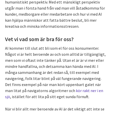
humanistiskt perspektiv. Med ett mänskligt perspektiv
utgår man i första hand från vad man vill åstadkomma för
kunder, medborgare eller medarbetare och hur vi med AI
kan hjälpa människor att fatta bättre beslut, bli mer
kreativa och minska informationsstressen.
Vet vi vad som är bra för oss?
AI kommer till slut att bli som el för oss konsumenter.
Något vi är helt beroende av och som alltid är tillgängligt,
men som vi oftast inte tänker på. Utan el är är vi mer eller
mindre handfallna, och detsamma kan hända med AI. I
många sammanhang är det redan så, till exempel med
navigering, folk litar blint på väl fungerande navigering.
Det finns exempel på när man kört uppenbart galet när
man litat på navigatorns algoritmer och
kör rakt ner i en
sjö
, istället för att lita på sitt eget sunda förnuft.
När vi blir allt mer beroende av AI är det viktigt att inte se