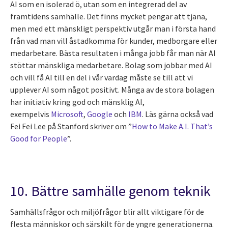
AI som en isolerad ö, utan som en integrerad del av
framtidens samhälle. Det finns mycket pengar att tjäna,
men med ett mänskligt perspektiv utgår man i första hand
från vad man vill åstadkomma för kunder, medborgare eller
medarbetare. Bästa resultaten i många jobb får man när AI
stöttar mänskliga medarbetare. Bolag som jobbar med AI
och vill få AI till en del i vår vardag måste se till att vi
upplever AI som något positivt. Många av de stora bolagen
har initiativ kring god och mänsklig AI,
exempelvis
Microsoft
,
Google
och
IBM
. Läs gärna också vad
Fei Fei Lee på Stanford skriver om ”
How to Make A.I. That’s
Good for People
”.
10. Bättre samhälle genom teknik
Samhällsfrågor och miljöfrågor blir allt viktigare för de
flesta människor och särskilt för de yngre generationerna.