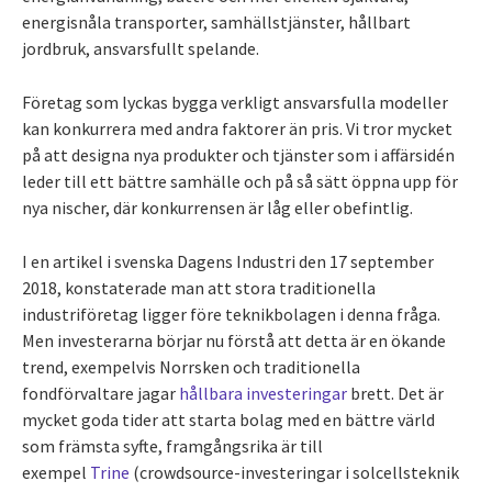
energisnåla transporter, samhällstjänster, hållbart
jordbruk, ansvarsfullt spelande.
Företag som lyckas bygga verkligt ansvarsfulla modeller
kan konkurrera med andra faktorer än pris. Vi tror mycket
på att designa nya produkter och tjänster som i affärsidén
leder till ett bättre samhälle och på så sätt öppna upp för
nya nischer, där konkurrensen är låg eller obefintlig.
I en artikel i svenska Dagens Industri den 17 september
2018, konstaterade man att stora traditionella
industriföretag ligger före teknikbolagen i denna fråga.
Men investerarna börjar nu förstå att detta är en ökande
trend, exempelvis Norrsken och traditionella
fondförvaltare jagar
hållbara investeringar
brett. Det är
mycket goda tider att starta bolag med en bättre värld
som främsta syfte, framgångsrika är till
exempel
Trine
(crowdsource-investeringar i solcellsteknik