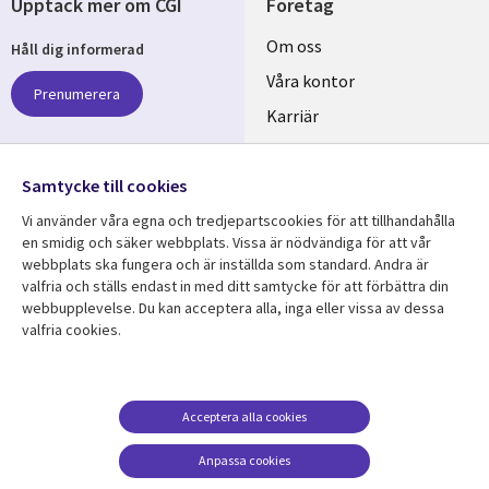
Upptäck mer om CGI
Företag
Useful
Om oss
Håll dig informerad
links
Våra kontor
Prenumerera
SWEDEN
Karriär
Hållbarhet
Samtycke till cookies
Följ oss
Vi använder våra egna och tredjepartscookies för att tillhandahålla
Social
en smidig och säker webbplats. Vissa är nödvändiga för att vår
Media
webbplats ska fungera och är inställda som standard. Andra är
SWEDEN
valfria och ställs endast in med ditt samtycke för att förbättra din
webbupplevelse. Du kan acceptera alla, inga eller vissa av dessa
valfria cookies.
Resurscenter
Support
Library
Legal
Kundcase
Integritet och
dataskydd
Links
SWEDEN
Nyheter
Acceptera alla cookies
Accessibility
SWEDEN
Artiklar
Anpassa cookies
Terms of Use
Blogg