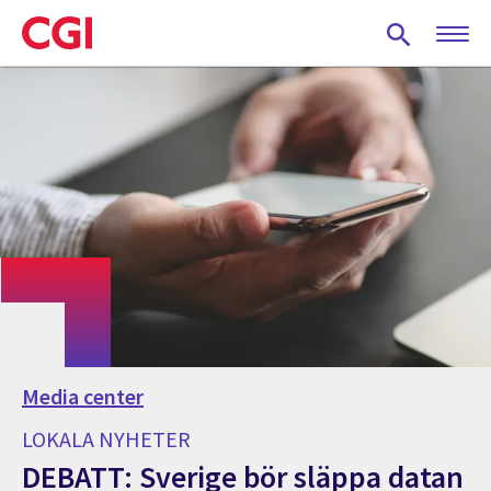
Skip
to
main
content
Media center
LOKALA NYHETER
DEBATT: Sverige bör släppa datan