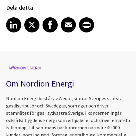
Dela detta
Share article on LinkedIn
Share article on X
Share article on Facebook
Share article on Email
Share article on Print
LinkedIn
X
Facebook
Email
Print
Om Nordion Energi
Nordion Energi består av Weum, som är Sveriges största
gasdistributör och Swedegas, som äger och driver
stamnätet för gas i sydvästra Sverige. I koncernen ingår
också Falbygdens Energi som erbjuder el och driver elnätet i
Falköping. Tillsammans har koncernen närmare 40 000
kunder inom industri, företag, energibolag, kommersiella