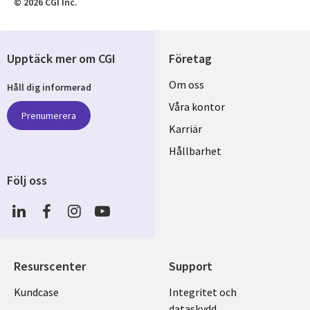
© 2026 CGI Inc.
Upptäck mer om CGI
Företag
Useful
Om oss
Håll dig informerad
links
Våra kontor
Prenumerera
SWEDEN
Karriär
Hållbarhet
Följ oss
Social
Media
SWEDEN
Resurscenter
Support
Library
Legal
Kundcase
Integritet och
dataskydd