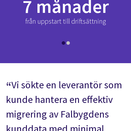
7 månader
hos
från uppstart till driftsättning
hö
Vi sökte en leverantör som
kunde hantera en effektiv
migrering av Falbygdens
kunddata med minimal