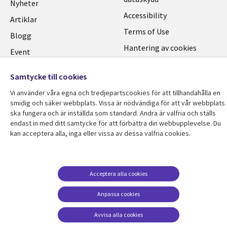
Links
SWEDEN
Nyheter
Accessibility
SWEDEN
Artiklar
Terms of Use
Blogg
Hantering av cookies
Event
Viewpoints
Samtycke till cookies
Vi använder våra egna och tredjepartscookies för att tillhandahålla en
smidig och säker webbplats. Vissa är nödvändiga för att vår webbplats
ska fungera och är inställda som standard. Andra är valfria och ställs
endast in med ditt samtycke för att förbättra din webbupplevelse. Du
kan acceptera alla, inga eller vissa av dessa valfria cookies.
Acceptera alla cookies
Anpassa cookies
Avvisa alla cookies