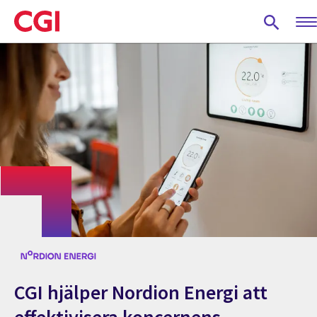
Skip
to
main
content
CGI hjälper Nordion Energi att
effektivisera koncernens