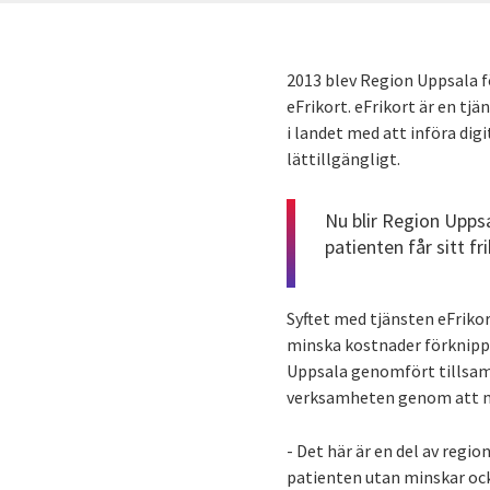
2013 blev Region Uppsala f
eFrikort. eFrikort är en t
i landet med att införa digi
lättillgängligt.
Nu blir Region Uppsal
patienten får sitt fr
Syftet med tjänsten eFriko
minska kostnader förknippa
Uppsala genomfört tillsamm
verksamheten genom att m
- Det här är en del av regio
patienten utan minskar ock