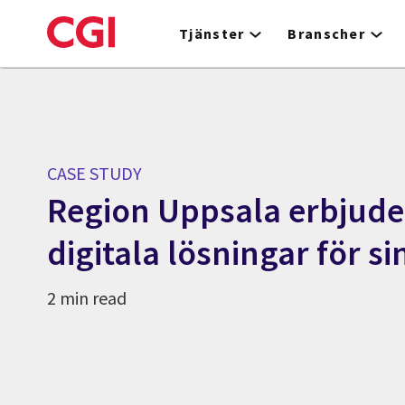
Skip
to
Tjänster
Branscher
main
content
CASE STUDY
Region Uppsala erbjuder
digitala lösningar för s
2 min read