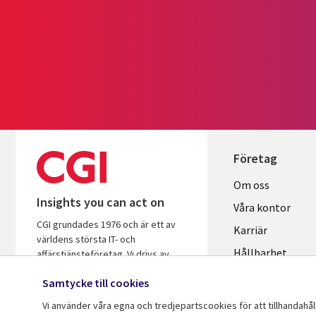
Företag
Useful
Om oss
Insights you can act on
links
Våra kontor
CGI grundades 1976 och är ett av
SWEDEN
Karriär
världens största IT- och
Hållbarhet
affärstjänsteföretag. Vi drivs av
insikter och är fokuserade på att
Samtycke till cookies
hjälpa företag och organisationer att
öka avkastningen på sina
Vi använder våra egna och tredjepartscookies för att tillhandahå
investeringar.