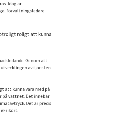
as. Idag är
ga, förvaltningsledare
troligt roligt att kunna
knadsledande. Genom att
 i utvecklingen av tjänsten
igt att kunna vara med på
r på vattnet. Det innebär
imatavtryck. Det är precis
 eFrikort.