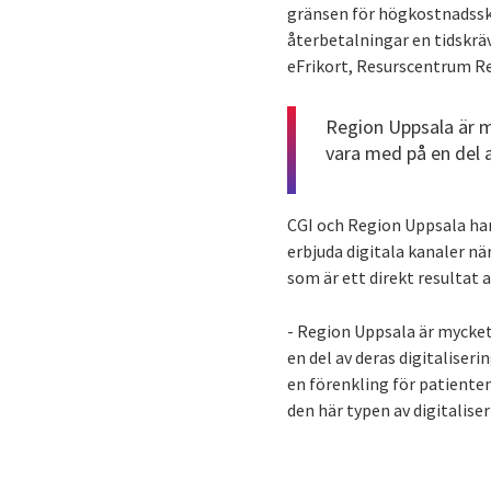
gränsen för högkostnadssky
återbetalningar en tidskrä
eFrikort, Resurscentrum R
Region Uppsala är my
vara med på en del a
CGI och Region Uppsala ha
erbjuda digitala kanaler när
som är ett direkt resultat
- Region Uppsala är mycket 
en del av deras digitaliser
en förenkling för patiente
den här typen av digitaliser