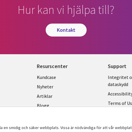
Hur kan vi hjälpa till?
kontakt
Resurscenter
Support
Library
Legal
Kundcase
Integritet 
dataskydd
Links
SWED
Nyheter
Accessibilit
SWEDEN
Artiklar
Terms of U
Blogg
Hantering a
Event
Viewpoints
lla en smidig och säker webbplats. Vissa är nödvändiga för att vår webbpla