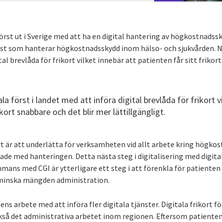
örst ut i Sverige med att ha en digital hantering av högkostnadss
jänst som hanterar högkostnadsskydd inom hälso- och sjukvården. N
tal brevlåda för frikort vilket innebär att patienten får sitt friko
a först i landet med att införa digital brevlåda för frikort v
ikort snabbare och det blir mer lättillgängligt.
rt är att underlätta för verksamheten vid allt arbete kring högkos
de med hanteringen. Detta nästa steg i digitalisering med digit
ans med CGI är ytterligare ett steg i att förenkla för patienten
inska mängden administration.
nens arbete med att införa fler digitala tjänster. Digitala frikort f
så det administrativa arbetet inom regionen. Eftersom patienten få