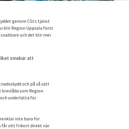
kyddet genom CGI:s tjänst
u blir Region Uppsala först
rt snabbare och det blir mer
ilket innebär att
tnadsskydd och på så sätt
al brevlåda som Region
 och underlätta för
örenklar inte bara för
r sitt frikort direkt när