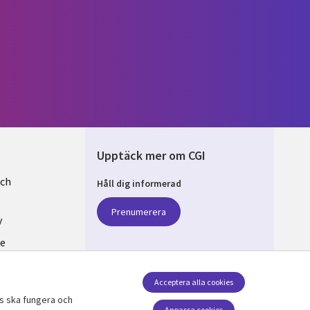
Upptäck mer om CGI
och
Håll dig informerad
EN
Prenumerera
y
se
v cookies
Acceptera alla cookies
ts ska fungera och
Anpassa cookies