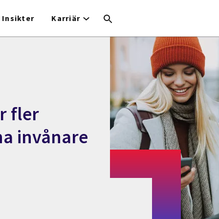
Insikter
Karriär
 fler
ina invånare