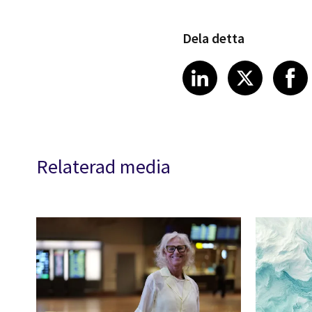
Dela detta
Share article
Share art
Shar
LinkedIn
X
Relaterad media