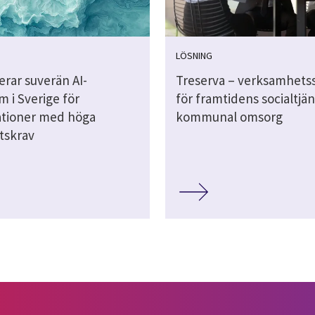
LÖSNING
erar suverän AI-
Treserva – verksamhets
m i Sverige för
för framtidens socialtjä
ationer med höga
kommunal omsorg
tskrav