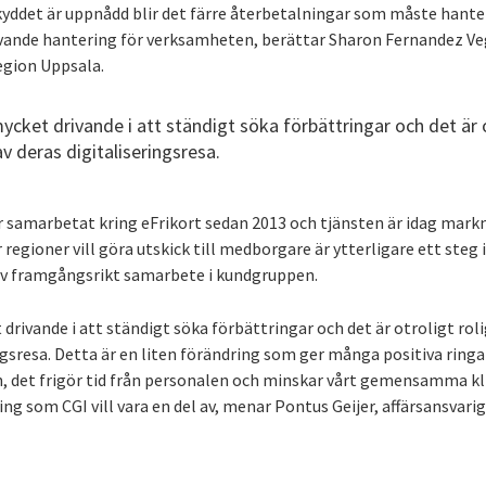
ddet är uppnådd blir det färre återbetalningar som måste hanter
vande hantering för verksamheten, berättar Sharon Fernandez Ve
egion Uppsala.
cket drivande i att ständigt söka förbättringar och det är o
v deras digitaliseringsresa.
r samarbetat kring eFrikort sedan 2013 och tjänsten är idag mar
 regioner vill göra utskick till medborgare är ytterligare ett steg
 av framgångsrikt samarbete i kundgruppen.
drivande i att ständigt söka förbättringar och det är otroligt rol
ingsresa. Detta är en liten förändring som ger många positiva ringa
n, det frigör tid från personalen och minskar vårt gemensamma kl
ing som CGI vill vara en del av, menar Pontus Geijer, affärsansvarig