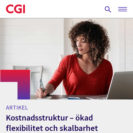
Skip
to
main
content
ARTIKEL
Kostnadsstruktur – ökad
flexibilitet och skalbarhet