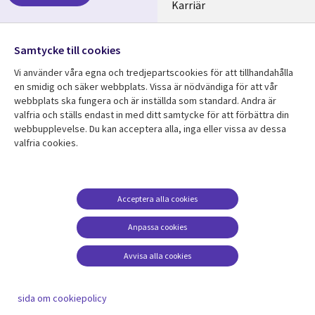
SWEDEN
Karriär
Hållbarhet
Samtycke till cookies
Följ oss
Vi använder våra egna och tredjepartscookies för att tillhandahålla
Social
en smidig och säker webbplats. Vissa är nödvändiga för att vår
Media
webbplats ska fungera och är inställda som standard. Andra är
SWEDEN
valfria och ställs endast in med ditt samtycke för att förbättra din
webbupplevelse. Du kan acceptera alla, inga eller vissa av dessa
valfria cookies.
Resurscenter
Support
Library
Legal
Kundcase
Integritet och
dataskydd
Links
SWEDEN
Nyheter
Acceptera alla cookies
Accessibility
SWEDEN
Artiklar
Anpassa cookies
Terms of Use
Blogg
Hantering av cookies
Avvisa alla cookies
Event
Viewpoints
sida om cookiepolicy