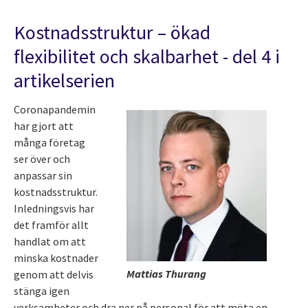
Kostnadsstruktur – ökad
flexibilitet och skalbarhet - del 4 i
artikelserien
Coronapandemin
har gjort att
många företag
ser över och
anpassar sin
kostnadsstruktur.
Inledningsvis har
det framför allt
handlat om att
minska kostnader
Mattias Thurang
genom att delvis
stänga igen
verksamheter och dra ner på personal för att möta en