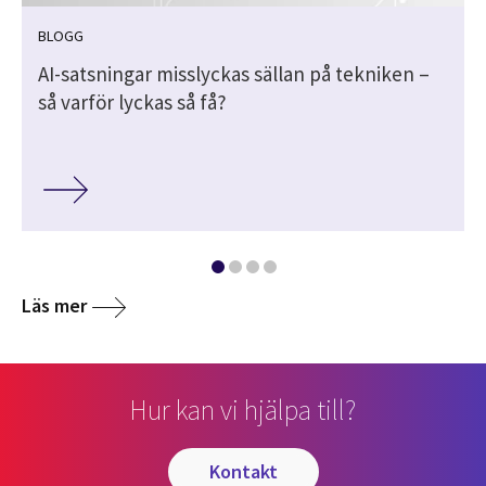
BLOGG
AI-satsningar misslyckas sällan på tekniken –
så varför lyckas så få?
Läs mer
Hur kan vi hjälpa till?
kontakt