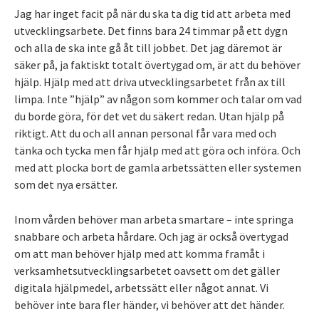
Jag har inget facit på när du ska ta dig tid att arbeta med
utvecklingsarbete. Det finns bara 24 timmar på ett dygn
och alla de ska inte gå åt till jobbet. Det jag däremot är
säker på, ja faktiskt totalt övertygad om, är att du behöver
hjälp. Hjälp med att driva utvecklingsarbetet från ax till
limpa. Inte ”hjälp” av någon som kommer och talar om vad
du borde göra, för det vet du säkert redan. Utan hjälp på
riktigt. Att du och all annan personal får vara med och
tänka och tycka men får hjälp med att göra och införa. Och
med att plocka bort de gamla arbetssätten eller systemen
som det nya ersätter.
Inom vården behöver man arbeta smartare – inte springa
snabbare och arbeta hårdare. Och jag är också övertygad
om att man behöver hjälp med att komma framåt i
verksamhetsutvecklingsarbetet oavsett om det gäller
digitala hjälpmedel, arbetssätt eller något annat. Vi
behöver inte bara fler händer, vi behöver att det händer.