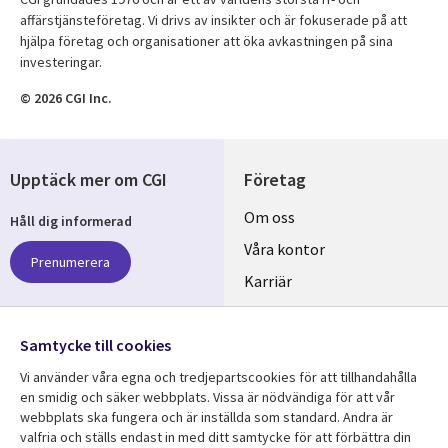
affärstjänsteföretag. Vi drivs av insikter och är fokuserade på att
hjälpa företag och organisationer att öka avkastningen på sina
investeringar.
© 2026 CGI Inc.
Upptäck mer om CGI
Företag
Useful
Om oss
Håll dig informerad
links
Våra kontor
Prenumerera
SWEDEN
Karriär
Hållbarhet
Samtycke till cookies
Följ oss
Vi använder våra egna och tredjepartscookies för att tillhandahålla
Social
en smidig och säker webbplats. Vissa är nödvändiga för att vår
Media
webbplats ska fungera och är inställda som standard. Andra är
SWEDEN
valfria och ställs endast in med ditt samtycke för att förbättra din