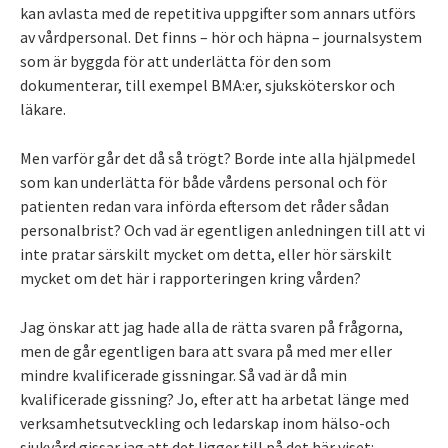
kan avlasta med de repetitiva uppgifter som annars utförs
av vårdpersonal. Det finns – hör och häpna – journalsystem
som är byggda för att underlätta för den som
dokumenterar, till exempel BMA:er, sjuksköterskor och
läkare.
Men varför går det då så trögt? Borde inte alla hjälpmedel
som kan underlätta för både vårdens personal och för
patienten redan vara införda eftersom det råder sådan
personalbrist? Och vad är egentligen anledningen till att vi
inte pratar särskilt mycket om detta, eller hör särskilt
mycket om det här i rapporteringen kring vården?
Jag önskar att jag hade alla de rätta svaren på frågorna,
men de går egentligen bara att svara på med mer eller
mindre kvalificerade gissningar. Så vad är då min
kvalificerade gissning? Jo, efter att ha arbetat länge med
verksamhetsutveckling och ledarskap inom hälso-och
sjukvård gissar jag att det ligger till på det här viset: