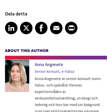
Dela detta
Share article on LinkedIn
Share article on X
Share article on Facebook
Share article on Email
Share article on Print
LinkedIn
X
Facebook
Email
Print
ABOUT THIS AUTHOR
Anna Angenete
Senior konsult, e-hälsa
Anna Angenete är senior konsult inom
hälso- och sjukvård. Hennes
expertområden är
verksamhetsutveckling, strategi och
ledning och hon har med sin bakgrund
som specialistsjuksköterska närmare