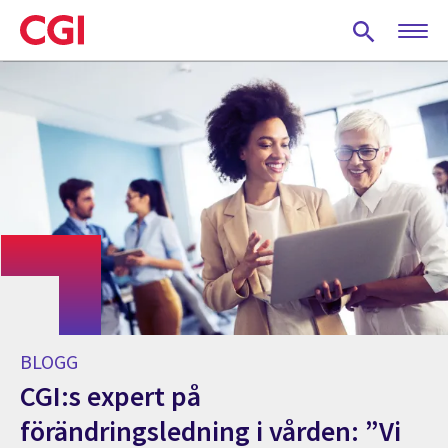
Skip
to
main
content
BLOGG
CGI:s expert på
förändringsledning i vården: ”Vi