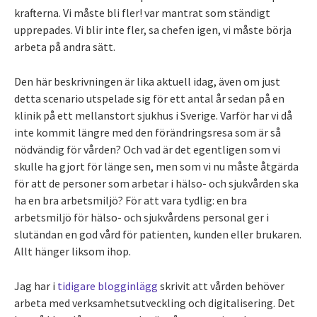
krafterna. Vi måste bli fler! var mantrat som ständigt
upprepades. Vi blir inte fler, sa chefen igen, vi måste börja
arbeta på andra sätt.
Den här beskrivningen är lika aktuell idag, även om just
detta scenario utspelade sig för ett antal år sedan på en
klinik på ett mellanstort sjukhus i Sverige. Varför har vi då
inte kommit längre med den förändringsresa som är så
nödvändig för vården? Och vad är det egentligen som vi
skulle ha gjort för länge sen, men som vi nu måste åtgärda
för att de personer som arbetar i hälso- och sjukvården ska
ha en bra arbetsmiljö? För att vara tydlig: en bra
arbetsmiljö för hälso- och sjukvårdens personal ger i
slutändan en god vård för patienten, kunden eller brukaren.
Allt hänger liksom ihop.
Jag har i
tidigare blogginlägg
skrivit att vården behöver
arbeta med verksamhetsutveckling och digitalisering. Det