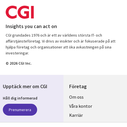
Insights you can act on
CGI grundades 1976 och är ett av världens största IT- och
affärstjänsteföretag. Vi drivs av insikter och är fokuserade på att
hjälpa företag och organisationer att öka avkastningen på sina
investeringar.
© 2026 CGI Inc.
Upptäck mer om CGI
Företag
Useful
Om oss
Håll dig informerad
links
Våra kontor
Prenumerera
SWEDEN
Karriär
Hållbarhet