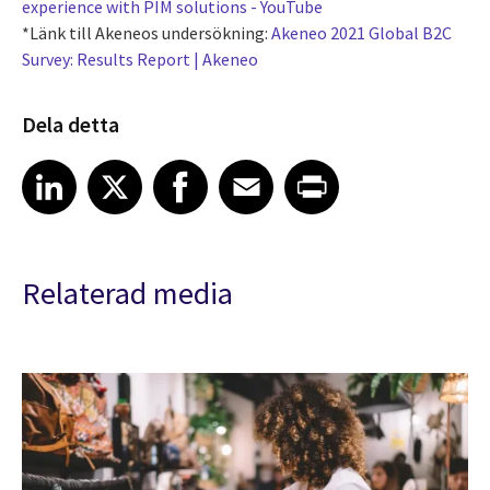
experience with PIM solutions - YouTube
*Länk till Akeneos undersökning:
Akeneo 2021 Global B2C
Survey: Results Report | Akeneo
Dela detta
Share article on LinkedIn
Share article on X
Share article on Facebook
Share article on Email
Share article on Print
LinkedIn
X
Facebook
Email
Print
Relaterad media