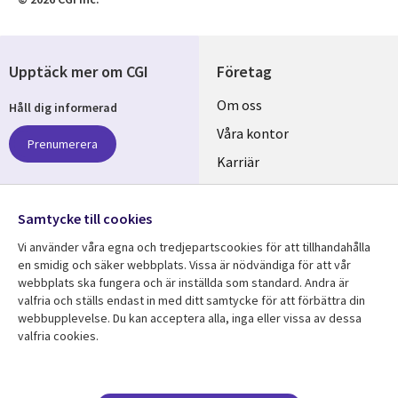
Upptäck mer om CGI
Företag
Useful
Om oss
Håll dig informerad
links
Våra kontor
Prenumerera
SWEDEN
Karriär
Hållbarhet
Samtycke till cookies
Följ oss
Vi använder våra egna och tredjepartscookies för att tillhandahålla
Social
en smidig och säker webbplats. Vissa är nödvändiga för att vår
Media
webbplats ska fungera och är inställda som standard. Andra är
SWEDEN
valfria och ställs endast in med ditt samtycke för att förbättra din
webbupplevelse. Du kan acceptera alla, inga eller vissa av dessa
valfria cookies.
Resurscenter
Support
Library
Legal
Kundcase
Integritet och
dataskydd